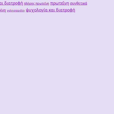
αι διατροφή
πρωτεΐνη
συνθετικά
πλήρης πρωτεΐνη
ψυχολογία και διατροφή
ίνη
χοληστερόλη