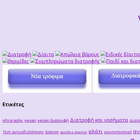
Ετικέτες
Διατροφή και νοσήματα
vegan
vegan διατροφή
infographic
Διατρ
αλάτι
αν
Τεστ αυτοαξιολόγησης
άσκηση
ανοσοποιητικό
αερόβια άσκηση