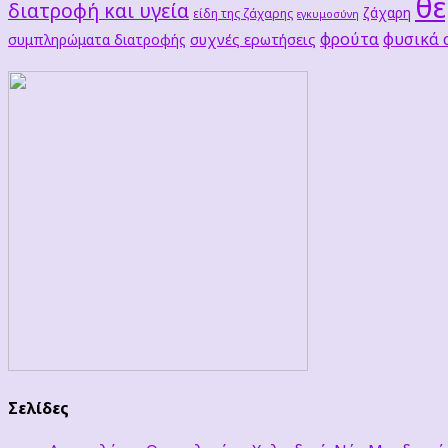
θε
διατροφή και υγεία
ζάχαρη
είδη της ζάχαρης
εγκυμοσύνη
φρούτα
φυσικά
συχνές ερωτήσεις
συμπληρώματα διατροφής
Σελίδες