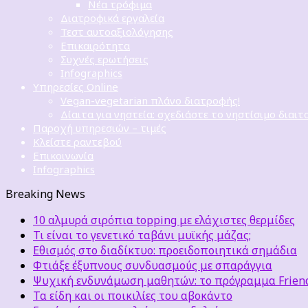
Νέα τρόφιμα
Διατροφικά εργαλεία
Τεστ αυτοαξιολόγησης
Επικαιρότητα
Συχνές ερωτήσεις
Infographics
Υπηρεσίες Online
Vegan-vegetarian πλάνο διατροφής!
Δίαιτα για νηστεία: σχεδιάστε το νηστίσιμο διαιτ
Παροχή υπηρεσιών – τιμές
Κλείστε ραντεβού
Επικοινωνία
Infographics
Breaking News
10 αλμυρά σιρόπια topping με ελάχιστες θερμίδες
Τι είναι το γενετικό ταβάνι μυϊκής μάζας;
Εθισμός στο διαδίκτυο: προειδοποιητικά σημάδια
Φτιάξε έξυπνους συνδυασμούς με σπαράγγια
Ψυχική ενδυνάμωση μαθητών: το πρόγραμμα Friends
Τα είδη και οι ποικιλίες του αβοκάντο