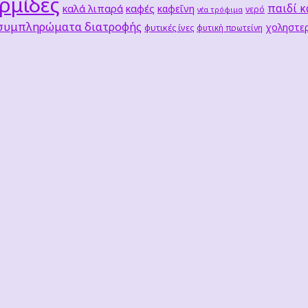
ρμίδες
παιδί κ
καλά λιπαρά
καφές
καφεΐνη
νερό
νέα τρόφιμα
 συμπληρώματα διατροφής
χοληστερ
φυτικές ίνες
φυτική πρωτείνη