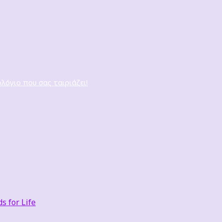
ολόγιο που σας ταιριάζει!
 for Life