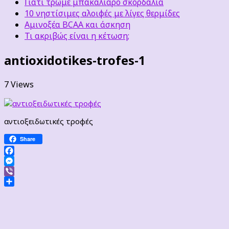
Γιατί τρώμε μπακαλιάρο σκορδαλιά
10 νηστίσιμες αλοιφές με λίγες θερμίδες
Αμινοξέα BCAA και άσκηση
Τι ακριβώς είναι η κέτωση;
antioxidotikes-trofes-1
7 Views
αντιοξειδωτικές τροφές
Share
Facebook
Messenger
Viber
Μοιραστείτε