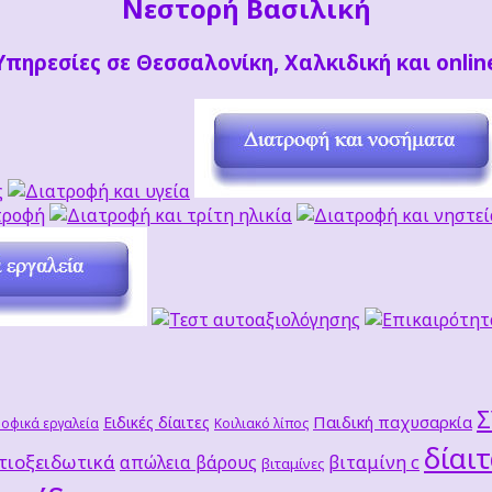
Νεστορή Βασιλική
Υπηρεσίες σε Θεσσαλονίκη, Χαλκιδική και onlin
Παιδική παχυσαρκία
Ειδικές δίαιτες
οφικά εργαλεία
Κοιλιακό λίπος
δίαι
τιοξειδωτικά
βιταμίνη c
απώλεια βάρους
βιταμίνες