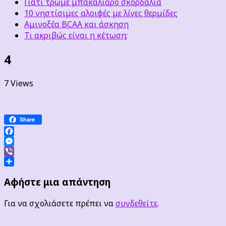
Γιατί τρώμε μπακαλιάρο σκορδαλιά
10 νηστίσιμες αλοιφές με λίγες θερμίδες
Αμινοξέα BCAA και άσκηση
Τι ακριβώς είναι η κέτωση;
4
7 Views
Share
Facebook
Messenger
Viber
Μοιραστείτε
Αφήστε μια απάντηση
Για να σχολιάσετε πρέπει να
συνδεθείτε
.