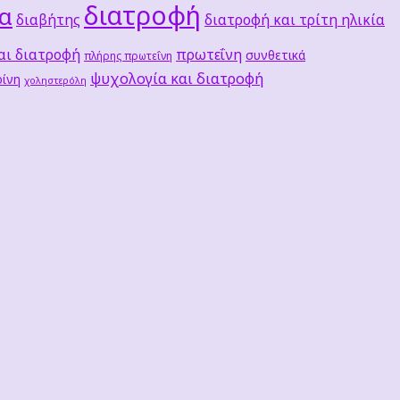
διατροφή
τα
διαβήτης
διατροφή και τρίτη ηλικία
αι διατροφή
πρωτεΐνη
συνθετικά
πλήρης πρωτεΐνη
ψυχολογία και διατροφή
ίνη
χοληστερόλη