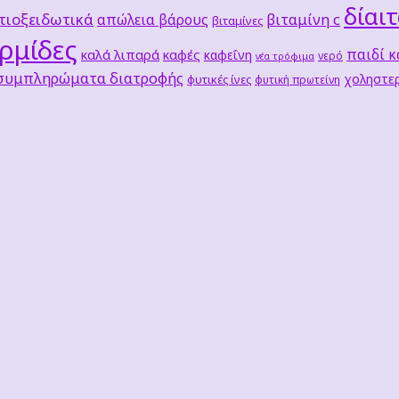
δίαι
τιοξειδωτικά
βιταμίνη c
απώλεια βάρους
βιταμίνες
ρμίδες
παιδί κ
καλά λιπαρά
καφές
καφεΐνη
νερό
νέα τρόφιμα
 συμπληρώματα διατροφής
χοληστερ
φυτικές ίνες
φυτική πρωτείνη