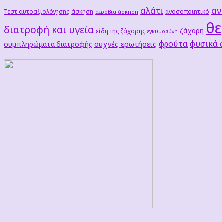
αλάτι
αν
Τεστ αυτοαξιολόγησης
άσκηση
ανοσοποιητικό
αερόβια άσκηση
θε
διατροφή και υγεία
ζάχαρη
είδη της ζάχαρης
εγκυμοσύνη
φρούτα
φυσικά
συχνές ερωτήσεις
συμπληρώματα διατροφής