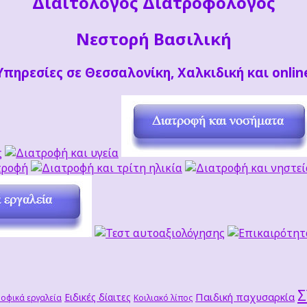
Διαιτoλόγος Διατροφολόγος
Νεστορή Βασιλική
Υπηρεσίες σε Θεσσαλονίκη, Χαλκιδική και onlin
Παιδική παχυσαρκία
Ειδικές δίαιτες
οφικά εργαλεία
Κοιλιακό λίπος