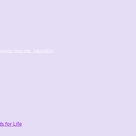
ολόγιο που σας ταιριάζει!
 for Life