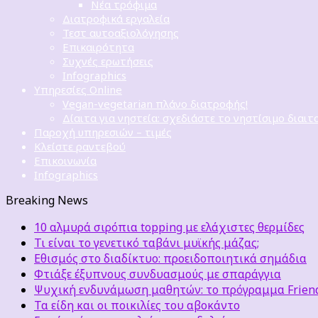
Νέα τρόφιμα
Διατροφικά εργαλεία
Τεστ αυτοαξιολόγησης
Επικαιρότητα
Συχνές ερωτήσεις
Infographics
Υπηρεσίες Online
Vegan-vegetarian πλάνο διατροφής!
Δίαιτα για νηστεία: σχεδιάστε το νηστίσιμο διαιτ
Παροχή υπηρεσιών – τιμές
Κλείστε ραντεβού
Επικοινωνία
Infographics
Breaking News
10 αλμυρά σιρόπια topping με ελάχιστες θερμίδες
Τι είναι το γενετικό ταβάνι μυϊκής μάζας;
Εθισμός στο διαδίκτυο: προειδοποιητικά σημάδια
Φτιάξε έξυπνους συνδυασμούς με σπαράγγια
Ψυχική ενδυνάμωση μαθητών: το πρόγραμμα Friends
Τα είδη και οι ποικιλίες του αβοκάντο