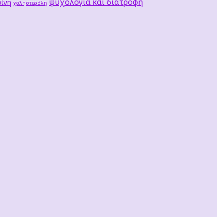
ψυχολογία και διατροφή
ίνη
χοληστερόλη