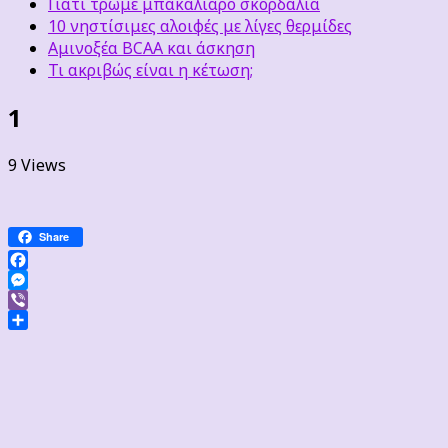
Γιατί τρώμε μπακαλιάρο σκορδαλιά
10 νηστίσιμες αλοιφές με λίγες θερμίδες
Αμινοξέα BCAA και άσκηση
Τι ακριβώς είναι η κέτωση;
1
9 Views
Share
Facebook
Messenger
Viber
Μοιραστείτε