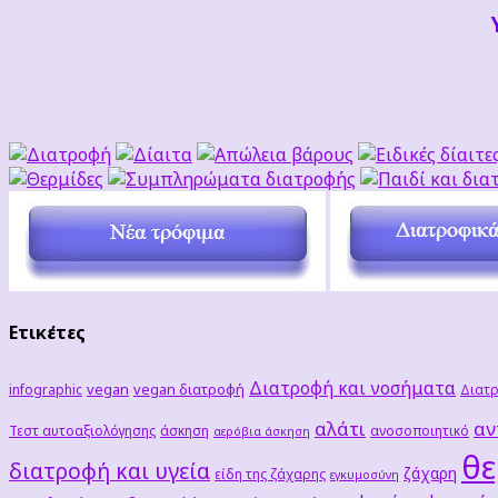
Ετικέτες
Διατροφή και νοσήματα
vegan
vegan διατροφή
infographic
Διατρ
αλάτι
αν
Τεστ αυτοαξιολόγησης
άσκηση
ανοσοποιητικό
αερόβια άσκηση
θε
διατροφή και υγεία
ζάχαρη
είδη της ζάχαρης
εγκυμοσύνη