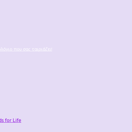
ολόγιο που σας ταιριάζει!
 for Life