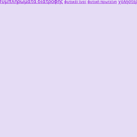
 συμπληρώματα διατροφής
χοληστερ
φυτικές ίνες
φυτική πρωτείνη