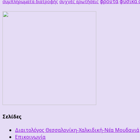
φρούτα
φυσικά
συχνές ερωτήσεις
συμπληρώματα διατροφής
Σελίδες
Διαιτολόγος Θεσσαλονίκη-Χαλκιδική-Νέα Μουδανιά
Επικοινωνία