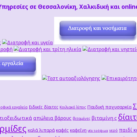
Υπηρεσίες σε Θεσσαλονίκη, Χαλκιδική και onlin
Παιδική παχυσαρκία
Ειδικές δίαιτες
οφικά εργαλεία
Κοιλιακό λίπος
δίαι
τιοξειδωτικά
βιταμίνη c
απώλεια βάρους
βιταμίνες
ρμίδες
παιδί κ
καλά λιπαρά
καφές
καφεΐνη
νερό
νέα τρόφιμα