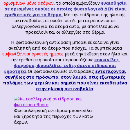
ορισμένων μόνο ατόμων
, τα οποία εμφανίζουν
ευαισθησία
σε ορισμένες ουσίες οι οποίες φυσιολογικά ΔΕΝ είναι
ερεθιστικές για το δέρμα.
Με την επίδραση της ηλιακής
ακτινοβολίας, οι ουσίες αυτές μετατρέπονται σε
αλλεργιογόνα για τα άτομα αυτά, με αποτέλεσμα να
προκαλούνται οι αλλεργίες στο δέρμα.
Η φωτοαλλεργική αντίδραση μπορεί εύκολα να γίνει
αντιληπτή από το άτομο που πάσχει. Τα συμπτώματα
εμφανίζονται αρκετές ημέρες
μετά την έκθεση στον ήλιο και
την ερεθιστική ουσία και παρουσιάζουν:
κοκκινίλες,
φαγούρα, φυσαλίδες, ενδεχόμενο οίδημα και
ξηρότητα
. Οι φωτοαλλεργικές αντιδράσεις
εντοπίζονται
συνήθως στο πρόσωπο, στον λαιμό, στις εξωτερικές
παλάμες των χεριών και σημεία που είναι εκτεθειμένα
στην ηλιακή ακτινοβολία
.
Φωτοαλλεργική αντίδραση: κοκκινίλα
και ξηρότητα της περιοχής των κάτω
άκρων.