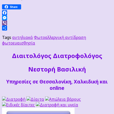
Share
Facebook
Messenger
Viber
Μοιραστείτε
Tags
αντηλιακά
Φωτοαλλεργική αντίδραση
φωτοευαισθησία
Διαιτoλόγος Διατροφολόγος
Νεστορή Βασιλική
Υπηρεσίες σε Θεσσαλονίκη, Χαλκιδική και
online