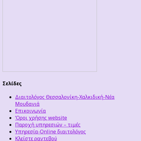
Σελίδες
Διαιτολόγος Θεσσαλονίκη-Χαλκιδική-Νέα
Μουδανιά
Επικοινωνία
‘Οροι χρήσης website
Παροχή υπηρεσιών – τιμές
Υπηρεσία-Online διαιτολόγος
Κλείστε ραντεβού