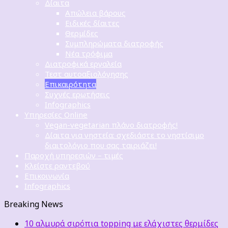
Δίαιτα
Απώλεια βάρους
Ειδικές δίαιτες
Θερμίδες
Συμπληρώματα διατροφής
Νέα τρόφιμα
Διατροφικά εργαλεία
Τεστ αυτοαξιολόγησης
Επικαιρότητα
Συχνές ερωτήσεις
Infographics
Υπηρεσίες Online
Vegan-vegetarian πλάνο διατροφής!
Δίαιτα για νηστεία: σχεδιάστε το νηστίσιμο
διαιτολόγιο που σας ταιριάζει!
Παροχή υπηρεσιών – τιμές
Κλείστε ραντεβού
Επικοινωνία
Infographics
Breaking News
10 αλμυρά σιρόπια topping με ελάχιστες θερμίδες