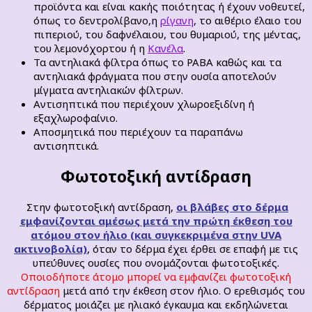
προϊόντα και είναι κακής ποιότητας ή έχουν νοθευτεί,
όπως το δεντρολίβανο,η
ρίγανη
, το αιθέριο έλαιο του
πιπεριού, του δαφνέλαιου, του θυμαριού, της μέντας,
του λεμονόχορτου ή η
Κανέλα
.
Τα αντηλιακά φίλτρα όπως το PABA καθώς και τα
αντηλιακά φράγματα που στην ουσία αποτελούν
μίγματα αντηλιακών φίλτρων.
Αντισηπτικά που περιέχουν χλωροεξιδίνη ή
εξαχλωροφαίνιο.
Αποσμητικά που περιέχουν τα παραπάνω
αντισηπτικά.
Φωτοτοξική αντίδραση
Στην φωτοτοξική αντίδραση,
οι βλάβες στο δέρμα
εμφανίζονται αμέσως μετά την πρώτη έκθεση του
ατόμου στον ήλιο (και συγκεκριμένα στην UVA
ακτινοβολία)
, όταν το δέρμα έχει έρθει σε επαφή με τις
υπεύθυνες ουσίες που ονομάζονται φωτοτοξικές.
Οποιοδήποτε άτομο μπορεί να εμφανίζει φωτοτοξική
αντίδραση
μετά από την έκθεση στον ήλιο. Ο ερεθισμός του
δέρματος μοιάζει με ηλιακό έγκαυμα και εκδηλώνεται