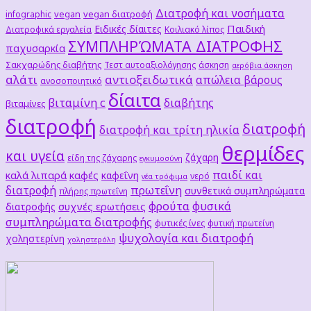
Διατροφή και νοσήματα
vegan
vegan διατροφή
infographic
Παιδική
Ειδικές δίαιτες
Διατροφικά εργαλεία
Κοιλιακό λίπος
ΣΥΜΠΛΗΡΏΜΑΤΑ ΔΙΑΤΡΟΦΗΣ
παχυσαρκία
Σακχαρώδης διαβήτης
Τεστ αυτοαξιολόγησης
άσκηση
αερόβια άσκηση
αλάτι
αντιοξειδωτικά
απώλεια βάρους
ανοσοποιητικό
δίαιτα
βιταμίνη c
διαβήτης
βιταμίνες
διατροφή
διατροφή
διατροφή και τρίτη ηλικία
θερμίδες
και υγεία
ζάχαρη
είδη της ζάχαρης
εγκυμοσύνη
παιδί και
καλά λιπαρά
καφές
καφεΐνη
νερό
νέα τρόφιμα
διατροφή
πρωτεΐνη
συνθετικά συμπληρώματα
πλήρης πρωτεΐνη
φρούτα
φυσικά
συχνές ερωτήσεις
διατροφής
συμπληρώματα διατροφής
φυτικές ίνες
φυτική πρωτείνη
ψυχολογία και διατροφή
χοληστερίνη
χοληστερόλη