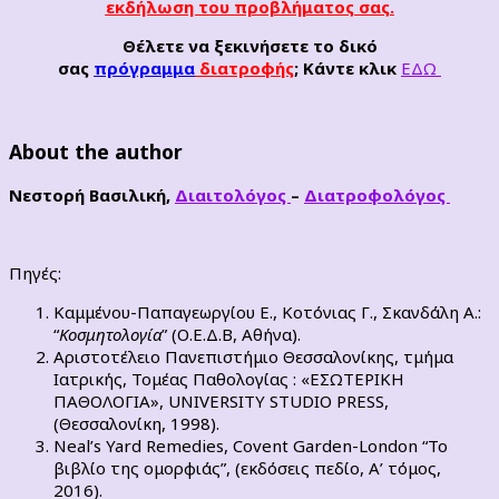
εκδήλωση του προβλήματος σας.
Θέλετε να ξεκινήσετε το δικό
σας
πρόγραμμα
διατροφής
; Κάντε κλικ
ΕΔΩ
About the author
Νεστορή Βασιλική,
Διαιτολόγος
–
Διατροφολόγος
Πηγές:
Καμμένου-Παπαγεωργίου Ε., Κοτόνιας Γ., Σκανδάλη Α.:
“
Κοσμητολογία
” (Ο.Ε.Δ.Β, Αθήνα).
Αριστοτέλειο Πανεπιστήμιο Θεσσαλονίκης, τμήμα
Ιατρικής, Τομέας Παθολογίας : «ΕΣΩΤΕΡΙΚΗ
ΠΑΘΟΛΟΓΙΑ», UNIVERSITY STUDIO PRESS,
(Θεσσαλονίκη, 1998).
Neal’s Yard Remedies, Covent Garden-London “Το
βιβλίο της ομορφιάς”, (εκδόσεις πεδίο, Α’ τόμος,
2016).