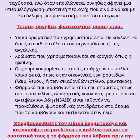
ταχύτατα, ενώ όταν επουλώνεται συνήθως αφήνει μια
υπερμελάγχρωση (σκοτεινή περιοχή) που σιγά σιγά και με
κατάλληλη φαρμακευτική φροντίδα υποχωρεί.
Τέτοιες συνήθεις φωτοτοξικές ουσίες είναι:
Υλικά αρωμάτων που χρησιμοποιούνται σε καλλυντικά
όπως το αιθέριο έλαιο του περγαμόντου ή της
αγγελικής.
Χρώματα που χρησιμοποιούνται σε κραγιόν όπως η
ηωσίνη.
Οι φουροκουμαρίνες οι οποίες υπάρχουν σε πολλά
κοινά φυτά, όπως στην οικογένεια των ρουτιδών
(λάιμ, λεμόνι) ή των σκιαδανθών (σέλινο, μαϊντανός).
Φάρμακα που λαμβάνονται από του στόματος όπως
οι τετρακυκλίνες διουρητικά, κινολόνες, μη στεροειδή
αντιφλεγμονώδη (NSAID) είναι πιθανόν να
προκαλέσουν φωτοτοξικές αντιδράσεις στα άτομα
που τα λαμβάνουν και εκτίθενται στον ήλιο.
⊗Συμβουλευθείτε τον ειδικό δερματολόγο και
καταγράψτε σε μια λίστα τα καλλυντικά και τα
συστατικά τους ή τα φάρμακα που λάβατε πριν την