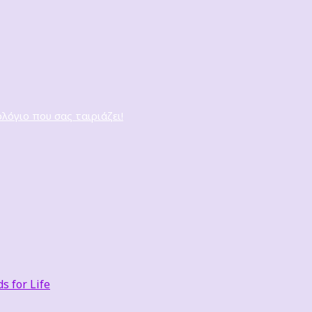
ολόγιο που σας ταιριάζει!
 for Life