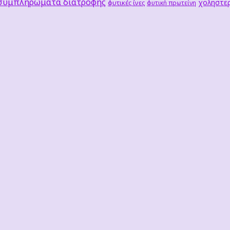
 συμπληρώματα διατροφής
χοληστερ
φυτικές ίνες
φυτική πρωτείνη