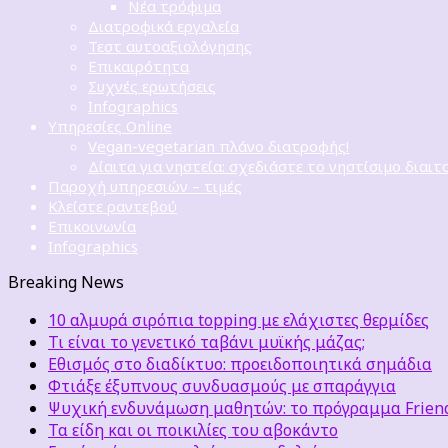
Νέα τρόφιμα
Διατροφικά εργαλεία
Τεστ αυτοαξιολόγησης
Επικαιρότητα
Συχνές ερωτήσεις
Infographics
Υπηρεσίες Online
Vegan-vegetarian πλάνο διατροφής!
Δίαιτα για νηστεία: σχεδιάστε το νηστίσιμο διαιτ
Παροχή υπηρεσιών – τιμές
Κλείστε ραντεβού
Επικοινωνία
Infographics
Breaking News
10 αλμυρά σιρόπια topping με ελάχιστες θερμίδες
Τι είναι το γενετικό ταβάνι μυϊκής μάζας;
Εθισμός στο διαδίκτυο: προειδοποιητικά σημάδια
Φτιάξε έξυπνους συνδυασμούς με σπαράγγια
Ψυχική ενδυνάμωση μαθητών: το πρόγραμμα Friends
Τα είδη και οι ποικιλίες του αβοκάντο