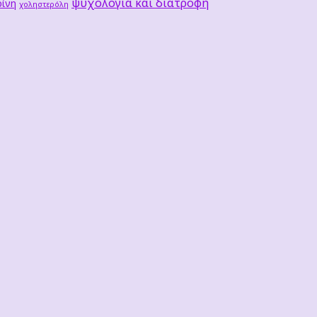
ψυχολογία και διατροφή
ίνη
χοληστερόλη