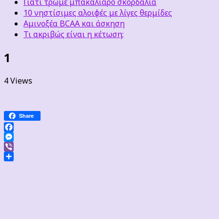
Γιατί τρώμε μπακαλιάρο σκορδαλιά
10 νηστίσιμες αλοιφές με λίγες θερμίδες
Αμινοξέα BCAA και άσκηση
Τι ακριβώς είναι η κέτωση;
1
4 Views
Share
Facebook
Messenger
Viber
Μοιραστείτε