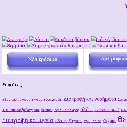
Ετικέτες
Διατροφή και νοσήματα
vegan
vegan διατροφή
infographic
Διατρ
αλάτι
αν
Τεστ αυτοαξιολόγησης
άσκηση
ανοσοποιητικό
αερόβια άσκηση
θε
διατροφή και υγεία
ζάχαρη
είδη της ζάχαρης
εγκυμοσύνη