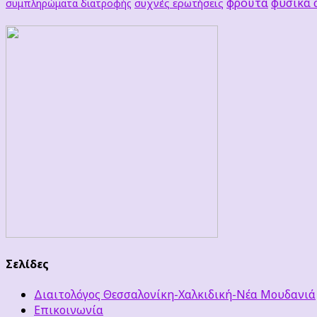
φρούτα
φυσικά
συχνές ερωτήσεις
συμπληρώματα διατροφής
Σελίδες
Διαιτολόγος Θεσσαλονίκη-Χαλκιδική-Νέα Μουδανιά
Επικοινωνία