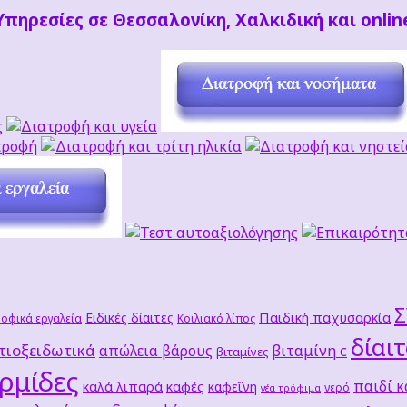
Υπηρεσίες σε Θεσσαλονίκη, Χαλκιδική και onlin
Παιδική παχυσαρκία
Ειδικές δίαιτες
οφικά εργαλεία
Κοιλιακό λίπος
δίαι
τιοξειδωτικά
βιταμίνη c
απώλεια βάρους
βιταμίνες
ρμίδες
παιδί κ
καλά λιπαρά
καφές
καφεΐνη
νερό
νέα τρόφιμα