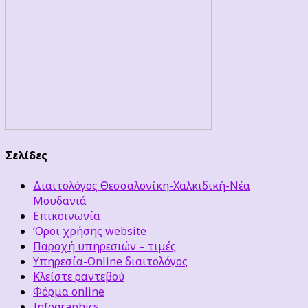
Σελίδες
Διαιτολόγος Θεσσαλονίκη-Χαλκιδική-Νέα
Μουδανιά
Επικοινωνία
‘Οροι χρήσης website
Παροχή υπηρεσιών – τιμές
Υπηρεσία-Online διαιτολόγος
Κλείστε ραντεβού
Φόρμα online
Infographics