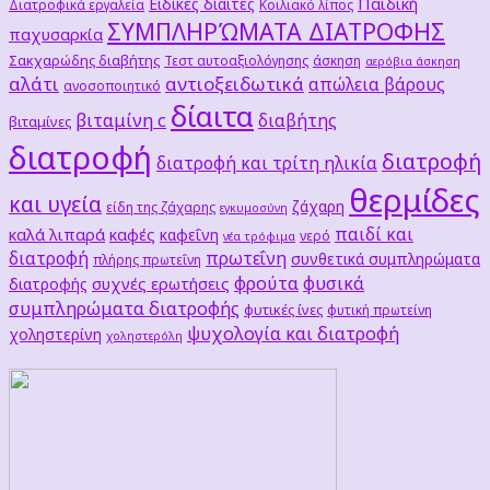
Παιδική
Ειδικές δίαιτες
Διατροφικά εργαλεία
Κοιλιακό λίπος
ΣΥΜΠΛΗΡΏΜΑΤΑ ΔΙΑΤΡΟΦΗΣ
παχυσαρκία
Σακχαρώδης διαβήτης
Τεστ αυτοαξιολόγησης
άσκηση
αερόβια άσκηση
αλάτι
αντιοξειδωτικά
απώλεια βάρους
ανοσοποιητικό
δίαιτα
βιταμίνη c
διαβήτης
βιταμίνες
διατροφή
διατροφή
διατροφή και τρίτη ηλικία
θερμίδες
και υγεία
ζάχαρη
είδη της ζάχαρης
εγκυμοσύνη
παιδί και
καλά λιπαρά
καφές
καφεΐνη
νερό
νέα τρόφιμα
διατροφή
πρωτεΐνη
συνθετικά συμπληρώματα
πλήρης πρωτεΐνη
φρούτα
φυσικά
συχνές ερωτήσεις
διατροφής
συμπληρώματα διατροφής
φυτικές ίνες
φυτική πρωτείνη
ψυχολογία και διατροφή
χοληστερίνη
χοληστερόλη