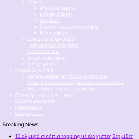
Δίαιτα
Απώλεια βάρους
Ειδικές δίαιτες
Θερμίδες
Συμπληρώματα διατροφής
Νέα τρόφιμα
Διατροφικά εργαλεία
Τεστ αυτοαξιολόγησης
Επικαιρότητα
Συχνές ερωτήσεις
Infographics
Υπηρεσίες Online
Vegan-vegetarian πλάνο διατροφής!
Δίαιτα για νηστεία: σχεδιάστε το νηστίσιμο
διαιτολόγιο που σας ταιριάζει!
Παροχή υπηρεσιών – τιμές
Κλείστε ραντεβού
Επικοινωνία
Infographics
Breaking News
10 αλμυρά σιρόπια topping με ελάχιστες θερμίδες