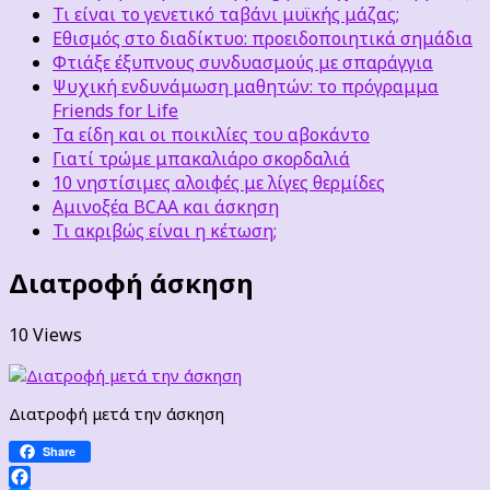
Τι είναι το γενετικό ταβάνι μυϊκής μάζας;
Εθισμός στο διαδίκτυο: προειδοποιητικά σημάδια
Φτιάξε έξυπνους συνδυασμούς με σπαράγγια
Ψυχική ενδυνάμωση μαθητών: το πρόγραμμα
Friends for Life
Τα είδη και οι ποικιλίες του αβοκάντο
Γιατί τρώμε μπακαλιάρο σκορδαλιά
10 νηστίσιμες αλοιφές με λίγες θερμίδες
Αμινοξέα BCAA και άσκηση
Τι ακριβώς είναι η κέτωση;
Διατροφή άσκηση
10 Views
Διατροφή μετά την άσκηση
Share