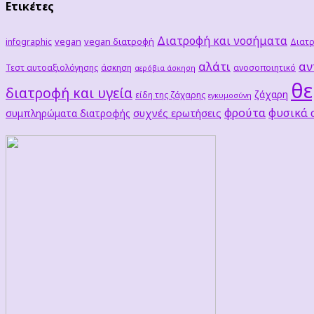
Ετικέτες
Διατροφή και νοσήματα
vegan
vegan διατροφή
infographic
Διατρ
αλάτι
αν
Τεστ αυτοαξιολόγησης
άσκηση
ανοσοποιητικό
αερόβια άσκηση
θε
διατροφή και υγεία
ζάχαρη
είδη της ζάχαρης
εγκυμοσύνη
φρούτα
φυσικά
συχνές ερωτήσεις
συμπληρώματα διατροφής