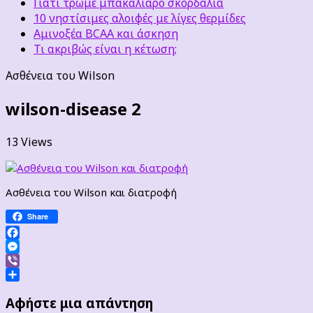
Γιατί τρώμε μπακαλιάρο σκορδαλιά
10 νηστίσιμες αλοιφές με λίγες θερμίδες
Αμινοξέα BCAA και άσκηση
Τι ακριβώς είναι η κέτωση;
Ασθένεια του Wilson
wilson-disease 2
13 Views
Ασθένεια του Wilson και διατροφή
Share
Facebook
Messenger
Viber
Μοιραστείτε
Αφήστε μια απάντηση