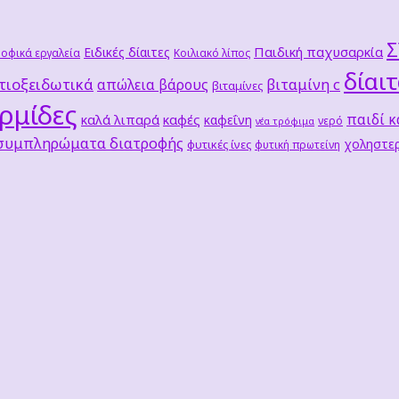
Παιδική παχυσαρκία
Ειδικές δίαιτες
οφικά εργαλεία
Κοιλιακό λίπος
δίαι
τιοξειδωτικά
βιταμίνη c
απώλεια βάρους
βιταμίνες
ρμίδες
παιδί κ
καλά λιπαρά
καφές
καφεΐνη
νερό
νέα τρόφιμα
 συμπληρώματα διατροφής
χοληστερ
φυτικές ίνες
φυτική πρωτείνη