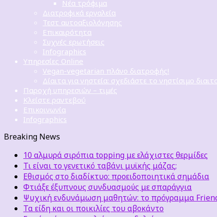
Νέα τρόφιμα
Διατροφικά εργαλεία
Τεστ αυτοαξιολόγησης
Επικαιρότητα
Συχνές ερωτήσεις
Infographics
Υπηρεσίες Online
Vegan-vegetarian πλάνο διατροφής!
Δίαιτα για νηστεία: σχεδιάστε το νηστίσιμο διαιτ
Παροχή υπηρεσιών – τιμές
Κλείστε ραντεβού
Επικοινωνία
Infographics
Breaking News
10 αλμυρά σιρόπια topping με ελάχιστες θερμίδες
Τι είναι το γενετικό ταβάνι μυϊκής μάζας;
Εθισμός στο διαδίκτυο: προειδοποιητικά σημάδια
Φτιάξε έξυπνους συνδυασμούς με σπαράγγια
Ψυχική ενδυνάμωση μαθητών: το πρόγραμμα Friends
Τα είδη και οι ποικιλίες του αβοκάντο