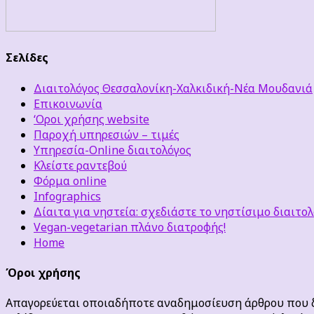
Σελίδες
Διαιτολόγος Θεσσαλονίκη-Χαλκιδική-Νέα Μουδανιά
Επικοινωνία
‘Οροι χρήσης website
Παροχή υπηρεσιών – τιμές
Υπηρεσία-Online διαιτολόγος
Κλείστε ραντεβού
Φόρμα online
Infographics
Δίαιτα για νηστεία: σχεδιάστε το νηστίσιμο διαιτολ
Vegan-vegetarian πλάνο διατροφής!
Home
Όροι χρήσης
Απαγορεύεται οποιαδήποτε αναδημοσίευση άρθρου που δε