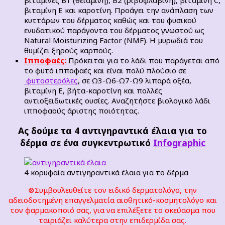
βιταμίνες B1 (θειαμίνη), B2 (ριβοφλαβίνη), βιταμίνη C,
βιταμίνη E και καροτίνη. Προάγει την ανάπλαση των
κυττάρων του δέρματος καθώς και του φυσικού
ενυδατικού παράγοντα του δέρματος γνωστού ως
Natural Moisturizing Factor (ΝΜF). Η μυρωδιά του
θυμίζει ξηρούς καρπούς.
Ιπποφαές:
Πρόκειται για το λάδι που παράγεται από
το φυτό ιπποφαές και είναι πολύ πλούσιο σε
φυτοστερόλες
, σε Ω3-Ω6-Ω7-Ω9 λιπαρά οξέα,
βιταμίνη Ε, βήτα-καροτίνη και πολλές
αντιοξειδωτικές ουσίες. Αναζητήστε βιολογικό λάδι
ιπποφαούς άριστης ποιότητας.
Ας δούμε τα 4 αντιγηραντικά έλαια για το
δέρμα σε ένα συγκεντρωτικό
Infographic
4 κορυφαία αντιγηραντικά έλαια για το δέρμα
⊗Συμβουλευθείτε τον ειδικό δερματολόγο, την
αδειοδοτημένη επαγγελματία αισθητικό-κοσμητολόγο και
τον φαρμακοποιό σας, για να επιλέξετε το σκεύασμα που
ταιριάζει καλύτερα στην επιδερμίδα σας.