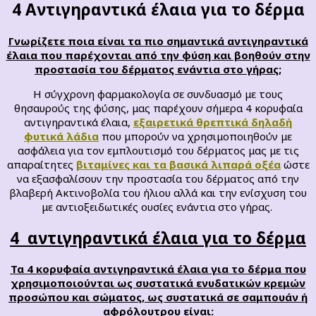
4 Αντιγηραντικά έλαια για το δέρμα
Γνωρίζετε ποια είναι τα πιο σημαντικά αντιγηραντικά
έλαια που παρέχονται από την φύση και βοηθούν στην
προστασία του δέρματος ενάντια στο γήρας;
Η σύγχρονη φαρμακολογία σε συνδυασμό με τους
θησαυρούς της φύσης, μας παρέχουν σήμερα 4 κορυφαία
αντιγηραντικά έλαια,
εξαιρετικά θρεπτικά δηλαδή
φυτικά λάδια
που μπορούν να χρησιμοποιηθούν με
ασφάλεια για τον εμπλουτισμό του δέρματος μας με τις
απαραίτητες
βιταμίνες και τα βασικά λιπαρά οξέα
ώστε
να εξασφαλίσουν την προστασία του δέρματος από την
βλαβερή Ακτινοβολία του ήλιου αλλά και την ενίσχυση του
με αντιοξειδωτικές ουσίες ενάντια στο γήρας.
4 αντιγηραντικά έλαια για το δέρμα
Τα 4 κορυφαία αντιγηραντικά έλαια για το δέρμα που
χρησιμοποιούνται ως συστατικά ενυδατικών κρεμών
προσώπου και σώματος, ως
συστατικά
σε σαμπουάν ή
αφρόλουτρου είναι: