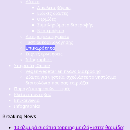
Δίαιτα
Απώλεια βάρους
Ειδικές δίαιτες
Θερμίδες
Συμπληρώματα διατροφής
Νέα τρόφιμα
Διατροφικά εργαλεία
Τεστ αυτοαξιολόγησης
Επικαιρότητα
Συχνές ερωτήσεις
Infographics
Υπηρεσίες Online
Vegan-vegetarian πλάνο διατροφής!
Δίαιτα για νηστεία: σχεδιάστε το νηστίσιμο
διαιτολόγιο που σας ταιριάζει!
Παροχή υπηρεσιών – τιμές
Κλείστε ραντεβού
Επικοινωνία
Infographics
Breaking News
10 αλμυρά σιρόπια topping με ελάχιστες θερμίδες