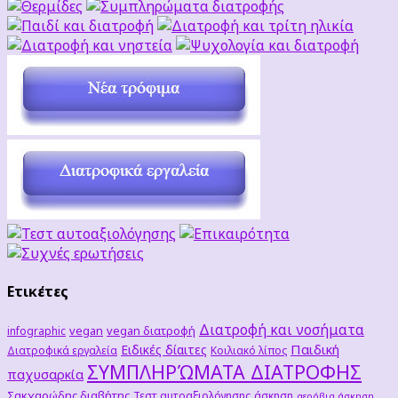
Ετικέτες
Διατροφή και νοσήματα
vegan
vegan διατροφή
infographic
Παιδική
Ειδικές δίαιτες
Διατροφικά εργαλεία
Κοιλιακό λίπος
ΣΥΜΠΛΗΡΏΜΑΤΑ ΔΙΑΤΡΟΦΗΣ
παχυσαρκία
Σακχαρώδης διαβήτης
Τεστ αυτοαξιολόγησης
άσκηση
αερόβια άσκηση