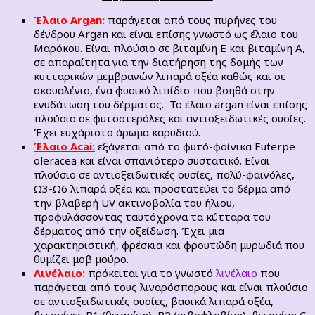
Έλαιο
Argan:
παράγεται από τους πυρήνες του
δένδρου Argan και είναι επίσης γνωστό ως έλαιο του
Μαρόκου. Είναι πλούσιο σε βιταμίνη Ε και βιταμίνη Α,
σε απαραίτητα για την διατήρηση της δομής των
κυτταρικών μεμβρανών λιπαρά οξέα καθώς και σε
σκουαλένιο, ένα φυσικό λιπίδιο που βοηθά στην
ενυδάτωση του δέρματος. Το έλαιο argan είναι επίσης
πλούσιο σε φυτοστερόλες και αντιοξειδωτικές ουσίες.
Έχει ευχάριστο άρωμα καρυδιού.
Έλαιο
Acai:
εξάγεται από το φυτό-φοίνικα Euterpe
oleracea και είναι σπανιότερο συστατικό. Είναι
πλούσιο σε αντιοξειδωτικές ουσίες, πολύ-φαινόλες,
Ω3-Ω6 λιπαρά οξέα και προστατεύει το δέρμα από
την βλαβερή UV ακτινοβολία του ήλιου,
προφυλάσσοντας ταυτόχρονα τα κύτταρα του
δέρματος από την οξείδωση. Έχει μια
χαρακτηριστική, φρέσκια και φρουτώδη μυρωδιά που
θυμίζει μοβ μούρο.
Λινέλαιο:
πρόκειται για το γνωστό
λινέλαιο
που
παράγεται από τους λιναρόσπορους και είναι πλούσιο
σε αντιοξειδωτικές ουσίες, βασικά λιπαρά οξέα,