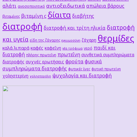
αλάτι
αντιοξειδωτικά
απώλεια βάρους
ανοσοποιητικό
δίαιτα
βιταμίνη c
διαβήτης
βιταμίνες
διατροφή
διατροφή
διατροφή και τρίτη ηλικία
θερμίδες
και υγεία
ζάχαρη
είδη της ζάχαρης
εγκυμοσύνη
παιδί και
καλά λιπαρά
καφές
καφεΐνη
νερό
νέα τρόφιμα
διατροφή
πρωτεΐνη
συνθετικά συμπληρώματα
πλήρης πρωτεΐνη
φρούτα
φυσικά
συχνές ερωτήσεις
διατροφής
συμπληρώματα διατροφής
φυτικές ίνες
φυτική πρωτείνη
ψυχολογία και διατροφή
χοληστερίνη
χοληστερόλη