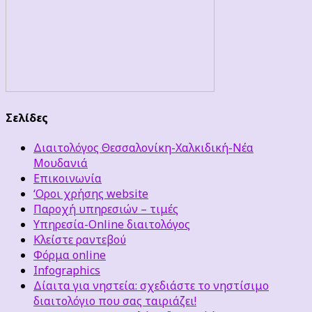
Σελίδες
Διαιτολόγος Θεσσαλονίκη-Χαλκιδική-Νέα
Μουδανιά
Επικοινωνία
‘Οροι χρήσης website
Παροχή υπηρεσιών – τιμές
Υπηρεσία-Online διαιτολόγος
Κλείστε ραντεβού
Φόρμα online
Infographics
Δίαιτα για νηστεία: σχεδιάστε το νηστίσιμο
διαιτολόγιο που σας ταιριάζει!