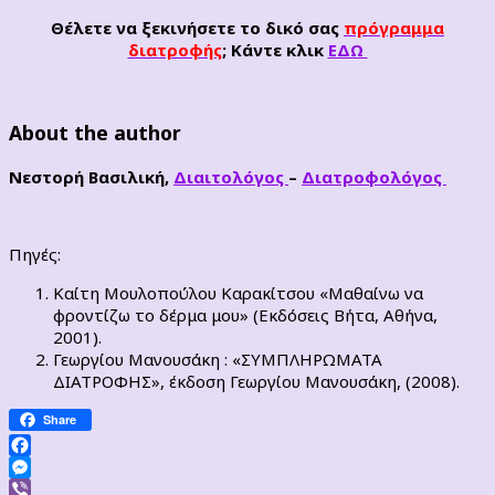
Θέλετε να ξεκινήσετε το δικό σας
πρόγραμμα
διατροφής
; Κάντε κλικ
ΕΔΩ
About the author
Νεστορή Βασιλική,
Διαιτολόγος
–
Διατροφολόγος
Πηγές:
Καίτη Μουλοπούλου Καρακίτσου «Μαθαίνω να
φροντίζω το δέρμα μου» (Εκδόσεις Βήτα, Αθήνα,
2001).
Γεωργίου Μανουσάκη : «ΣΥΜΠΛΗΡΩΜΑΤΑ
ΔΙΑΤΡΟΦΗΣ», έκδοση Γεωργίου Μανουσάκη, (2008).
Share
Facebook
Messenger