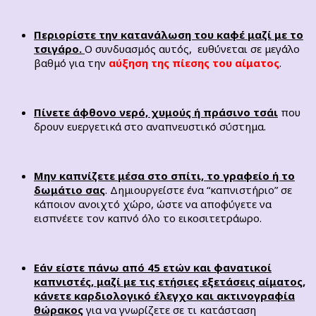
Περιορίστε την κατανάλωση του καφέ μαζί με το
τσιγάρο.
Ο συνδυασμός αυτός, ευθύνεται σε μεγάλο
βαθμό για την
αύξηση της πίεσης του αίματος
.
Πίνετε άφθονο νερό, χυμούς ή πράσινο τσάι
που
δρουν ευεργετικά στο αναπνευστικό σύστημα.
Μην καπνίζετε μέσα στο σπίτι, το γραφείο ή το
δωμάτιο σας
. Δημιουργείστε ένα “καπνιστήριο” σε
κάποιον ανοιχτό χώρο, ώστε να αποφύγετε να
εισπνέετε τον καπνό όλο το εικοσιτετράωρο.
Εάν είστε πάνω από 45 ετών και φανατικοί
καπνιστές, μαζί με τις ετήσιες εξετάσεις αίματος,
κάνετε καρδιολογικό έλεγχο και ακτινογραφία
θώρακος
για να γνωρίζετε σε τι κατάσταση