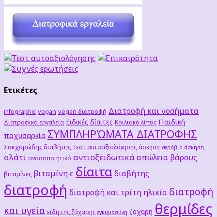
Ετικέτες
Διατροφή και νοσήματα
vegan
vegan διατροφή
infographic
Παιδική
Ειδικές δίαιτες
Διατροφικά εργαλεία
Κοιλιακό λίπος
ΣΥΜΠΛΗΡΏΜΑΤΑ ΔΙΑΤΡΟΦΗΣ
παχυσαρκία
Σακχαρώδης διαβήτης
Τεστ αυτοαξιολόγησης
άσκηση
αερόβια άσκηση
αλάτι
αντιοξειδωτικά
απώλεια βάρους
ανοσοποιητικό
δίαιτα
βιταμίνη c
διαβήτης
βιταμίνες
διατροφή
διατροφή
διατροφή και τρίτη ηλικία
θερμίδες
και υγεία
ζάχαρη
είδη της ζάχαρης
εγκυμοσύνη