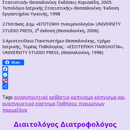
Στατιστική» Θεσσαλονίκη: Εκδόσεις Κυριακίδη, 2005.
Τυπολόγιο Ιατρικής Στατιστικής» Θεσσαλονίκη: Έκδοση
Εργαστηρίου Υγιεινής, 1998
2.Πατάκας Δημ. «ΕΠΙΤΟΜΗ πνευμονολογία» UNIVERSITY
η
STUDIO PRESS, 2
έκδοση (Θεσσαλονίκη, 2006)
3.Αριστοτέλειο Πανεπιστήμιο Θεσσαλονίκης, τμήμα
Ιατρικής, Τομέας Παθολογίας : «ΕΣΩΤΕΡΙΚΗ ΠΑΘΟΛΟΓΙΑ»,
UNIVERSITY STUDIO PRESS, (Θεσσαλονίκη, 1998)
Share
Facebook
Messenger
Viber
Μοιραστείτε
Tags
ανοσοποιητικό
ασβέστιο
κάπνισμα
κάπνισμα και
αναπνευστικό σύστημα
Παθήσεις πνευμόνων
παρμεζάνα
Διαιτoλόγος Διατροφολόγος