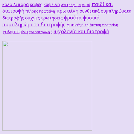
παιδί και
καλά λιπαρά
καφές
καφεΐνη
νερό
νέα τρόφιμα
διατροφή
πρωτεΐνη
συνθετικά συμπληρώματα
πλήρης πρωτεΐνη
φρούτα
φυσικά
συχνές ερωτήσεις
διατροφής
συμπληρώματα διατροφής
φυτικές ίνες
φυτική πρωτείνη
ψυχολογία και διατροφή
χοληστερίνη
χοληστερόλη