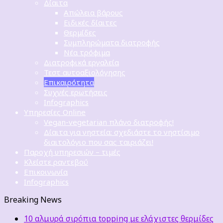
Δίαιτα
Απώλεια βάρους
Ειδικές δίαιτες
Θερμίδες
Συμπληρώματα διατροφής
Νέα τρόφιμα
Διατροφικά εργαλεία
Τεστ αυτοαξιολόγησης
Επικαιρότητα
Συχνές ερωτήσεις
Infographics
Υπηρεσίες Online
Vegan-vegetarian πλάνο διατροφής!
Δίαιτα για νηστεία: σχεδιάστε το νηστίσιμο
διαιτολόγιο που σας ταιριάζει!
Παροχή υπηρεσιών – τιμές
Κλείστε ραντεβού
Επικοινωνία
Infographics
Breaking News
10 αλμυρά σιρόπια topping με ελάχιστες θερμίδες