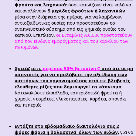
φρούτα και λαχανικά:
όσοι καπνίζουν είναι καλό να
καταναλώνουν
5 μερίδες φρούτων ή λαχανικών
μέσα στην διάρκεια της ημέρας, για να λαμβάνουν
αντιοξειδωτικές ουσίες που προστατεύουν το
αναπνευστικό σύστημα από τις χημικές ουσίες του
καπνού. Επιπλέον,
οι Βιταμίνες A,C,E,K προστατεύουν
από τον κίνδυνο εμφράγματος και του καρκίνου των
πνευμόνων
.
Χρειάζεστε
περίπου 50% βιταμίνη
C
από ότι οι μη
καπνιστές για να προλάβετε την οξείδωση των
κυττάρων του οργανισμού σας από τις βλαβερές
ελεύθερες ρίζες που δημιουργεί το κάπνισμα.
Καταναλώστε ελαιόλαδο, εσπεριδοειδή φρούτα ή
χυμούς, ντομάτες, γλυκοπατάτες, καρότα, σπανάκι
και πιπεριές.
Εντάξτε στο εβδομαδιαίο διαιτολόγιο σας 2
φόρες ψάρια ή θαλασσινά όλων των ειδών,
για να