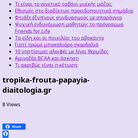
Τι είναι το γενετικό ταβάνι μυϊκής μάζας;
Εθισμός στο διαδίκτυο: προειδοποιητικά σημάδια
Φτιάξε έξυπνους συνδυασμούς με σπαράγγια
Ψυχική ενδυνάμωση μαθητών: το πρόγραμμα
Friends for Life
Τα είδη και οι ποικιλίες του αβοκάντο
Γιατί τρώμε μπακαλιάρο σκορδαλιά
10 νηστίσιμες αλοιφές με λίγες θερμίδες
Αμινοξέα BCAA και άσκηση
Τι ακριβώς είναι η κέτωση;
tropika-frouta-papayia-
diaitologia.gr
8 Views
Share