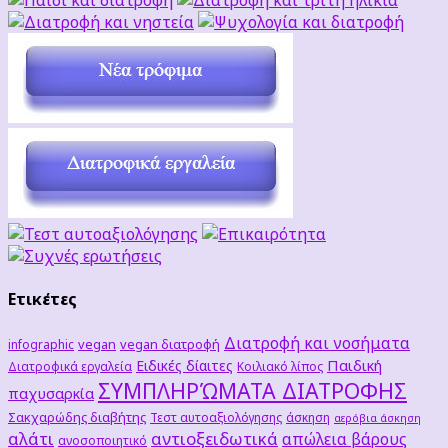
Ετικέτες
Διατροφή και νοσήματα
vegan
vegan διατροφή
infographic
Παιδική
Ειδικές δίαιτες
Διατροφικά εργαλεία
Κοιλιακό λίπος
ΣΥΜΠΛΗΡΏΜΑΤΑ ΔΙΑΤΡΟΦΗΣ
παχυσαρκία
Σακχαρώδης διαβήτης
Τεστ αυτοαξιολόγησης
άσκηση
αερόβια άσκηση
αλάτι
αντιοξειδωτικά
απώλεια βάρους
ανοσοποιητικό