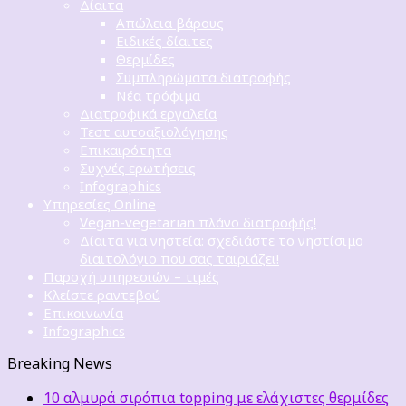
Δίαιτα
Απώλεια βάρους
Ειδικές δίαιτες
Θερμίδες
Συμπληρώματα διατροφής
Νέα τρόφιμα
Διατροφικά εργαλεία
Τεστ αυτοαξιολόγησης
Επικαιρότητα
Συχνές ερωτήσεις
Infographics
Υπηρεσίες Online
Vegan-vegetarian πλάνο διατροφής!
Δίαιτα για νηστεία: σχεδιάστε το νηστίσιμο
διαιτολόγιο που σας ταιριάζει!
Παροχή υπηρεσιών – τιμές
Κλείστε ραντεβού
Επικοινωνία
Infographics
Breaking News
10 αλμυρά σιρόπια topping με ελάχιστες θερμίδες