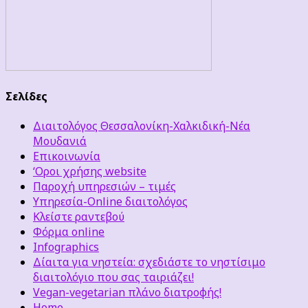
Σελίδες
Διαιτολόγος Θεσσαλονίκη-Χαλκιδική-Νέα
Μουδανιά
Επικοινωνία
‘Οροι χρήσης website
Παροχή υπηρεσιών – τιμές
Υπηρεσία-Online διαιτολόγος
Κλείστε ραντεβού
Φόρμα online
Infographics
Δίαιτα για νηστεία: σχεδιάστε το νηστίσιμο
διαιτολόγιο που σας ταιριάζει!
Vegan-vegetarian πλάνο διατροφής!
Home