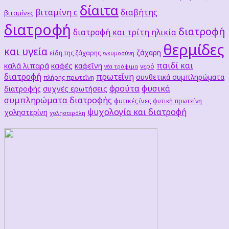
δίαιτα
βιταμίνη c
διαβήτης
βιταμίνες
διατροφή
διατροφή
διατροφή και τρίτη ηλικία
θερμίδες
και υγεία
ζάχαρη
είδη της ζάχαρης
εγκυμοσύνη
παιδί και
καλά λιπαρά
καφές
καφεΐνη
νερό
νέα τρόφιμα
διατροφή
πρωτεΐνη
συνθετικά συμπληρώματα
πλήρης πρωτεΐνη
φρούτα
φυσικά
συχνές ερωτήσεις
διατροφής
συμπληρώματα διατροφής
φυτικές ίνες
φυτική πρωτείνη
ψυχολογία και διατροφή
χοληστερίνη
χοληστερόλη