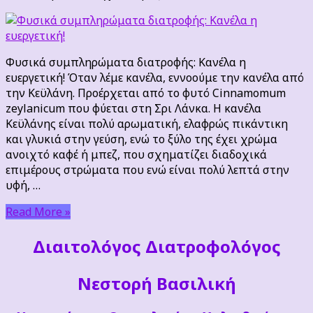
Φυσικά
συμπληρώματα
διατροφής:
Κανέλα
Φυσικά συμπληρώματα διατροφής: Κανέλα η
η
ευεργετική! Όταν λέμε κανέλα, εννοούμε την κανέλα από
ευεργετική!
την Κεϋλάνη. Προέρχεται από το φυτό Cinnamomum
zeylanicum που φύεται στη Σρι Λάνκα. Η κανέλα
Κεϋλάνης είναι πολύ αρωματική, ελαφρώς πικάντικη
και γλυκιά στην γεύση, ενώ το ξύλο της έχει χρώμα
ανοιχτό καφέ ή μπεζ, που σχηματίζει διαδοχικά
επιμέρους στρώματα που ενώ είναι πολύ λεπτά στην
υφή, …
Read More »
Διαιτoλόγος Διατροφολόγος
Νεστορή Βασιλική