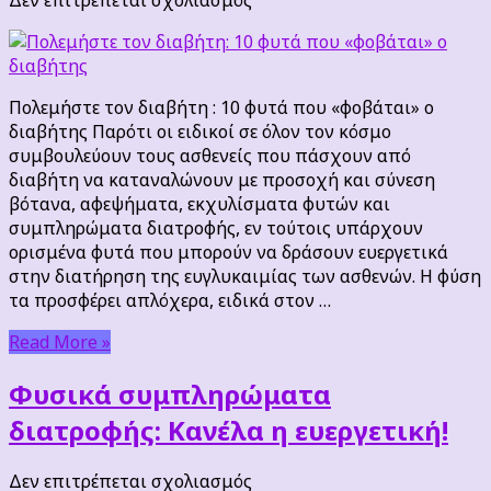
Πολεμήστε
τον
διαβήτη:
10
Πολεμήστε τον διαβήτη : 10 φυτά που «φοβάται» ο
φυτά
διαβήτης Παρότι οι ειδικοί σε όλον τον κόσμο
που
συμβουλεύουν τους ασθενείς που πάσχουν από
«φοβάται»
διαβήτη να καταναλώνουν με προσοχή και σύνεση
ο
βότανα, αφεψήματα, εκχυλίσματα φυτών και
διαβήτης
συμπληρώματα διατροφής, εν τούτοις υπάρχουν
ορισμένα φυτά που μπορούν να δράσουν ευεργετικά
στην διατήρηση της ευγλυκαιμίας των ασθενών. Η φύση
τα προσφέρει απλόχερα, ειδικά στον …
Read More »
Φυσικά συμπληρώματα
διατροφής: Κανέλα η ευεργετική!
στο
Δεν επιτρέπεται σχολιασμός