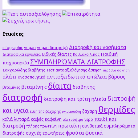
Ετικέτες
Διατροφή και νοσήματα
vegan
vegan διατροφή
infographic
Παιδική
Ειδικές δίαιτες
Διατροφικά εργαλεία
Κοιλιακό λίπος
ΣΥΜΠΛΗΡΏΜΑΤΑ ΔΙΑΤΡΟΦΗΣ
παχυσαρκία
Σακχαρώδης διαβήτης
Τεστ αυτοαξιολόγησης
άσκηση
αερόβια άσκηση
αλάτι
αντιοξειδωτικά
απώλεια βάρους
ανοσοποιητικό
δίαιτα
βιταμίνη c
διαβήτης
βιταμίνες
διατροφή
διατροφή
διατροφή και τρίτη ηλικία
θερμίδες
και υγεία
ζάχαρη
είδη της ζάχαρης
εγκυμοσύνη
παιδί και
καλά λιπαρά
καφές
καφεΐνη
νερό
νέα τρόφιμα
διατροφή
πρωτεΐνη
συνθετικά συμπληρώματα
πλήρης πρωτεΐνη
φρούτα
φυσικά
συχνές ερωτήσεις
διατροφής