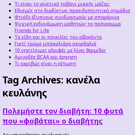
Τι είναι το γενετικό ταβάνι μυϊκής μάζας;
Εθισμός στο διαδίκτυο: προειδοποιητικά σημάδια
Φτιάξε έξυπνους συνδυασμούς με σπαράγγια
Ψυχική ενδυνάμωση μαθητών: το πρόγραμμα
Friends for Life
Τα είδη και οι ποικιλίες του αβοκάντο
Γιατί τρώμε μπακαλιάρο σκορδαλιά
10 νηστίσιμες αλοιφές με λίγες θερμίδες
Αμινοξέα BCAA και άσκηση
Τι ακριβώς είναι η κέτωση;
Tag Archives:
κανέλα
κευλάνης
Πολεμήστε τον διαβήτη: 10 φυτά
που «φοβάται» ο διαβήτης
στο
Δεν επιτρέπεται σχολιασμός