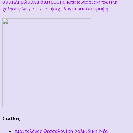
συμπληρώματα διατροφής
φυτικές ίνες
φυτική πρωτείνη
ψυχολογία και διατροφή
χοληστερίνη
χοληστερόλη
Σελίδες
Διαιτολόγος Θεσσαλονίκη-Χαλκιδική-Νέα