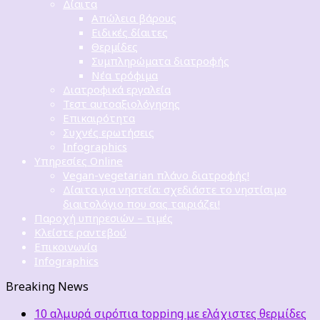
Δίαιτα
Απώλεια βάρους
Ειδικές δίαιτες
Θερμίδες
Συμπληρώματα διατροφής
Νέα τρόφιμα
Διατροφικά εργαλεία
Τεστ αυτοαξιολόγησης
Επικαιρότητα
Συχνές ερωτήσεις
Infographics
Υπηρεσίες Online
Vegan-vegetarian πλάνο διατροφής!
Δίαιτα για νηστεία: σχεδιάστε το νηστίσιμο
διαιτολόγιο που σας ταιριάζει!
Παροχή υπηρεσιών – τιμές
Κλείστε ραντεβού
Επικοινωνία
Infographics
Breaking News
10 αλμυρά σιρόπια topping με ελάχιστες θερμίδες