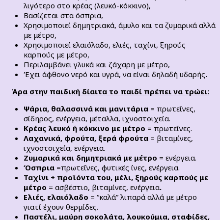
λιγότερο στο κρέας (λευκό-κόκκινο),
Βασίζεται στα όσπρια,
Χρησιμοποιεί δημητριακά, άμυλο και τα ζυμαρικά αλλά
με μέτρο,
Χρησιμοποιεί ελαιόλαδο, ελιές, ταχίνι, ξηρούς
καρπούς με μέτρο,
Περιλαμβάνει γλυκά και ζάχαρη με μέτρο,
Έχει άφθονο νερό και υγρά, να είναι δηλαδή υδαρής
.
Άρα στην παιδική δίαιτα το παιδί πρέπει να τρώει:
Ψάρια, θαλασσινά και μανιτάρια
= πρωτεΐνες,
σίδηρος, ενέργεια, μέταλλα, ιχνοστοιχεία.
Κρέας λευκό ή κόκκινο με μέτρο
= πρωτεΐνες.
Λαχανικά, φρούτα, ξερά φρούτα
= βιταμίνες,
ιχνοστοιχεία, ενέργεια.
Ζυμαρικά και δημητριακά με μέτρο
= ενέργεια.
Όσπρια
=πρωτεΐνες, φυτικές ίνες, ενέργεια.
Ταχίνι + προϊόντα του, μέλι, ξηρούς καρπούς με
μέτρο
= ασβέστιο, βιταμίνες, ενέργεια
.
Ελιές, ελαιόλαδο
= “καλά” λιπαρά αλλά με μέτρο
γιατί έχουν θερμίδες.
Παστέλι, μαύρη σοκολάτα, λουκούμια, σταφίδες,