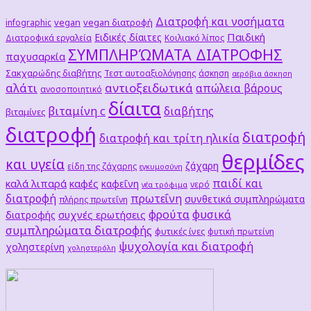
Διατροφή και νοσήματα
vegan
vegan διατροφή
infographic
Παιδική
Ειδικές δίαιτες
Διατροφικά εργαλεία
Κοιλιακό λίπος
ΣΥΜΠΛΗΡΏΜΑΤΑ ΔΙΑΤΡΟΦΗΣ
παχυσαρκία
Σακχαρώδης διαβήτης
Τεστ αυτοαξιολόγησης
άσκηση
αερόβια άσκηση
αλάτι
αντιοξειδωτικά
απώλεια βάρους
ανοσοποιητικό
δίαιτα
βιταμίνη c
διαβήτης
βιταμίνες
διατροφή
διατροφή
διατροφή και τρίτη ηλικία
θερμίδες
και υγεία
ζάχαρη
είδη της ζάχαρης
εγκυμοσύνη
παιδί και
καλά λιπαρά
καφές
καφεΐνη
νερό
νέα τρόφιμα
διατροφή
πρωτεΐνη
συνθετικά συμπληρώματα
πλήρης πρωτεΐνη
φρούτα
φυσικά
συχνές ερωτήσεις
διατροφής
συμπληρώματα διατροφής
φυτικές ίνες
φυτική πρωτείνη
ψυχολογία και διατροφή
χοληστερίνη
χοληστερόλη