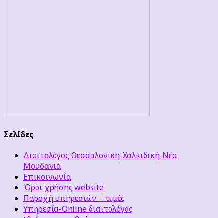
Σελίδες
Διαιτολόγος Θεσσαλονίκη-Χαλκιδική-Νέα
Μουδανιά
Επικοινωνία
‘Οροι χρήσης website
Παροχή υπηρεσιών – τιμές
Υπηρεσία-Online διαιτολόγος