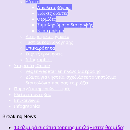
Δίαιτα
Απώλεια βάρους
Ειδικές δίαιτες
Θερμίδες
Συμπληρώματα διατροφής
Νέα τρόφιμα
Διατροφικά εργαλεία
Τεστ αυτοαξιολόγησης
Επικαιρότητα
Συχνές ερωτήσεις
Infographics
Υπηρεσίες Online
Vegan-vegetarian πλάνο διατροφής!
Δίαιτα για νηστεία: σχεδιάστε το νηστίσιμο
διαιτολόγιο που σας ταιριάζει!
Παροχή υπηρεσιών – τιμές
Κλείστε ραντεβού
Επικοινωνία
Infographics
Breaking News
10 αλμυρά σιρόπια topping με ελάχιστες θερμίδες