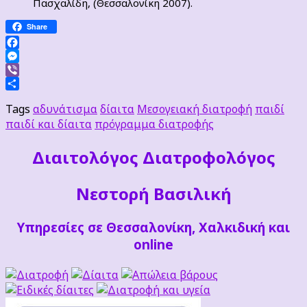
Πασχαλίδη, (Θεσσαλονίκη 2007).
Share
Facebook
Messenger
Viber
Μοιραστείτε
Tags
αδυνάτισμα
δίαιτα
Μεσογειακή διατροφή
παιδί
παιδί και δίαιτα
πρόγραμμα διατροφής
Διαιτoλόγος Διατροφολόγος
Νεστορή Βασιλική
Υπηρεσίες σε Θεσσαλονίκη, Χαλκιδική και
online