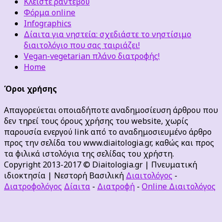
Κλείστε ραντεβού
Φόρμα online
Infographics
Δίαιτα για νηστεία: σχεδιάστε το νηστίσιμο
διαιτολόγιο που σας ταιριάζει!
Vegan-vegetarian πλάνο διατροφής!
Home
Όροι χρήσης
Απαγορεύεται οποιαδήποτε αναδημοσίευση άρθρου που
δεν τηρεί τους όρους χρήσης του website, χωρίς
παρουσία ενεργού link από το αναδημοσιευμένο άρθρο
προς την σελίδα του www.diaitologia.gr, καθώς και προς
τα φιλικά ιστολόγια της σελίδας του χρήστη.
Copyright 2013-2017 © Diaitologia.gr | Πνευματική
ιδιοκτησία | Νεστορή Βασιλική
Διαιτολόγος
-
Διατροφολόγος
Δίαιτα
-
Διατροφή
-
Online Διαιτολόγος