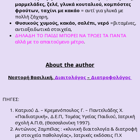
μαρμελάδες, ζελέ, γλυκά κουταλιού, κομπόστες
φρούτων, ταχίνι με κακάο
= αντί για γλυκά με
πολλή ζάχαρη,
Φυσικούς χυμούς, κακάο, σαλέπι, νερό
=βιταμίνες,
αντιοξειδωτικά στοιχεία,
ΔΗΛΑΔΗ ΤΟ ΠΑΙΔΙ ΜΠΟΡΕΙ ΝΑ ΤΡΩΕΙ ΤΑ ΠΑΝΤΑ
αλλά με το απαιτούμενο μέτρο
.
About the author
Νεστορή Βασιλική,
Διαιτολόγος
–
Διατροφολόγος
ΠΗΓΕΣ:
Κατριού Δ. – Κρεμενόπουλος Γ. – Παντελιάδης Χ.
«Παιδιατρική», Δ.Ε.Π, Τομέας Υγείας Παιδιού, Ιατρική
σχολή Α.Π.Θ, (Θεσσαλονίκη 1997).
Αντώνιος Ζαμπέλας : «κλινική διαιτολογία & διατροφή
με στοιχεία παθολογίας», Ιατρικές εκδόσεις Π.Χ