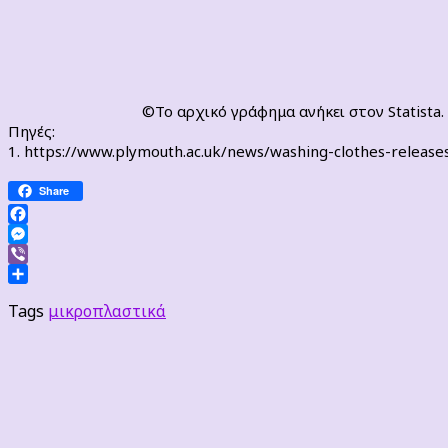
©Το αρχικό γράφημα ανήκει στον Statista
Πηγές:
1. https://www.plymouth.ac.uk/news/washing-clothes-release
Share
Facebook
Messenger
Viber
Μοιραστείτε
Tags
μικροπλαστικά