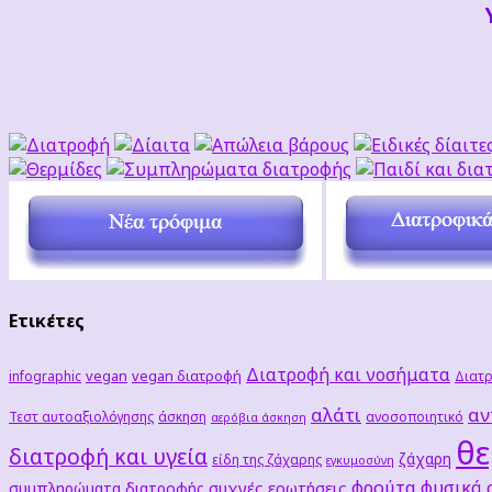
Ετικέτες
Διατροφή και νοσήματα
vegan
vegan διατροφή
infographic
Διατρ
αλάτι
αν
Τεστ αυτοαξιολόγησης
άσκηση
ανοσοποιητικό
αερόβια άσκηση
θε
διατροφή και υγεία
ζάχαρη
είδη της ζάχαρης
εγκυμοσύνη
φρούτα
φυσικά
συχνές ερωτήσεις
συμπληρώματα διατροφής