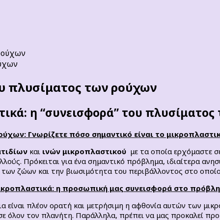
ούχων
ου πλυσίματος των ρούχων
ικά: η “συνεισφορά” του πλυσίματος
ούχων:
Γνωρίζετε πόσο σημαντικό είναι το μικροπλαστ
ατιδίων
και
ινών μικροπλαστικού
με τα οποία ερχόμαστε σ
πολλούς. Πρόκειται για ένα σημαντικό πρόβλημα, ιδιαίτερα ανη
α των ζώων και την βιωσιμότητα του περιβάλλοντος στο οποί
κροπλαστικά: η προσωπική μας συνεισφορά στο πρόβλ
νια είναι πλέον ορατή και μετρήσιμη η αφθονία αυτών των μι
σε όλον τον πλανήτη. Παράλληλα, πρέπει να μας προκαλεί προ