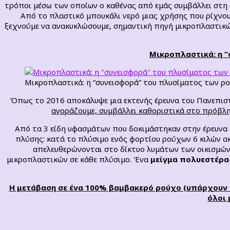
τρόποι μέσω των οποίων ο καθένας από εμάς συμβάλλει στη
Από το πλαστικό μπουκάλι νερό μιας χρήσης που ρίχνου
ξεχνούμε να ανακυκλώσουμε, σημαντική πηγή μικροπλαστικών
Μικροπλαστικά: η 
Μικροπλαστικά: η “συνεισφορά” του πλυσίματος των ρ
Όπως το 2016 αποκάλυψε μια εκτενής έρευνα του Πανεπισ
αγοράζουμε, συμβάλλει καθοριστικά στο πρόβλη
Από τα 3 είδη υφασμάτων που δοκιμάστηκαν στην έρευνα
πλύσης: κατά το πλύσιμο ενός φορτίου ρούχων 6 κιλών ακ
απελευθερώνονται στο δίκτυο λυμάτων των οικισμών
μικροπλαστικών σε κάθε πλύσιμο. Ένα
μείγμα πολυεστέρα
Η μετάβαση σε ένα 100% βαμβακερό ρούχο (υπάρχουν κ
όλοι