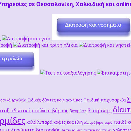
Υπηρεσίες σε Θεσσαλονίκη, Χαλκιδική και onlin
Παιδική παχυσαρκία
Ειδικές δίαιτες
οφικά εργαλεία
Κοιλιακό λίπος
δίαι
τιοξειδωτικά
βιταμίνη c
απώλεια βάρους
βιταμίνες
ρμίδες
παιδί κ
καλά λιπαρά
καφές
καφεΐνη
νερό
νέα τρόφιμα
 συμπληρώματα διατροφής
χοληστερ
φυτικές ίνες
φυτική πρωτείνη