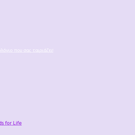
ολόγιο που σας ταιριάζει!
 for Life