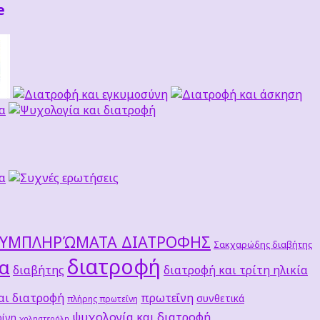
e
ΣΥΜΠΛΗΡΏΜΑΤΑ ΔΙΑΤΡΟΦΗΣ
Σακχαρώδης διαβήτης
διατροφή
τα
διαβήτης
διατροφή και τρίτη ηλικία
αι διατροφή
πρωτεΐνη
συνθετικά
πλήρης πρωτεΐνη
ψυχολογία και διατροφή
ίνη
χοληστερόλη