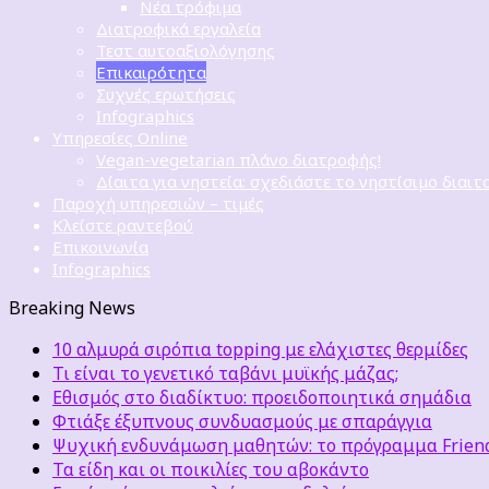
Νέα τρόφιμα
Διατροφικά εργαλεία
Τεστ αυτοαξιολόγησης
Επικαιρότητα
Συχνές ερωτήσεις
Infographics
Υπηρεσίες Online
Vegan-vegetarian πλάνο διατροφής!
Δίαιτα για νηστεία: σχεδιάστε το νηστίσιμο διαιτ
Παροχή υπηρεσιών – τιμές
Κλείστε ραντεβού
Επικοινωνία
Infographics
Breaking News
10 αλμυρά σιρόπια topping με ελάχιστες θερμίδες
Τι είναι το γενετικό ταβάνι μυϊκής μάζας;
Εθισμός στο διαδίκτυο: προειδοποιητικά σημάδια
Φτιάξε έξυπνους συνδυασμούς με σπαράγγια
Ψυχική ενδυνάμωση μαθητών: το πρόγραμμα Friends
Τα είδη και οι ποικιλίες του αβοκάντο