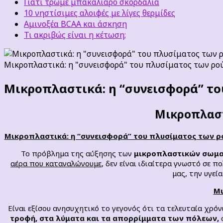
Γιατί τρώμε μπακαλιάρο σκορδαλιά
10 νηστίσιμες αλοιφές με λίγες θερμίδες
Αμινοξέα BCAA και άσκηση
Τι ακριβώς είναι η κέτωση;
Μικροπλαστικά: η "συνεισφορά" του πλυσίματος των ρ
Μικροπλαστικά: η “συνεισφορά” τ
Μικροπλαστ
Μικροπλαστικά: η “συνεισφορά” του πλυσίματος των ρ
Το πρόβλημα της αύξησης των
μικροπλαστικών σωμ
αέρα που καταναλώνουμε
, δεν είναι ιδιαίτερα γνωστό σε 
μας, την υγεί
Μι
Είναι εξίσου ανησυχητικό το γεγονός ότι τα τελευταία χρό
τροφή,
στα λύματα και τα απορρίμματα των πόλεων,