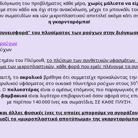
 διόγκωση του προβλήματος κάθε μέρα,
χωρίς μάλιστα να εί
με στον κάδο και όχι στην ανακύκλωση, μέχρι το μπουκάλι τ
 σωματιδίων και ιών μικροπλαστικού αποτελεί ακόμα κάτι ση
η γκαρνταρόμπα!
“συνεισφορά” του πλυσίματος των ρούχων στην διόγκωσ
ούχων
τημίου του Πλύμουθ,
το πλύσιμο των συνθετικών υφασμάτων μ
μα των μικροπλαστικών, κάθε φορά που εμείς πλένουμε τα συ
 αυτή, το
ακρυλικό
βρέθηκε ότι συμμετείχε προκαλώντας την
ρυλικού υφάσματος στο οικιακό πλυντήριο ρούχων στους 30˚C
. Ο
πολυεστέρας
είναι ο αμέσως επόμενος πιο παραγωγικός έ
-βαμβακιού
είναι λιγότερο επιβαρυντικό όσον αφορά στις ε
με περίπου 140.000 ίνες και σωματίδια, ΣΕ ΚΑΘΕ ΠΛΥΣΗ.
αι άλλες φυσικές ίνες τις οποίες μπορούμε να αγοράζουμ
μαζί
το «μικροπλαστικό αποτύπωμα» της γκαρνταρόμπας