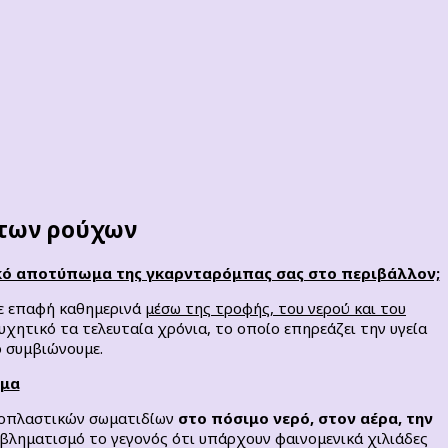
 των ρούχων
ικό αποτύπωμα της γκαρνταρόμπας σας στο περιβάλλον;
ε επαφή καθημερινά
μέσω της τροφής, του νερού και του
συχητικό τα τελευταία χρόνια, το οποίο επηρεάζει την υγεία
ο συμβιώνουμε.
ημα
κροπλαστικών σωματιδίων
στο πόσιμο νερό, στον αέρα, την
βληματισμό το γεγονός ότι υπάρχουν φαινομενικά χιλιάδες