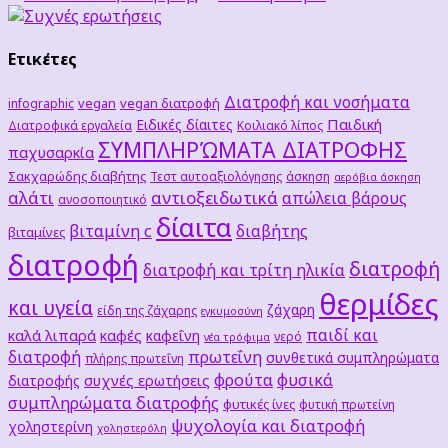
Ετικέτες
Διατροφή και νοσήματα
vegan
vegan διατροφή
infographic
Παιδική
Ειδικές δίαιτες
Διατροφικά εργαλεία
Κοιλιακό λίπος
ΣΥΜΠΛΗΡΏΜΑΤΑ ΔΙΑΤΡΟΦΗΣ
παχυσαρκία
Σακχαρώδης διαβήτης
Τεστ αυτοαξιολόγησης
άσκηση
αερόβια άσκηση
αλάτι
αντιοξειδωτικά
απώλεια βάρους
ανοσοποιητικό
δίαιτα
βιταμίνη c
διαβήτης
βιταμίνες
διατροφή
διατροφή
διατροφή και τρίτη ηλικία
θερμίδες
και υγεία
ζάχαρη
είδη της ζάχαρης
εγκυμοσύνη
παιδί και
καλά λιπαρά
καφές
καφεΐνη
νερό
νέα τρόφιμα
διατροφή
πρωτεΐνη
συνθετικά συμπληρώματα
πλήρης πρωτεΐνη
φρούτα
φυσικά
συχνές ερωτήσεις
διατροφής
συμπληρώματα διατροφής
φυτικές ίνες
φυτική πρωτείνη
ψυχολογία και διατροφή
χοληστερίνη
χοληστερόλη