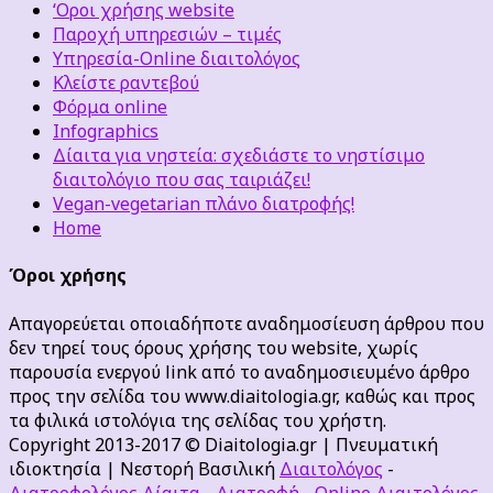
‘Οροι χρήσης website
Παροχή υπηρεσιών – τιμές
Υπηρεσία-Online διαιτολόγος
Κλείστε ραντεβού
Φόρμα online
Infographics
Δίαιτα για νηστεία: σχεδιάστε το νηστίσιμο
διαιτολόγιο που σας ταιριάζει!
Vegan-vegetarian πλάνο διατροφής!
Home
Όροι χρήσης
Απαγορεύεται οποιαδήποτε αναδημοσίευση άρθρου που
δεν τηρεί τους όρους χρήσης του website, χωρίς
παρουσία ενεργού link από το αναδημοσιευμένο άρθρο
προς την σελίδα του www.diaitologia.gr, καθώς και προς
τα φιλικά ιστολόγια της σελίδας του χρήστη.
Copyright 2013-2017 © Diaitologia.gr | Πνευματική
ιδιοκτησία | Νεστορή Βασιλική
Διαιτολόγος
-
Διατροφολόγος
Δίαιτα
-
Διατροφή
-
Online Διαιτολόγος