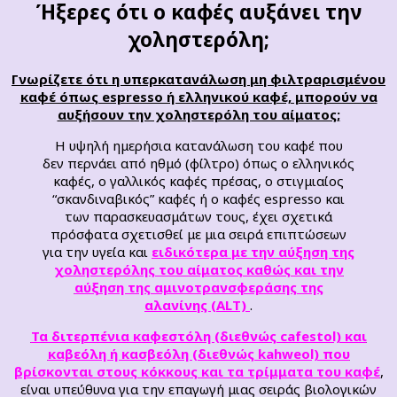
Ήξερες ότι ο καφές αυξάνει την
χοληστερόλη;
Γνωρίζετε ότι η υπερκατανάλωση μη φιλτραρισμένου
καφέ όπως espresso ή ελληνικού καφέ, μπορούν να
αυξήσουν την χοληστερόλη του αίματος;
Η υψηλή ημερήσια κατανάλωση του καφέ που
δεν περνάει από ηθμό (φίλτρο) όπως ο ελληνικός
καφές, ο γαλλικός καφές πρέσας, ο στιγμιαίος
“σκανδιναβικός” καφές ή ο καφές espresso και
των παρασκευασμάτων τους, έχει σχετικά
πρόσφατα σχετισθεί με μια σειρά επιπτώσεων
για την υγεία και
ειδικότερα με την αύξηση της
χοληστερόλης του αίματος καθώς και την
αύξηση της αμινοτρανσφεράσης της
αλανίνης (ALT)
.
Τα διτερπένια καφεστόλη (διεθνώς cafestol) και
καβεόλη ή κασβεόλη (διεθνώς kahweol) που
βρίσκονται στους κόκκους και τα τρίμματα του καφέ
,
είναι υπεύθυνα για την επαγωγή μιας σειράς βιολογικών