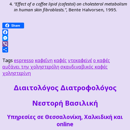
“Effect of a coffee lipid (cafestol) on cholesterol metabolism
in human skin fibroblasts.”
,
Bente
Halvorsen, 1995.
Share
Facebook
Messenger
Viber
Μοιραστείτε
Tags
espresso
καφεΐνη
καφές
ντεκαφεϊνέ
ο καφές
αυξάνει την χοληστερόλη
σκανδιναβικός καφές
χοληστερίνη
Διαιτoλόγος Διατροφολόγος
Νεστορή Βασιλική
Υπηρεσίες σε Θεσσαλονίκη, Χαλκιδική και
online