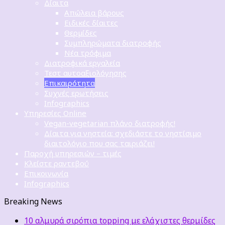
Δίαιτα
Απώλεια βάρους
Ειδικές δίαιτες
Θερμίδες
Συμπληρώματα διατροφής
Νέα τρόφιμα
Διατροφικά εργαλεία
Τεστ αυτοαξιολόγησης
Επικαιρότητα
Συχνές ερωτήσεις
Infographics
Υπηρεσίες Online
Vegan-vegetarian πλάνο διατροφής!
Δίαιτα για νηστεία: σχεδιάστε το νηστίσιμο
διαιτολόγιο που σας ταιριάζει!
Παροχή υπηρεσιών – τιμές
Κλείστε ραντεβού
Επικοινωνία
Infographics
Breaking News
10 αλμυρά σιρόπια topping με ελάχιστες θερμίδες