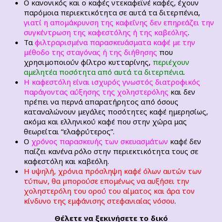
Ο κανονικός και ο καφές ντεκαφεϊνέ καφές, έχουν
παρόμοια περιεκτικότητα σε αυτά τα διτερπένια,
γιατί η απομάκρυνση της καφεΐνης δεν επηρεάζει την
συγκέντρωση της καφεστόλης ή της καβεόλης
.
Τα
φιλτραρισμένα παρασκευάσματα καφέ με την
μέθοδο της σταγόνας ή της διήθησης
που
χρησιμοποιούν φίλτρο κυτταρίνης
,
περιέχουν
αμελητέα ποσότητα από αυτά τα διτερπένια
.
Η καφεστόλη είναι ισχυρός γνωστός διατροφικός
παράγοντας αύξησης της χοληστερόλης
και δεν
πρέπει να περνά απαρατήρητος από όσους
καταναλώνουν μεγάλες ποσότητες καφέ ημερησίως,
ακόμα και ελληνικού καφέ που στην χώρα μας
θεωρείται “ελαφρύτερος”.
Ο
χρόνος παρασκευής των σκευασμάτων
καφέ δεν
παίζει κανένα ρόλο στην περιεκτικότητα τους σε
καφεστόλη και καβεόλη.
Η υψηλή, χρόνια πρόσληψη καφέ όλων αυτών των
τύπων, θα μπορούσε επομένως να αυξήσει την
χοληστερόλη του ορού του αίματος και άρα τον
κίνδυνο της εμφάνισης στεφανιαίας νόσου
.
Θέλετε να ξεκινήσετε το δικό