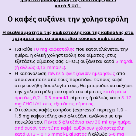
κατά 5 U/L.
O καφές αυξάνει την χοληστερόλη
Η διαθεσιμότητα της καφεστόλης και της καβεόλης στα
τρίμματα και τα σωματίδια κόκκων καφέ είναι:
Για κάθε
10 mg καφεστόλης
που καταναλώνεται την
ημέρα, η ολική χοληστερόλη του αίματος (στις
εξετάσεις αίματος σας: CHOL) αυξάνεται κατά
5 mg/dL
(ή αλλιώς 0,13 mmol/L)
.
Η κατανάλωση
πέντε 5 φλιτζανιών ημερησίως
από
οποιονδήποτε από τους παραπάνω τύπους καφέ
στην συνήθη δοσολογία τους, θα μπορούσε να αυξήσει
την χοληστερόλη του ορού του αίματος
κατά μέσω
όρο έως 0,2 – 0,3 mmol/L
αίματος ή αλλιώς κατά
8-12
mg CHOL/dL στις εξετάσεις αίματος
.
Ο ιταλικός καφές εσπρέσο (espresso) περιέχει 1,0 –
1,5 mg καφεστόλης ανά φλιτζάνι, ανάλογα με την
ποικιλία του.
Πέντε 5 φλιτζάνια των 30 ml την ημέρα
από αυτόν τον τύπο καφέ, αυξάνουν χοληστερόλη
κατά 0,13 – 0,15 mmol/L αίματος
ή αλλιώς
5-6 mg