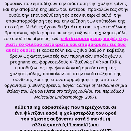
δράσεων που εμποδίζουν την διάσπαση της χοληστερίνης
και την αποβολή της μέσω του εντέρου, προκαλώντας στην
ουσία την επανασύνθεση της στον εντερικό αυλό, την
επαναπορρόφηση της και την αύξηση των επίπεδων της
στο αίμα. Μελέτες έχουν δείξει ότι η τακτική κατανάλωση
βρασμένου, αφιλτράριστου καφέ, αυξάνει τη χοληστερόλη
του ορού του αίματος, ενώ
ο φιλτραρισμένος καφές όχι,
γιατί το φίλτρο κατακρατά και απομακρύνει τις δύο
αυτές ουσίες
. Η καφεστόλη και ως ένα βαθμό η καβεόλη,
δρουν ως ανταγωνιστές των πυρηνικών υποδοχέων Χ
pregnane και φαρνεοειδούς Χ (διεθνώς PXR και FXR ),
εμποδίζοντας την φυσιολογική ομοιόσταση της
χοληστερόλης, προκαλώντας στην ουσία αύξηση της
σύνθεσης και της επαναπορρόφησης της από τον
οργανισμό (διεθνής έρευνα,
Baylor College of Medicine σε μια
έκθεση που δημοσιεύεται στο τεύχος Ιουλίου του περιοδικού
Molecular Endocrinology, 2007
).
Κάθε 10 mg καφεστόλης που περιέχονται σε
ένα
φλιτζάνι
καφέ,
η χοληστερόλη του ορού
του αίματος αυξάνεται κατά 5 mg/dL (ή
αλλιώς κατά 0,13 mmol/L) και
η
αμινοτρανσφεράση της αλανίνης
(ALT)