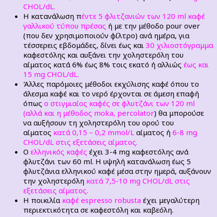
CHOL/dL.
Η κατανάλωση π
έντε 5 φλιτζανιών των 120 ml καφέ
γαλλικού τύπου πρέσας
ή με την μέθοδο pour over
(που δεν χρησιμοποιούν φίλτρο) ανά ημέρα, για
τέσσερεις εβδομάδες, δίνει έως και
30 χιλιοστόγραμμα
καφεστόλης και αυξάνει την χοληστερόλη του
αίματος κατά 6% έως 8% τοις εκατό
ή αλλιώς
έως
και
15
mg CHOL/dL.
Άλλες παρόμοιες μέθοδοι εκχύλισης καφέ όπου το
άλεσμα καφέ και το νερό
έρχονται σε άμεση επαφή
όπως
ο στιγμιαίος καφές σε φλυτζάνι των 120 ml
(αλλά και η μέθοδος moka
,
percolator
) θα μπορούσε
να αυξήσουν τη χοληστερόλη του ορού του
αίματος
κατά 0,15 – 0,2 mmol/L
αίματος ή
6-8 mg
CHOL/dL στις εξετάσεις αίματος.
Ο
ελληνικός καφές
έχει 3-4 mg καφεστόλης ανά
φλυτζάνι των 60 ml. Η υψηλή κατανάλωση έως 5
φλυτζάνια ελληνικού καφέ μέσα στην ημερά, αυξάνουν
την χοληστερόλη
κατά 7,5-10 mg CHOL/dL στις
εξετάσεις αίματος.
Η ποικιλία
καφέ espresso robusta
έχει μεγαλύτερη
περιεκτικότητα σε καφεστόλη και καβεόλη.