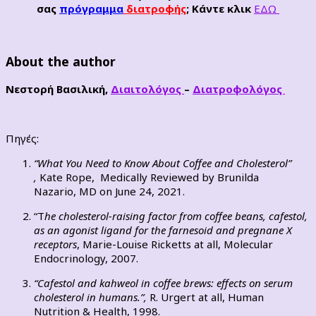
σας
πρόγραμμα
διατροφής
; Κάντε κλικ
ΕΔΩ
About the author
Νεστορή Βασιλική,
Διαιτολόγος
–
Διατροφολόγος
Πηγές:
“What You Need to Know About Coffee and Cholesterol”
,
Kate Rope,
Medically Reviewed by Brunilda
Nazario, MD
on June 24, 2021.
“T
he cholesterol-raising factor from coffee beans, cafestol,
as an agonist ligand for the farnesoid and pregnane X
receptors
, Marie-Louise Ricketts at all, Molecular
Endocrinology, 2007.
“Cafestol and kahweol in coffee brews: effects on serum
cholesterol in humans.”,
R. Urgert at all, Human
Nutrition & Health, 1998.