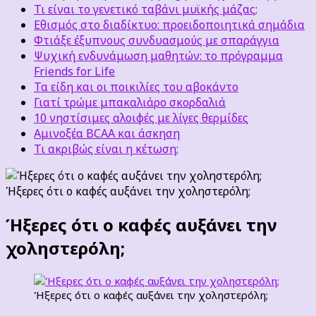
Τι είναι το γενετικό ταβάνι μυϊκής μάζας;
Εθισμός στο διαδίκτυο: προειδοποιητικά σημάδια
Φτιάξε έξυπνους συνδυασμούς με σπαράγγια
Ψυχική ενδυνάμωση μαθητών: το πρόγραμμα
Friends for Life
Τα είδη και οι ποικιλίες του αβοκάντο
Γιατί τρώμε μπακαλιάρο σκορδαλιά
10 νηστίσιμες αλοιφές με λίγες θερμίδες
Αμινοξέα BCAA και άσκηση
Τι ακριβώς είναι η κέτωση;
Ήξερες ότι ο καφές αυξάνει την χοληστερόλη;
Ήξερες ότι ο καφές αυξάνει την
χοληστερόλη;
Ήξερες ότι ο καφές αυξάνει την χοληστερόλη;