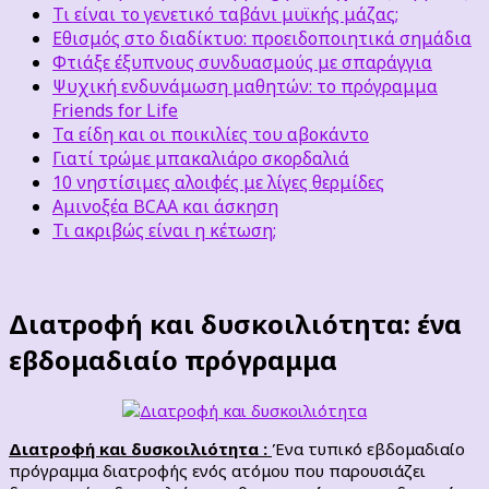
Τι είναι το γενετικό ταβάνι μυϊκής μάζας;
Εθισμός στο διαδίκτυο: προειδοποιητικά σημάδια
Φτιάξε έξυπνους συνδυασμούς με σπαράγγια
Ψυχική ενδυνάμωση μαθητών: το πρόγραμμα
Friends for Life
Τα είδη και οι ποικιλίες του αβοκάντο
Γιατί τρώμε μπακαλιάρο σκορδαλιά
10 νηστίσιμες αλοιφές με λίγες θερμίδες
Αμινοξέα BCAA και άσκηση
Τι ακριβώς είναι η κέτωση;
Διατροφή και δυσκοιλιότητα: ένα
εβδομαδιαίο πρόγραμμα
Διατροφή και δυσκοιλιότητα :
Ένα τυπικό εβδομαδιαίο
πρόγραμμα διατροφής ενός ατόμου που παρουσιάζει