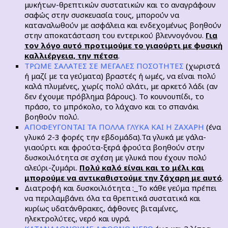
μυκήτων-θρεπτικών συστατικών και το αναγράφουν
σαφώς στην συσκευασία τους, μπορούν να
καταναλωθούν με ασφάλεια και ενδεχομένως βοηθούν
στην αποκατάσταση του εντερικού βλεννογόνου.
Για
τον λόγο αυτό προτιμούμε το γιαούρτι με φυσική
καλλιέργεια, την πέτσα
.
ΤΡΩΜΕ ΣΑΛΑΤΕΣ ΣΕ ΜΕΓΑΛΕΣ ΠΟΣΟΤΗΤΕΣ
(χωριστά
ή μαζί με τα γεύματα) βραστές ή ωμές, να είναι πολύ
καλά πλυμένες, χωρίς πολύ αλάτι, με αρκετό λάδι (αν
δεν έχουμε πρόβλημα βάρους). Το κουνουπίδι, το
πράσο, το μπρόκολο, το λάχανο και το σπανάκι
βοηθούν πολύ.
ΑΠΟΦΕΥΓΟΝΤΑΙ ΤΑ ΠΟΛΛΑ ΓΛΥΚΑ ΚΑΙ Η ΖΑΧΑΡΗ
(ένα
γλυκό 2-3 φορές την εβδομάδα).Τα γλυκά με γάλα-
γιαούρτι και φρούτα-ξερά φρούτα βοηθούν στην
δυσκοιλιότητα σε σχέση με γλυκά που έχουν πολύ
αλεύρι-ζυμάρι.
Πολύ καλό είναι και το μέλι και
μπορούμε να αντικαθιστούμε την ζάχαρη με αυτό
.
Διατροφή και δυσκοιλιότητα :
Το κάθε γεύμα πρέπει
να περιλαμβάνει όλα τα θρεπτικά συστατικά και
κυρίως υδατάνθρακες, άφθονες βιταμίνες,
ηλεκτρολύτες, νερό και υγρά.