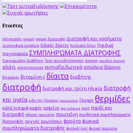
Ετικέτες
Διατροφή και νοσήματα
vegan
vegan διατροφή
infographic
Παιδική
Ειδικές δίαιτες
Διατροφικά εργαλεία
Κοιλιακό λίπος
ΣΥΜΠΛΗΡΏΜΑΤΑ ΔΙΑΤΡΟΦΗΣ
παχυσαρκία
Σακχαρώδης διαβήτης
Τεστ αυτοαξιολόγησης
άσκηση
αερόβια άσκηση
αλάτι
αντιοξειδωτικά
απώλεια βάρους
ανοσοποιητικό
δίαιτα
βιταμίνη c
διαβήτης
βιταμίνες
διατροφή
διατροφή
διατροφή και τρίτη ηλικία
θερμίδες
και υγεία
ζάχαρη
είδη της ζάχαρης
εγκυμοσύνη
παιδί και
καλά λιπαρά
καφές
καφεΐνη
νερό
νέα τρόφιμα
διατροφή
πρωτεΐνη
συνθετικά συμπληρώματα
πλήρης πρωτεΐνη
φρούτα
φυσικά
συχνές ερωτήσεις
διατροφής
συμπληρώματα διατροφής
φυτικές ίνες
φυτική πρωτείνη