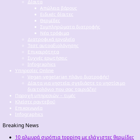
Δίαιτα
Απώλεια βάρους
Ειδικές δίαιτες
Θερμίδες
Συμπληρώματα διατροφής
Νέα τρόφιμα
Διατροφικά εργαλεία
Τεστ αυτοαξιολόγησης
Επικαιρότητα
Συχνές ερωτήσεις
Infographics
Υπηρεσίες Online
Vegan-vegetarian πλάνο διατροφής!
Δίαιτα για νηστεία: σχεδιάστε το νηστίσιμο
διαιτολόγιο που σας ταιριάζει!
Παροχή υπηρεσιών – τιμές
Κλείστε ραντεβού
Επικοινωνία
Infographics
Breaking News
10 αλμυρά σιρόπια topping με ελάχιστες θερμίδες