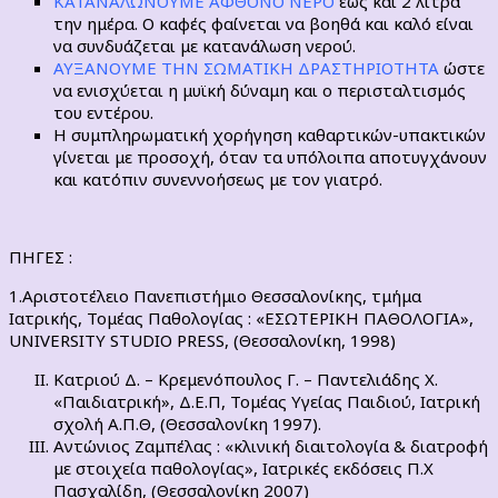
ΚΑΤΑΝΑΛΩΝΟΥΜΕ ΑΦΘΟΝΟ ΝΕΡΟ
έως και 2 λίτρα
την ημέρα. Ο καφές φαίνεται να βοηθά και καλό είναι
να συνδυάζεται με κατανάλωση νερού.
ΑΥΞΑΝΟΥΜΕ ΤΗΝ ΣΩΜΑΤΙΚΗ ΔΡΑΣΤΗΡΙΟΤΗΤΑ
ώστε
να ενισχύεται η μυϊκή δύναμη και ο περισταλτισμός
του εντέρου.
Η συμπληρωματική χορήγηση καθαρτικών-υπακτικών
γίνεται με προσοχή, όταν τα υπόλοιπα αποτυγχάνουν
και κατόπιν συνεννοήσεως με τον γιατρό.
ΠΗΓΕΣ :
1.Αριστοτέλειο Πανεπιστήμιο Θεσσαλονίκης, τμήμα
Ιατρικής, Τομέας Παθολογίας : «ΕΣΩΤΕΡΙΚΗ ΠΑΘΟΛΟΓΙΑ»,
UNIVERSITY STUDIO PRESS, (Θεσσαλονίκη, 1998)
Κατριού Δ. – Κρεμενόπουλος Γ. – Παντελιάδης Χ.
«Παιδιατρική», Δ.Ε.Π, Τομέας Υγείας Παιδιού, Ιατρική
σχολή Α.Π.Θ, (Θεσσαλονίκη 1997).
Αντώνιος Ζαμπέλας : «κλινική διαιτολογία & διατροφή
με στοιχεία παθολογίας», Ιατρικές εκδόσεις Π.Χ
Πασχαλίδη, (Θεσσαλονίκη 2007)