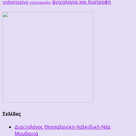
ψυχολογία και διατροφή
χοληστερίνη
χοληστερόλη
Σελίδες
Διαιτολόγος Θεσσαλονίκη-Χαλκιδική-Νέα
Μουδανιά