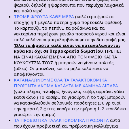
ψαριού, δηλαδή η ψαρόσουπα που περιέχει λαχανικά
και πολύ νερό.
ΤΡΩΜΕ ΦΡΟΥΤΑ ΚΑΘΕ ΜΕΡΑ
(καλύτερα φρούτα
εποχής ή 1 μεγάλο ποτήρι χυμό πορτοκάλι φρέσκο).
Το καρπούζι, το πεπόνι, τα ροδάκινα και τα
νεκταρίνια περιέχουν μεγάλο ποσοστό νερού και είναι
πολύ καλό να συμπεριλαμβάνουμε στην διατροφή μας.
Όλα τα φρούτα καλό είναι να καταναλώνονται
κρύα και όχι σε θερμοκρασία δωματίου
. ΠΡΕΠΕΙ
ΝΑ ΕΙΝΑΙ ΚΑΘΑΡΙΣΜΕΝΑ ΑΠΟ ΤΟΝ ΦΛΟΙΟ ΚΑΙ ΤΑ
ΚΟΥΚΟΥΤΣΙΑ ΤΟΥΣ ή μπορούν να γίνουν πολτός
(μίξερ). Οι μπανάνες και τα μήλα καλό είναι να
αποφεύγονται.
ΚΑΤΑΝΑΛΩΝΟΥΜΕ ΟΛΑ ΤΑ ΓΑΛΑΚΤΟΚΟΜΙΚΑ
ΠΡΟΙΟΝΤΑ ΑΚΟΜΑ ΚΑΙ ΑΥΤΑ ΜΕ ΧΑΜΗΛΑ ΛΙΠΑΡΑ
(γάλα πλήρες -ελαφρύ, ξινόγαλα, κεφίρ, αρριάνι, γάλα
κατσικίσιο.) Το κασέρι, το γιαούρτι ή το τυρί μπορούν
να καταναλωθούν σε λογικές ποσότητες (30 γρ τυρί
την ημέρα ή 2 φέτες κασέρι την ημέρα ή 1-2 κεσεδάκια
γιαούρτι την ημέρα).
ΤΑ ΠΡΟΒΙΟΤΙΚΑ ΓΑΛΑΚΤΟΚΟΜΙΚΑ ΠΡΟΙΟΝΤΑ
αυτά
που έχουν προβιοτική και πρέβιοτικη καλλιέργεια