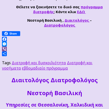
Θέλετε να ξεκινήσετε το δικό σας
πρόγραμμα
διατροφής
; Κάντε κλικ
ΕΔΩ
Νεστορή Βασιλική ,
Διαιτολόγος
–
Διατροφολόγος
Share
Facebook
Messenger
Viber
Μοιραστείτε
Tags
Διατροφή και δυσκοιλιότητα
Διατροφή και
νοσήματα
εβδομαδιαίο πρόγραμμα
Διαιτoλόγος Διατροφολόγος
Νεστορή Βασιλική
Υπηρεσίες σε Θεσσαλονίκη, Χαλκιδική και