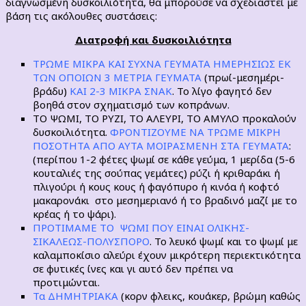
διαγνωσμένη δυσκοιλιότητα, θα μπορούσε να σχεδιαστεί με
βάση τις ακόλουθες συστάσεις:
Διατροφή και δυσκοιλιότητα
ΤΡΩΜΕ ΜΙΚΡΑ ΚΑΙ ΣΥΧΝΑ ΓΕΥΜΑΤΑ ΗΜΕΡΗΣΙΩΣ ΕΚ
ΤΩΝ ΟΠΟΙΩΝ 3 ΜΕΤΡΙΑ ΓΕΥΜΑΤΑ
(πρωί-μεσημέρι-
βράδυ)
ΚΑΙ 2-3 ΜΙΚΡΑ ΣΝΑΚ
. Το λίγο φαγητό δεν
βοηθά στον σχηματισμό των κοπράνων.
ΤΟ ΨΩΜΙ, ΤΟ ΡΥΖΙ, ΤΟ ΑΛΕΥΡΙ, ΤΟ ΑΜΥΛΟ προκαλούν
δυσκοιλιότητα.
ΦΡΟΝΤΙΖΟΥΜΕ ΝΑ ΤΡΩΜΕ ΜΙΚΡΗ
ΠΟΣΟΤΗΤΑ ΑΠΟ ΑΥΤΑ ΜΟΙΡΑΣΜΕΝΗ ΣΤΑ ΓΕΥΜΑΤΑ
:
(περίπου 1-2 φέτες ψωμί σε κάθε γεύμα, 1 μερίδα (5-6
κουταλιές της σούπας γεμάτες) ρύζι ή κριθαράκι ή
πλιγούρι ή κους κους ή φαγόπυρο ή κινόα ή κοφτό
μακαρονάκι στο μεσημεριανό ή το βραδινό μαζί με το
κρέας ή το ψάρι).
ΠΡΟΤΙΜΑΜΕ ΤΟ ΨΩΜΙ ΠΟΥ ΕΙΝΑΙ ΟΛΙΚΗΣ-
ΣΙΚΑΛΕΩΣ-ΠΟΛΥΣΠΟΡΟ
. Το λευκό ψωμί και το ψωμί με
καλαμποκίσιο αλεύρι έχουν μικρότερη περιεκτικότητα
σε φυτικές ίνες και γι αυτό δεν πρέπει να
προτιμώνται.
Τα ΔΗΜΗΤΡΙΑΚΑ
(κορν φλεικς, κουάκερ, βρώμη καθώς