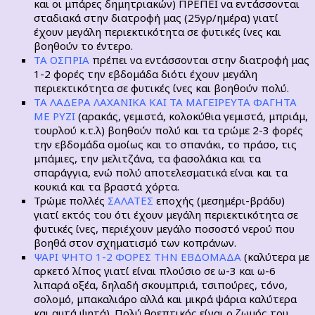
και οι μπάρες δημητριακών) ΠΡΕΠΕΙ να εντάσσονται
σταδιακά στην διατροφή μας (25γρ/ημέρα) γιατί
έχουν μεγάλη περιεκτικότητα σε φυτικές ίνες και
βοηθούν το έντερο.
ΤΑ ΟΣΠΡΙΑ
πρέπει να εντάσσονται στην διατροφή μας
1-2 φορές την εβδομάδα διότι έχουν μεγάλη
περιεκτικότητα σε φυτικές ίνες και βοηθούν πολύ.
ΤΑ ΛΑΔΕΡΑ ΛΑΧΑΝΙΚΑ ΚΑΙ ΤΑ ΜΑΓΕΙΡΕΥΤΑ ΦΑΓΗΤΑ
ΜΕ ΡΥΖΙ
(αρακάς, γεμιστά, κολοκύθια γεμιστά, μπριάμ,
τουρλού κ.τ.λ) βοηθούν πολύ και τα τρώμε 2-3 φορές
την εβδομάδα ομοίως και το σπανάκι, το πράσο, τις
μπάμιες, την μελιτζάνα, τα φασολάκια και τα
σπαράγγια, ενώ πολύ αποτελεσματικά είναι και τα
κουκιά και τα βραστά χόρτα.
Τρώμε πολλές
ΣΑΛΑΤΕΣ
εποχής (μεσημέρι-βράδυ)
γιατί εκτός του ότι έχουν μεγάλη περιεκτικότητα σε
φυτικές ίνες, περιέχουν μεγάλο ποσοστό νερού που
βοηθά στον σχηματισμό των κοπράνων.
ΨΑΡΙ ΨΗΤΟ 1-2 ΦΟΡΕΣ ΤΗΝ ΕΒΔΟΜΑΔΑ
(καλύτερα με
αρκετό λίπος γιατί είναι πλούσιο σε ω-3 και ω-6
λιπαρά οξέα, δηλαδή σκουμπριά, τσιπούρες, τόνο,
σολομό, μπακαλιάρο αλλά και μικρά ψάρια καλύτερα
και αυτά ψητά). Πολύ θρεπτικός είναι ο ζωμός του