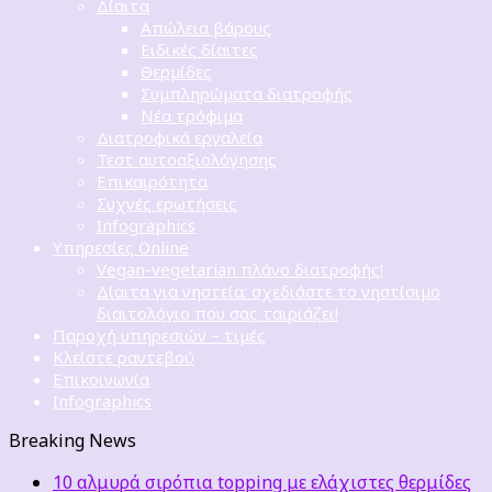
Δίαιτα
Απώλεια βάρους
Ειδικές δίαιτες
Θερμίδες
Συμπληρώματα διατροφής
Νέα τρόφιμα
Διατροφικά εργαλεία
Τεστ αυτοαξιολόγησης
Επικαιρότητα
Συχνές ερωτήσεις
Infographics
Υπηρεσίες Online
Vegan-vegetarian πλάνο διατροφής!
Δίαιτα για νηστεία: σχεδιάστε το νηστίσιμο
διαιτολόγιο που σας ταιριάζει!
Παροχή υπηρεσιών – τιμές
Κλείστε ραντεβού
Επικοινωνία
Infographics
Breaking News
10 αλμυρά σιρόπια topping με ελάχιστες θερμίδες