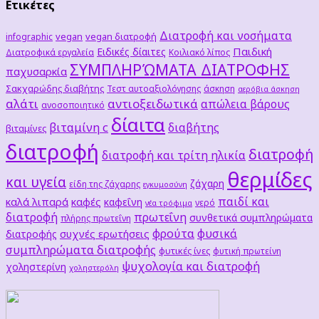
Ετικέτες
Διατροφή και νοσήματα
vegan
vegan διατροφή
infographic
Παιδική
Ειδικές δίαιτες
Διατροφικά εργαλεία
Κοιλιακό λίπος
ΣΥΜΠΛΗΡΏΜΑΤΑ ΔΙΑΤΡΟΦΗΣ
παχυσαρκία
Σακχαρώδης διαβήτης
Τεστ αυτοαξιολόγησης
άσκηση
αερόβια άσκηση
αλάτι
αντιοξειδωτικά
απώλεια βάρους
ανοσοποιητικό
δίαιτα
βιταμίνη c
διαβήτης
βιταμίνες
διατροφή
διατροφή
διατροφή και τρίτη ηλικία
θερμίδες
και υγεία
ζάχαρη
είδη της ζάχαρης
εγκυμοσύνη
παιδί και
καλά λιπαρά
καφές
καφεΐνη
νερό
νέα τρόφιμα
διατροφή
πρωτεΐνη
συνθετικά συμπληρώματα
πλήρης πρωτεΐνη
φρούτα
φυσικά
συχνές ερωτήσεις
διατροφής
συμπληρώματα διατροφής
φυτικές ίνες
φυτική πρωτείνη
ψυχολογία και διατροφή
χοληστερίνη
χοληστερόλη