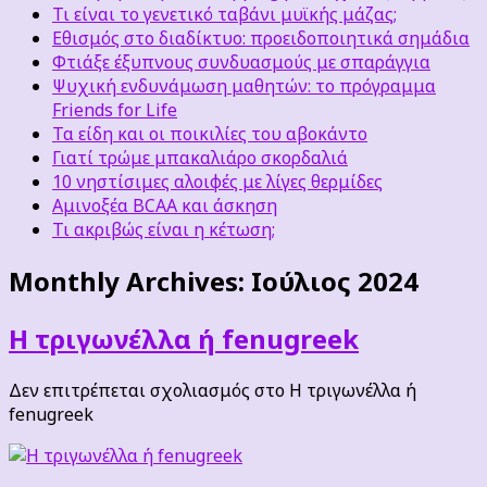
Τι είναι το γενετικό ταβάνι μυϊκής μάζας;
Εθισμός στο διαδίκτυο: προειδοποιητικά σημάδια
Φτιάξε έξυπνους συνδυασμούς με σπαράγγια
Ψυχική ενδυνάμωση μαθητών: το πρόγραμμα
Friends for Life
Τα είδη και οι ποικιλίες του αβοκάντο
Γιατί τρώμε μπακαλιάρο σκορδαλιά
10 νηστίσιμες αλοιφές με λίγες θερμίδες
Αμινοξέα BCAA και άσκηση
Τι ακριβώς είναι η κέτωση;
Monthly Archives:
Ιούλιος 2024
Η τριγωνέλλα ή fenugreek
Δεν επιτρέπεται σχολιασμός
στο Η τριγωνέλλα ή
fenugreek