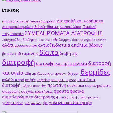
Ετικέτες
Διατροφή και νοσήματα
vegan
vegan διατροφή
infographic
Παιδική
Ειδικές δίαιτες
Διατροφικά εργαλεία
Κοιλιακό λίπος
ΣΥΜΠΛΗΡΏΜΑΤΑ ΔΙΑΤΡΟΦΗΣ
παχυσαρκία
Σακχαρώδης διαβήτης
Τεστ αυτοαξιολόγησης
άσκηση
αερόβια άσκηση
αλάτι
αντιοξειδωτικά
απώλεια βάρους
ανοσοποιητικό
δίαιτα
βιταμίνη c
διαβήτης
βιταμίνες
διατροφή
διατροφή
διατροφή και τρίτη ηλικία
θερμίδες
και υγεία
ζάχαρη
είδη της ζάχαρης
εγκυμοσύνη
παιδί και
καλά λιπαρά
καφές
καφεΐνη
νερό
νέα τρόφιμα
διατροφή
πρωτεΐνη
συνθετικά συμπληρώματα
πλήρης πρωτεΐνη
φρούτα
φυσικά
συχνές ερωτήσεις
διατροφής
συμπληρώματα διατροφής
φυτικές ίνες
φυτική πρωτείνη
ψυχολογία και διατροφή
χοληστερίνη
χοληστερόλη