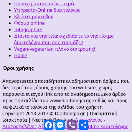
Παροχή υπηρεσιών – τιμές
Υπηρεσία-Online διαιτολόγος
Κλείστε ραντεβού
Φόρμα online
Infographics
Δίαιτα για νηστεία: σχεδιάστε το νηστίσιμο
διαιτολόγιο που σας ταιριάζει!
Vegan-vegetarian πλάνο διατροφής!
Home
Όροι χρήσης
Απαγορεύεται οποιαδήποτε αναδημοσίευση άρθρου που
δεν τηρεί τους όρους χρήσης του website, χωρίς
παρουσία ενεργού link από το αναδημοσιευμένο άρθρο
προς την σελίδα του www.diaitologia.gr, καθώς και προς
τα φιλικά ιστολόγια της σελίδας του χρήστη.
Copyright 2013-2017 © Diaitologia.gr | Πνευματική
ιδιοκτησία | Νεστορή Βασιλική
Διαιτολόγος
-
Facebook
Messenger
Viber
Μοιραστείτε
Διατροφολόγος
Δίαιτα
-
Διατροφή
-
Online Διαιτολόγος