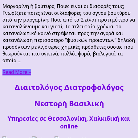
βούτυρο;
Μαργαρίνη ή βούτυρο; Ποιες είναι οι διαφορές τους;
Ποιες
Γνωρίζετε ποιες είναι οι διαφορές του αγνού βουτύρου
είναι
από την μαργαρίνη; Ποιο από τα 2 είναι προτιμότερο να
οι
καταναλώνουμε και γιατί; Τα τελευταία χρόνια, το
διαφορές
καταναλωτικό κοινό στρέφεται προς την αγορά και
τους;
κατανάλωση περισσότερο “φυσικών προϊόντων” δηλαδή
προσόντων με λιγότερες χημικές πρόσθετες ουσίες που
θεωρούνται πιο υγιεινά, πολλές φορές βιολογικά τα
οποία …
Read More »
Διαιτoλόγος Διατροφολόγος
Νεστορή Βασιλική
Υπηρεσίες σε Θεσσαλονίκη, Χαλκιδική και
online