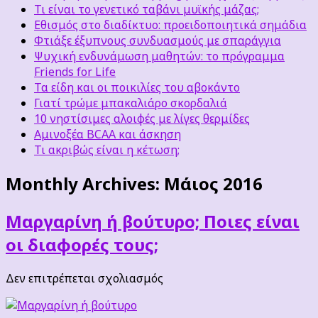
Τι είναι το γενετικό ταβάνι μυϊκής μάζας;
Εθισμός στο διαδίκτυο: προειδοποιητικά σημάδια
Φτιάξε έξυπνους συνδυασμούς με σπαράγγια
Ψυχική ενδυνάμωση μαθητών: το πρόγραμμα
Friends for Life
Τα είδη και οι ποικιλίες του αβοκάντο
Γιατί τρώμε μπακαλιάρο σκορδαλιά
10 νηστίσιμες αλοιφές με λίγες θερμίδες
Αμινοξέα BCAA και άσκηση
Τι ακριβώς είναι η κέτωση;
Monthly Archives:
Μάιος 2016
Μαργαρίνη ή βούτυρο; Ποιες είναι
οι διαφορές τους;
στο
Δεν επιτρέπεται σχολιασμός
Μαργαρίνη
ή