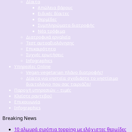
Δίαιτα
Απώλεια βάρους
Ειδικές δίαιτες
Θερμίδες
Συμπληρώματα διατροφής
Νέα τρόφιμα
Διατροφικά εργαλεία
Τεστ αυτοαξιολόγησης
Επικαιρότητα
Συχνές ερωτήσεις
Infographics
Υπηρεσίες Online
Vegan-vegetarian πλάνο διατροφής!
Δίαιτα για νηστεία: σχεδιάστε το νηστίσιμο
διαιτολόγιο που σας ταιριάζει!
Παροχή υπηρεσιών – τιμές
Κλείστε ραντεβού
Επικοινωνία
Infographics
Breaking News
10 αλμυρά σιρόπια topping με ελάχιστες θερμίδες