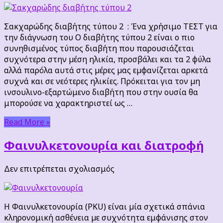
διαβήτης
τύπου
Σακχαρώδης διαβήτης τύπου 2 : Ένα χρήσιμο ΤΕΣΤ για
2
την διάγνωση του Ο διαβήτης τύπου 2 είναι ο πιο
:
συνηθισμένος τύπος διαβήτη που παρουσιάζεται
Ένα
συχνότερα στην µέση ηλικία, προσβάλει και τα 2 φύλα
χρήσιμο
αλλά παρόλα αυτά στις µέρες µας εµφανίζεται αρκετά
ΤΕΣΤ
συχνά και σε νεότερες ηλικίες. Πρόκειται για τον µη
για
ινσουλινο-εξαρτώμενο διαβήτη που στην ουσία θα
την
μπορούσε να χαρακτηριστεί ως …
διάγνωση
του
Read More »
Φαινυλκετονουρία και διατροφή
στο
Δεν επιτρέπεται σχολιασμός
Φαινυλκετονουρία
και
διατροφή
Η Φαινυλκετονουρία (PKU) είναι µία σχετικά σπάνια
κληρονομική ασθένεια µε συχνότητα εμφάνισης στον