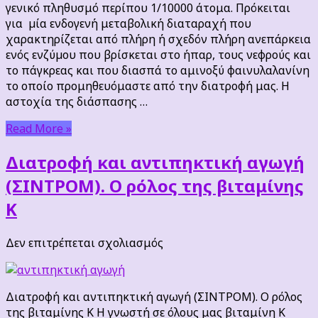
γενικό πληθυσμό περίπου 1/10000 άτομα. Πρόκειται
για µία ενδογενή μεταβολική διαταραχή που
χαρακτηρίζεται από πλήρη ή σχεδόν πλήρη ανεπάρκεια
ενός ενζύµου που βρίσκεται στο ήπαρ, τους νεφρούς και
το πάγκρεας και που διασπά το αμινοξύ φαινυλαλανίνη
το οποίο προμηθευόμαστε από την διατροφή μας. Η
αστοχία της διάσπασης …
Read More »
Διατροφή και αντιπηκτική αγωγή
(ΣΙΝΤΡΟΜ). Ο ρόλος της βιταμίνης
Κ
στο
Δεν επιτρέπεται σχολιασμός
Διατροφή
και
αντιπηκτική
Διατροφή και αντιπηκτική αγωγή (ΣΙΝΤΡΟΜ). Ο ρόλος
αγωγή
της βιταμίνης Κ Η γνωστή σε όλους μας βιταμίνη Κ