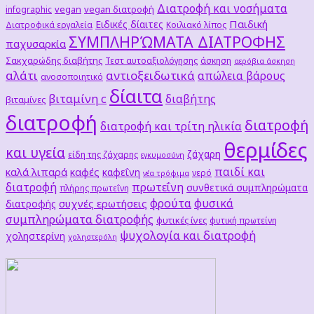
Διατροφή και νοσήματα
vegan
vegan διατροφή
infographic
Παιδική
Ειδικές δίαιτες
Διατροφικά εργαλεία
Κοιλιακό λίπος
ΣΥΜΠΛΗΡΏΜΑΤΑ ΔΙΑΤΡΟΦΗΣ
παχυσαρκία
Σακχαρώδης διαβήτης
Τεστ αυτοαξιολόγησης
άσκηση
αερόβια άσκηση
αλάτι
αντιοξειδωτικά
απώλεια βάρους
ανοσοποιητικό
δίαιτα
βιταμίνη c
διαβήτης
βιταμίνες
διατροφή
διατροφή
διατροφή και τρίτη ηλικία
θερμίδες
και υγεία
ζάχαρη
είδη της ζάχαρης
εγκυμοσύνη
παιδί και
καλά λιπαρά
καφές
καφεΐνη
νερό
νέα τρόφιμα
διατροφή
πρωτεΐνη
συνθετικά συμπληρώματα
πλήρης πρωτεΐνη
φρούτα
φυσικά
συχνές ερωτήσεις
διατροφής
συμπληρώματα διατροφής
φυτικές ίνες
φυτική πρωτείνη
ψυχολογία και διατροφή
χοληστερίνη
χοληστερόλη