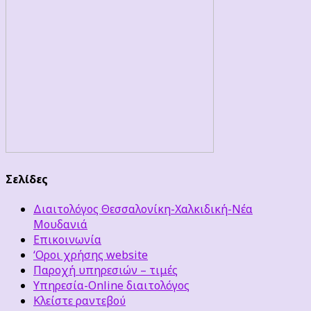
Σελίδες
Διαιτολόγος Θεσσαλονίκη-Χαλκιδική-Νέα
Μουδανιά
Επικοινωνία
‘Οροι χρήσης website
Παροχή υπηρεσιών – τιμές
Υπηρεσία-Online διαιτολόγος
Κλείστε ραντεβού