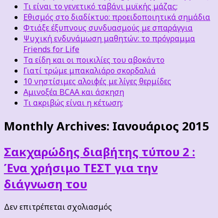
Τι είναι το γενετικό ταβάνι μυϊκής μάζας;
Εθισμός στο διαδίκτυο: προειδοποιητικά σημάδια
Φτιάξε έξυπνους συνδυασμούς με σπαράγγια
Ψυχική ενδυνάμωση μαθητών: το πρόγραμμα
Friends for Life
Τα είδη και οι ποικιλίες του αβοκάντο
Γιατί τρώμε μπακαλιάρο σκορδαλιά
10 νηστίσιμες αλοιφές με λίγες θερμίδες
Αμινοξέα BCAA και άσκηση
Τι ακριβώς είναι η κέτωση;
Monthly Archives:
Ιανουάριος 2015
Σακχαρώδης διαβήτης τύπου 2 :
Ένα χρήσιμο ΤΕΣΤ για την
διάγνωση του
στο
Δεν επιτρέπεται σχολιασμός
Σακχαρώδης