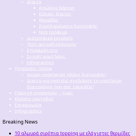
Δίαιτα
Απώλεια βάρους
Ειδικές δίαιτες
Θερμίδες
Συμπληρώματα διατροφής
Νέα τρόφιμα
Διατροφικά εργαλεία
Τεστ αυτοαξιολόγησης
Επικαιρότητα
Συχνές ερωτήσεις
Infographics
Υπηρεσίες Online
Vegan-vegetarian πλάνο διατροφής!
Δίαιτα για νηστεία: σχεδιάστε το νηστίσιμο
διαιτολόγιο που σας ταιριάζει!
Παροχή υπηρεσιών – τιμές
Κλείστε ραντεβού
Επικοινωνία
Infographics
Breaking News
10 αλμυρά σιρόπια topping με ελάχιστες θερμίδες