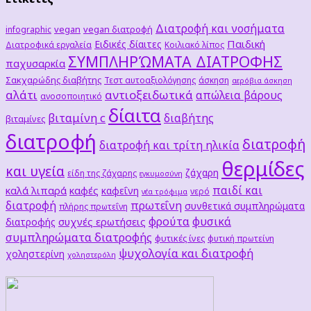
Διατροφή και νοσήματα
vegan
vegan διατροφή
infographic
Παιδική
Ειδικές δίαιτες
Διατροφικά εργαλεία
Κοιλιακό λίπος
ΣΥΜΠΛΗΡΏΜΑΤΑ ΔΙΑΤΡΟΦΗΣ
παχυσαρκία
Σακχαρώδης διαβήτης
Τεστ αυτοαξιολόγησης
άσκηση
αερόβια άσκηση
αλάτι
αντιοξειδωτικά
απώλεια βάρους
ανοσοποιητικό
δίαιτα
βιταμίνη c
διαβήτης
βιταμίνες
διατροφή
διατροφή
διατροφή και τρίτη ηλικία
θερμίδες
και υγεία
ζάχαρη
είδη της ζάχαρης
εγκυμοσύνη
παιδί και
καλά λιπαρά
καφές
καφεΐνη
νερό
νέα τρόφιμα
διατροφή
πρωτεΐνη
συνθετικά συμπληρώματα
πλήρης πρωτεΐνη
φρούτα
φυσικά
συχνές ερωτήσεις
διατροφής
συμπληρώματα διατροφής
φυτικές ίνες
φυτική πρωτείνη
ψυχολογία και διατροφή
χοληστερίνη
χοληστερόλη