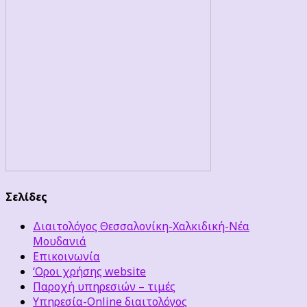
Σελίδες
Διαιτολόγος Θεσσαλονίκη-Χαλκιδική-Νέα
Μουδανιά
Επικοινωνία
‘Οροι χρήσης website
Παροχή υπηρεσιών – τιμές
Υπηρεσία-Online διαιτολόγος