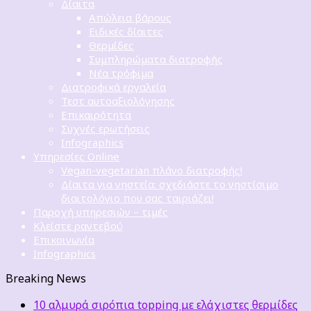
Δίαιτα
Απώλεια βάρους
Ειδικές δίαιτες
Θερμίδες
Συμπληρώματα διατροφής
Νέα τρόφιμα
Διατροφικά εργαλεία
Τεστ αυτοαξιολόγησης
Επικαιρότητα
Συχνές ερωτήσεις
Infographics
Υπηρεσίες Online
Vegan-vegetarian πλάνο διατροφής!
Δίαιτα για νηστεία: σχεδιάστε το νηστίσιμο
διαιτολόγιο που σας ταιριάζει!
Παροχή υπηρεσιών – τιμές
Κλείστε ραντεβού
Επικοινωνία
Infographics
Breaking News
10 αλμυρά σιρόπια topping με ελάχιστες θερμίδες