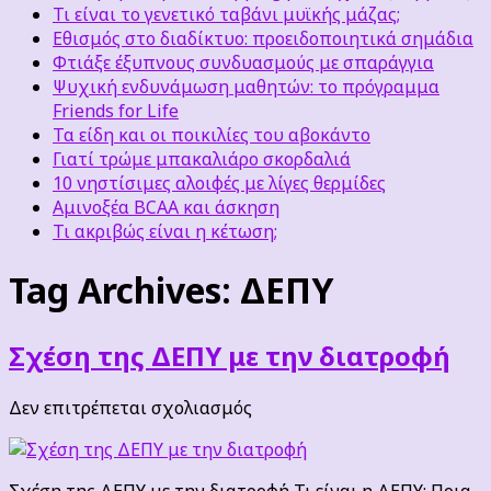
Τι είναι το γενετικό ταβάνι μυϊκής μάζας;
Εθισμός στο διαδίκτυο: προειδοποιητικά σημάδια
Φτιάξε έξυπνους συνδυασμούς με σπαράγγια
Ψυχική ενδυνάμωση μαθητών: το πρόγραμμα
Friends for Life
Τα είδη και οι ποικιλίες του αβοκάντο
Γιατί τρώμε μπακαλιάρο σκορδαλιά
10 νηστίσιμες αλοιφές με λίγες θερμίδες
Αμινοξέα BCAA και άσκηση
Τι ακριβώς είναι η κέτωση;
Tag Archives:
ΔΕΠΥ
Σχέση της ΔΕΠΥ με την διατροφή
στο
Δεν επιτρέπεται σχολιασμός
Σχέση
της
ΔΕΠΥ
Σχέση της ΔΕΠΥ με την διατροφή Τι είναι η ΔΕΠΥ; Ποια