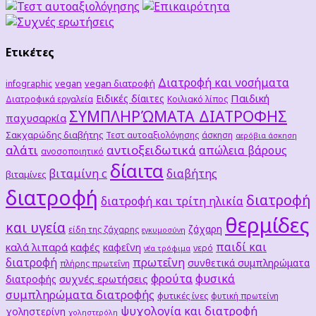
Ετικέτες
Διατροφή και νοσήματα
vegan
vegan διατροφή
infographic
Παιδική
Ειδικές δίαιτες
Διατροφικά εργαλεία
Κοιλιακό λίπος
ΣΥΜΠΛΗΡΏΜΑΤΑ ΔΙΑΤΡΟΦΗΣ
παχυσαρκία
Σακχαρώδης διαβήτης
Τεστ αυτοαξιολόγησης
άσκηση
αερόβια άσκηση
αλάτι
αντιοξειδωτικά
απώλεια βάρους
ανοσοποιητικό
δίαιτα
βιταμίνη c
διαβήτης
βιταμίνες
διατροφή
διατροφή
διατροφή και τρίτη ηλικία
θερμίδες
και υγεία
ζάχαρη
είδη της ζάχαρης
εγκυμοσύνη
παιδί και
καλά λιπαρά
καφές
καφεΐνη
νερό
νέα τρόφιμα
διατροφή
πρωτεΐνη
συνθετικά συμπληρώματα
πλήρης πρωτεΐνη
φρούτα
φυσικά
συχνές ερωτήσεις
διατροφής
συμπληρώματα διατροφής
φυτικές ίνες
φυτική πρωτείνη
ψυχολογία και διατροφή
χοληστερίνη
χοληστερόλη