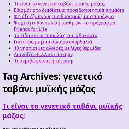
Τι είναι το γενετικό ταβάνι μυϊκής μάζας;
Εθισμός στο διαδίκτυο: προειδοποιητικά σημάδια
Φτιάξε έξυπνους συνδυασμούς με σπαράγγια
Ψυχική ενδυνάμωση μαθητών: το πρόγραμμα
Friends for Life
Τα είδη και οι ποικιλίες του αβοκάντο
Γιατί τρώμε μπακαλιάρο σκορδαλιά
10 νηστίσιμες αλοιφές με λίγες θερμίδες
Αμινοξέα BCAA και άσκηση
Τι ακριβώς είναι η κέτωση;
Tag Archives:
γενετικό
ταβάνι μυϊκής μάζας
Τι είναι το γενετικό ταβάνι μυϊκής
μάζας;
στο
Δεν επιτρέπεται σχολιασμός