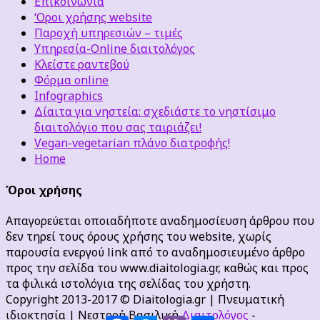
Επικοινωνία
‘Οροι χρήσης website
Παροχή υπηρεσιών – τιμές
Υπηρεσία-Online διαιτολόγος
Κλείστε ραντεβού
Φόρμα online
Infographics
Δίαιτα για νηστεία: σχεδιάστε το νηστίσιμο
διαιτολόγιο που σας ταιριάζει!
Vegan-vegetarian πλάνο διατροφής!
Home
Όροι χρήσης
Απαγορεύεται οποιαδήποτε αναδημοσίευση άρθρου που
δεν τηρεί τους όρους χρήσης του website, χωρίς
παρουσία ενεργού link από το αναδημοσιευμένο άρθρο
προς την σελίδα του www.diaitologia.gr, καθώς και προς
τα φιλικά ιστολόγια της σελίδας του χρήστη.
Copyright 2013-2017 © Diaitologia.gr | Πνευματική
ιδιοκτησία | Νεστορή Βασιλική
Διαιτολόγος
-