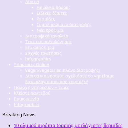
Δίαιτα
Απώλεια βάρους
Ειδικές δίαιτες
Θερμίδες
Συμπληρώματα διατροφής
Νέα τρόφιμα
Διατροφικά εργαλεία
Τεστ αυτοαξιολόγησης
Επικαιρότητα
Συχνές ερωτήσεις
Infographics
Υπηρεσίες Online
Vegan-vegetarian πλάνο διατροφής!
Δίαιτα για νηστεία: σχεδιάστε το νηστίσιμο
διαιτολόγιο που σας ταιριάζει!
Παροχή υπηρεσιών – τιμές
Κλείστε ραντεβού
Επικοινωνία
Infographics
Breaking News
10 αλμυρά σιρόπια topping με ελάχιστες θερμίδες