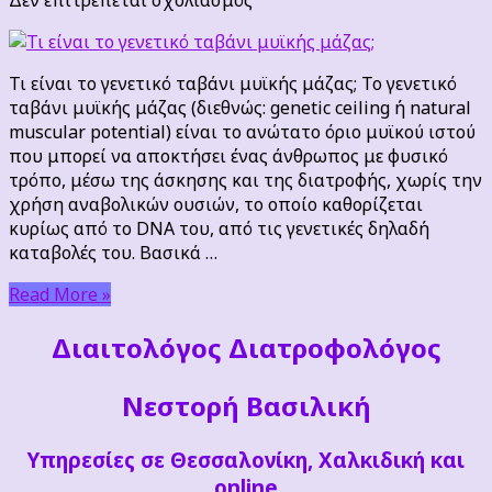
Τι
είναι
το
Τι είναι το γενετικό ταβάνι μυϊκής μάζας; Το γενετικό
γενετικό
ταβάνι μυϊκής μάζας (διεθνώς: genetic ceiling ή natural
ταβάνι
muscular potential) είναι το ανώτατο όριο μυϊκού ιστού
μυϊκής
που μπορεί να αποκτήσει ένας άνθρωπος με φυσικό
μάζας;
τρόπο, μέσω της άσκησης και της διατροφής, χωρίς την
χρήση αναβολικών ουσιών, το οποίο καθορίζεται
κυρίως από το DNA του, από τις γενετικές δηλαδή
καταβολές του. Βασικά …
Read More »
Διαιτoλόγος Διατροφολόγος
Νεστορή Βασιλική
Υπηρεσίες σε Θεσσαλονίκη, Χαλκιδική και
online