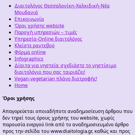
Διαιτολόγος Θεσσαλονίκη-Χαλκιδική-Νέα
Μουδανιά
Επικοινωνία
‘Οροι χρήσης website
Παροχή υπηρεσιών – τιμές
Υπηρεσία-Online διαιτολόγος
Κλείστε ραντεβού
Φόρμα online
Infographics
Δίαιτα για νηστεία: σχεδιάστε το νηστίσιμο
διαιτολόγιο που σας ταιριάζει!
Vegan-vegetarian πλάνο διατροφής!
Home
Όροι χρήσης
Απαγορεύεται οποιαδήποτε αναδημοσίευση άρθρου που
δεν τηρεί τους όρους χρήσης του website, χωρίς
παρουσία ενεργού link από το αναδημοσιευμένο άρθρο
προς την σελίδα του www.diaitologia.gr, καθώς και προς