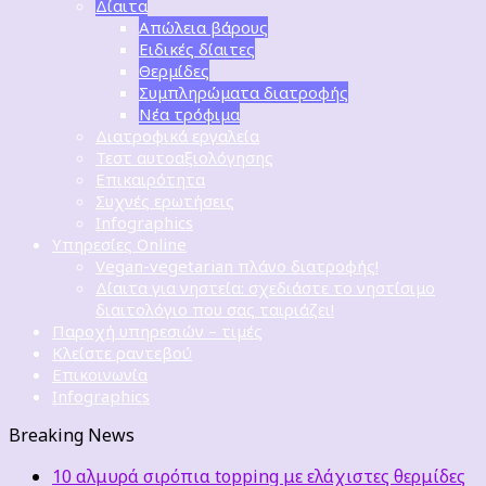
Δίαιτα
Απώλεια βάρους
Ειδικές δίαιτες
Θερμίδες
Συμπληρώματα διατροφής
Νέα τρόφιμα
Διατροφικά εργαλεία
Τεστ αυτοαξιολόγησης
Επικαιρότητα
Συχνές ερωτήσεις
Infographics
Υπηρεσίες Online
Vegan-vegetarian πλάνο διατροφής!
Δίαιτα για νηστεία: σχεδιάστε το νηστίσιμο
διαιτολόγιο που σας ταιριάζει!
Παροχή υπηρεσιών – τιμές
Κλείστε ραντεβού
Επικοινωνία
Infographics
Breaking News
10 αλμυρά σιρόπια topping με ελάχιστες θερμίδες