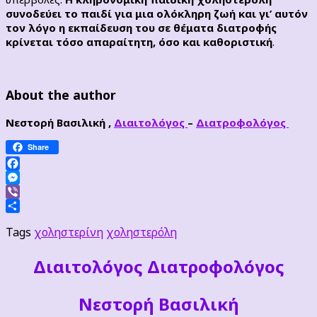
συνοδεύει το παιδί για μια ολόκληρη ζωή και γι’ αυτόν
τον λόγο η εκπαίδευση του σε θέματα διατροφής
κρίνεται τόσο απαραίτητη, όσο και καθοριστική
.
About the author
Νεστορή Βασιλική ,
Διαιτολόγος
–
Διατροφολόγος
Share
Facebook
Messenger
Viber
Μοιραστείτε
Tags
χοληστερίνη
χοληστερόλη
Διαιτoλόγος Διατροφολόγος
Νεστορή Βασιλική