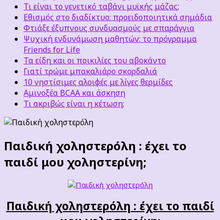
Τι είναι το γενετικό ταβάνι μυϊκής μάζας;
Εθισμός στο διαδίκτυο: προειδοποιητικά σημάδια
Φτιάξε έξυπνους συνδυασμούς με σπαράγγια
Ψυχική ενδυνάμωση μαθητών: το πρόγραμμα
Friends for Life
Τα είδη και οι ποικιλίες του αβοκάντο
Γιατί τρώμε μπακαλιάρο σκορδαλιά
10 νηστίσιμες αλοιφές με λίγες θερμίδες
Αμινοξέα BCAA και άσκηση
Τι ακριβώς είναι η κέτωση;
Παιδική χοληστερόλη : έχει το
παιδί μου χοληστερίνη;
Παιδική χοληστερόλη : έχει το παιδί