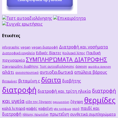
Ετικέτες
Διατροφή και νοσήματα
vegan
vegan διατροφή
infographic
Παιδική
Ειδικές δίαιτες
Διατροφικά εργαλεία
Κοιλιακό λίπος
ΣΥΜΠΛΗΡΏΜΑΤΑ ΔΙΑΤΡΟΦΗΣ
παχυσαρκία
Σακχαρώδης διαβήτης
Τεστ αυτοαξιολόγησης
άσκηση
αερόβια άσκηση
αλάτι
αντιοξειδωτικά
απώλεια βάρους
ανοσοποιητικό
δίαιτα
βιταμίνη c
διαβήτης
βιταμίνες
διατροφή
διατροφή
διατροφή και τρίτη ηλικία
θερμίδες
και υγεία
ζάχαρη
είδη της ζάχαρης
εγκυμοσύνη
παιδί και
καλά λιπαρά
καφές
καφεΐνη
νερό
νέα τρόφιμα
διατροφή
πρωτεΐνη
συνθετικά συμπληρώματα
πλήρης πρωτεΐνη