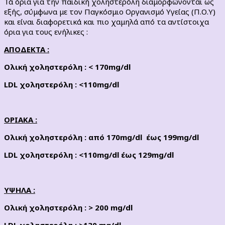
Τά όρια για την παιδική χοληστερόλη διαμορφώνονται ως
εξής, σύμφωνα με τον Παγκόσμιο Οργανισμό Υγείας (Π.Ο.Υ)
και είναι διαφορετικά και πιο χαμηλά από τα αντίστοιχα
όρια για τους ενήλικες :
ΑΠΟΔΕΚΤΑ :
Ολική χοληστερόλη : < 170
mg
/
dl
LDL
χοληστερόλη : <110
mg
/
dl
ΟΡΙΑΚΑ :
Ολική χοληστερόλη : από 170
mg
/
dl
έως 199
mg
/
dl
LDL
χοληστερόλη : <110
mg
/
dl
έως 129
mg
/
dl
ΥΨΗΛΑ :
Ολική χοληστερόλη : > 200
mg
/
dl
LDL
χοληστερόλη : >130
mg
/
dl