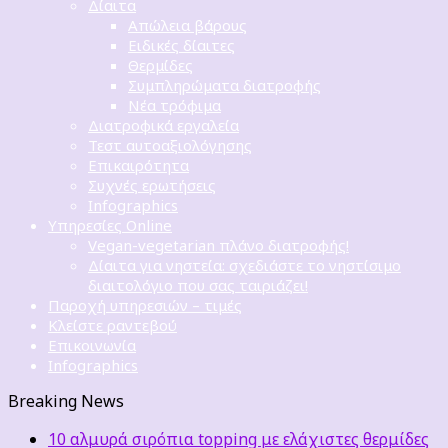
Δίαιτα
Απώλεια βάρους
Ειδικές δίαιτες
Θερμίδες
Συμπληρώματα διατροφής
Νέα τρόφιμα
Διατροφικά εργαλεία
Τεστ αυτοαξιολόγησης
Επικαιρότητα
Συχνές ερωτήσεις
Infographics
Υπηρεσίες Online
Vegan-vegetarian πλάνο διατροφής!
Δίαιτα για νηστεία: σχεδιάστε το νηστίσιμο
διαιτολόγιο που σας ταιριάζει!
Παροχή υπηρεσιών – τιμές
Κλείστε ραντεβού
Επικοινωνία
Infographics
Breaking News
10 αλμυρά σιρόπια topping με ελάχιστες θερμίδες