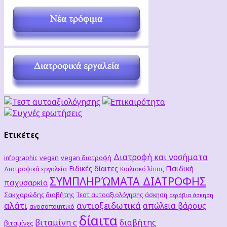
Ετικέτες
Διατροφή και νοσήματα
vegan
vegan διατροφή
infographic
Παιδική
Ειδικές δίαιτες
Διατροφικά εργαλεία
Κοιλιακό λίπος
ΣΥΜΠΛΗΡΏΜΑΤΑ ΔΙΑΤΡΟΦΗΣ
παχυσαρκία
Σακχαρώδης διαβήτης
Τεστ αυτοαξιολόγησης
άσκηση
αερόβια άσκηση
αλάτι
αντιοξειδωτικά
απώλεια βάρους
ανοσοποιητικό
δίαιτα
βιταμίνη c
διαβήτης
βιταμίνες