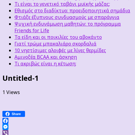
Τι είναι το γενετικό ταβάνι μυϊκής μάζας;
Εθισμός στο διαδίκτυο: προειδοποιητικά σημάδια
Φτιάξε έξυπνους συνδυασμούς με σπαράγγια
Ψυχική ενδυνάμωση μαθητών: το πρόγραμμα
Friends for Life
Τα είδη και οι ποικιλίες του αβοκάντο
Γιατί τρώμε μπακαλιάρο σκορδαλιά
10 νηστίσιμες αλοιφές με λίγες θερμίδες
Αμινοξέα BCAA και άσκηση
Τι ακριβώς είναι η κέτωση;
Untitled-1
1 Views
Share
Facebook
Messenger