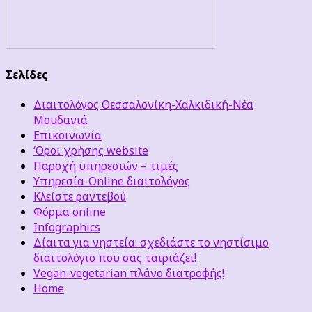
Σελίδες
Διαιτολόγος Θεσσαλονίκη-Χαλκιδική-Νέα
Μουδανιά
Επικοινωνία
‘Οροι χρήσης website
Παροχή υπηρεσιών – τιμές
Υπηρεσία-Online διαιτολόγος
Κλείστε ραντεβού
Φόρμα online
Infographics
Δίαιτα για νηστεία: σχεδιάστε το νηστίσιμο
διαιτολόγιο που σας ταιριάζει!
Vegan-vegetarian πλάνο διατροφής!
Home