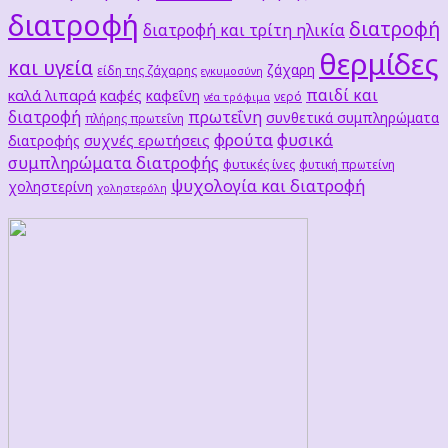
διατροφή
διατροφή
διατροφή και τρίτη ηλικία
θερμίδες
και υγεία
ζάχαρη
είδη της ζάχαρης
εγκυμοσύνη
παιδί και
καλά λιπαρά
καφές
καφεΐνη
νερό
νέα τρόφιμα
διατροφή
πρωτεΐνη
συνθετικά συμπληρώματα
πλήρης πρωτεΐνη
φρούτα
φυσικά
συχνές ερωτήσεις
διατροφής
συμπληρώματα διατροφής
φυτικές ίνες
φυτική πρωτείνη
ψυχολογία και διατροφή
χοληστερίνη
χοληστερόλη