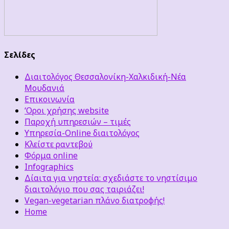
Σελίδες
Διαιτολόγος Θεσσαλονίκη-Χαλκιδική-Νέα
Μουδανιά
Επικοινωνία
‘Οροι χρήσης website
Παροχή υπηρεσιών – τιμές
Υπηρεσία-Online διαιτολόγος
Κλείστε ραντεβού
Φόρμα online
Infographics
Δίαιτα για νηστεία: σχεδιάστε το νηστίσιμο
διαιτολόγιο που σας ταιριάζει!
Vegan-vegetarian πλάνο διατροφής!
Home