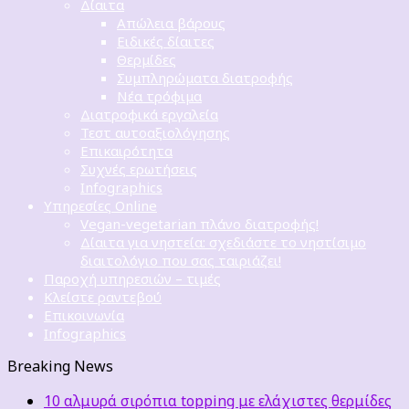
Δίαιτα
Απώλεια βάρους
Ειδικές δίαιτες
Θερμίδες
Συμπληρώματα διατροφής
Νέα τρόφιμα
Διατροφικά εργαλεία
Τεστ αυτοαξιολόγησης
Επικαιρότητα
Συχνές ερωτήσεις
Infographics
Υπηρεσίες Online
Vegan-vegetarian πλάνο διατροφής!
Δίαιτα για νηστεία: σχεδιάστε το νηστίσιμο
διαιτολόγιο που σας ταιριάζει!
Παροχή υπηρεσιών – τιμές
Κλείστε ραντεβού
Επικοινωνία
Infographics
Breaking News
10 αλμυρά σιρόπια topping με ελάχιστες θερμίδες