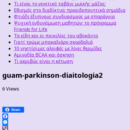
Τι είναι το γενετικό ταβάνι μυϊκής μάζας;
Εθισμός στο διαδίκτυο: προειδοποιητικά σημάδια
Φτιάξε έξυπνους συνδυασμούς με σπαράγγια
Ψυχική ενδυνάμωση μαθητών: το πρόγραμμα
Friends for Life
Τα είδη και οι ποικιλίες του αβοκάντο
Γιατί τρώμε μπακαλιάρο σκορδαλιά
10 νηστίσιμες αλοιφές με λίγες θερμίδες
Αμινοξέα BCAA και άσκηση
Τι ακριβώς είναι η κέτωση;
guam-parkinson-diaitologia2
6 Views
Share
Facebook
Messenger