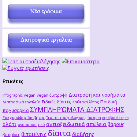
Ετικέτες
Διατροφή και νοσήματα
vegan
vegan διατροφή
infographic
Παιδική
Ειδικές δίαιτες
Διατροφικά εργαλεία
Κοιλιακό λίπος
ΣΥΜΠΛΗΡΏΜΑΤΑ ΔΙΑΤΡΟΦΗΣ
παχυσαρκία
Σακχαρώδης διαβήτης
Τεστ αυτοαξιολόγησης
άσκηση
αερόβια άσκηση
αλάτι
αντιοξειδωτικά
απώλεια βάρους
ανοσοποιητικό
δίαιτα
βιταμίνη c
διαβήτης
βιταμίνες