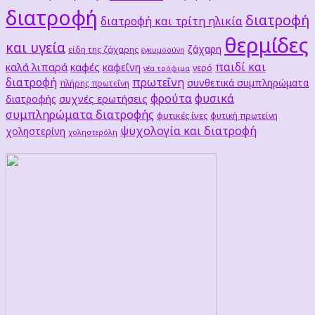
διατροφή
διατροφή
διατροφή και τρίτη ηλικία
θερμίδες
και υγεία
ζάχαρη
είδη της ζάχαρης
εγκυμοσύνη
παιδί και
καλά λιπαρά
καφές
καφεΐνη
νερό
νέα τρόφιμα
διατροφή
πρωτεΐνη
συνθετικά συμπληρώματα
πλήρης πρωτεΐνη
φρούτα
φυσικά
συχνές ερωτήσεις
διατροφής
συμπληρώματα διατροφής
φυτικές ίνες
φυτική πρωτείνη
ψυχολογία και διατροφή
χοληστερίνη
χοληστερόλη