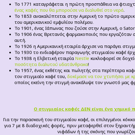
Το 1771 καταγράφεται η πρώτη προσπάθεια να φτιαχτε
ένας καφές που θα μπορούσε να διαλυθεί στο νερό
.
Το 1853 ανακαλύπτεται στην Αμερική το πρώτο αμερικ
του αμερικανικού εμφυλίου πολέμου.
Το 1901, ένας Ιάπωνας που ζούσε στην Αμερική, ο Sato
Το 1906 ένας Βρετανός φαρμακοποιός που εργαζόταν 
αυτή.
Το 1926 η Αμερικανική εταιρία άρχισε να παράγει στιγ
Το 1930 το ενδιαφέρον παραγωγής στιγμιαίου καφέ έρ
Το 1938 η Ελβετική εταιρία
Nestle
κυκλοφορεί σε δοχεί
ποσότητα διαλυτού υδατάνθρακα
!
Το 1957, ένας εκθέτης και πωλητής στα περίπτερα καφ
τον στιγμιαίο καφέ του,
δοκίμασε να τον χτυπήσει με κ
οποίος εκείνη την στιγμή ανακάλυψε τον γνωστό μας φ
Ο στιγμιαίος καφές ΔΕΝ είναι ένα χημικό 
Για την παρασκευή του στιγμιαίου καφέ, οι επιλεγμένοι κόκ
για 7 με 8 διαδοχικές φορές, πριν μεταφερθεί στον ξηραντ
νιφάδων ή της σκόνης που γνωρίζου