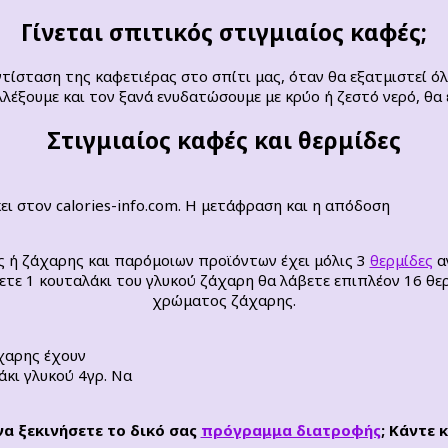
Γίνεται σπιτικός στιγμιαίος καφές;
ίσταση της καφετιέρας στο σπίτι μας, όταν θα εξατμιστεί όλ
λέξουμε και τον ξανά ενυδατώσουμε με κρύο ή ζεστό νερό, θα 
Στιγμιαίος καφές και θερμίδες
ει στον calories-info.com. Η μετάφραση και η απόδοση
 ή ζάχαρης και παρόμοιων προϊόντων έχει μόλις 3
θερμίδες
αν
τε 1 κουταλάκι του γλυκού ζάχαρη θα λάβετε επιπλέον 16 θε
χρώματος ζάχαρης.
άχαρης έχουν
άκι γλυκού 4γρ. Να
να ξεκινήσετε το δικό σας
πρόγραμμα διατροφής
; Κάντε 