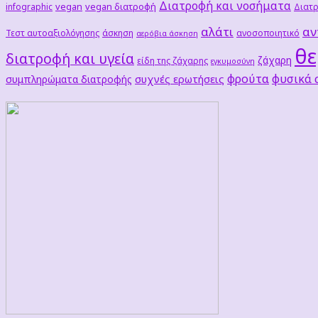
Διατροφή και νοσήματα
vegan
vegan διατροφή
infographic
Διατρ
αλάτι
αν
Τεστ αυτοαξιολόγησης
άσκηση
ανοσοποιητικό
αερόβια άσκηση
θε
διατροφή και υγεία
ζάχαρη
είδη της ζάχαρης
εγκυμοσύνη
φρούτα
φυσικά
συχνές ερωτήσεις
συμπληρώματα διατροφής