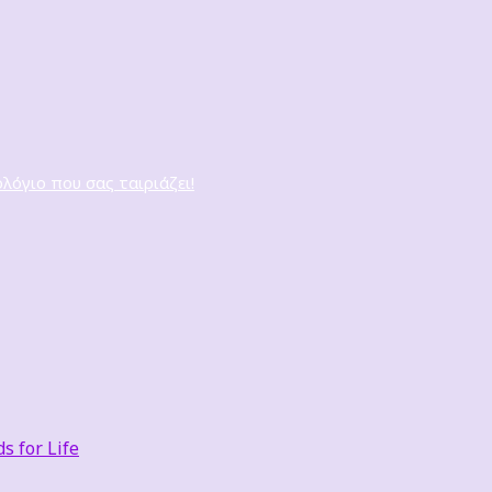
ολόγιο που σας ταιριάζει!
 for Life