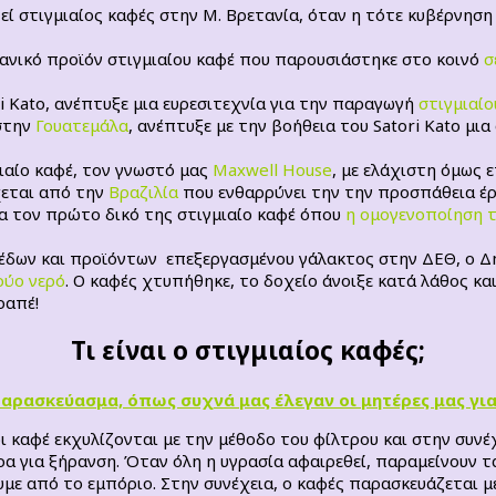
ί στιγμιαίος καφές στην Μ. Βρετανία, όταν η τότε κυβέρνησ
ανικό προϊόν στιγμιαίου καφέ που παρουσιάστηκε στο κοινό
σ
ri Kato, ανέπτυξε μια ευρεσιτεχνία για την παραγωγή
στιγμιαίο
στην
Γουατεμάλα
, ανέπτυξε με την βοήθεια του Satori Kato μ
μιαίο καφέ, τον γνωστό μας
Maxwell House
, με ελάχιστη όμως 
χεται από την
Βραζιλία
που ενθαρρύνει την την προσπάθεια έρ
α τον πρώτο δικό της στιγμιαίο καφέ όπου
η ομογενοποίηση τ
έδων και προϊόντων επεξεργασμένου γάλακτος στην ΔΕΘ, ο Δη
ρύο νερό
. Ο καφές χτυπήθηκε, το δοχείο άνοιξε κατά λάθος κ
ραπέ!
Τι είναι ο στιγμιαίος καφές;
παρασκεύασμα, όπως συχνά μας έλεγαν οι μητέρες μας γι
κοι καφέ εκχυλίζονται με την μέθοδο του φίλτρου και στην συ
ήρα για ξήρανση. Όταν όλη η υγρασία αφαιρεθεί, παραμείνουν 
με από το εμπόριο. Στην συνέχεια, ο καφές παρασκευάζεται με