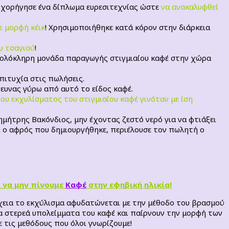
η χορήγησε ένα δίπλωμα ευρεσιτεχνίας ώστε
να ανακαλυφθεί
ε μορφή κέικ
! Χρησιμοποιήθηκε κατά κόρον στην διάρκεια
υ τσαγιού
!
ια ολόκληρη μονάδα παραγωγής στιγμιαίου καφέ στην χώρα
επιτυχία στις πωλήσεις.
ευνας γύρω από αυτό το είδος καφέ.
ου εκχυλίσματος του στιγμιαίου καφέ γινόταν με ίση
μήτρης Βακόνδιος, μην έχοντας ζεστό νερό για να φτιάξει
αι ο αφρός που δημιουργήθηκε, περιέλουσε τον πωλητή ο
α να μην πίνουμε
Καφέ
στην εφηβική ηλικία!
νέχεια το εκχύλισμα αφυδατώνεται με την μέθοδο του βρασμού
τα στερεά υπολείμματα του καφέ και παίρνουν την μορφή των
 τις μεθόδους που όλοι γνωρίζουμε!