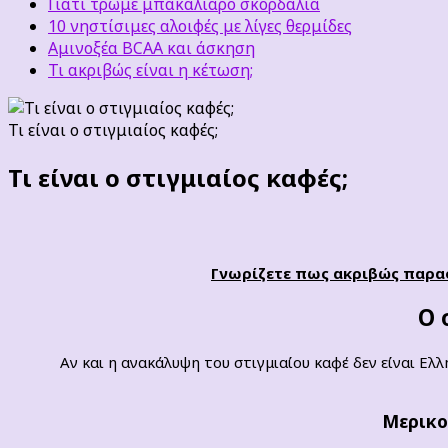
Γιατί τρώμε μπακαλιάρο σκορδαλιά
10 νηστίσιμες αλοιφές με λίγες θερμίδες
Αμινοξέα BCAA και άσκηση
Τι ακριβώς είναι η κέτωση;
Τι είναι ο στιγμιαίος καφές;
Τι είναι ο στιγμιαίος καφές;
Γνωρίζετε πως ακριβώς παρασκ
O 
Αν και η ανακάλυψη του στιγμιαίου καφέ δεν είναι Ε
Μερικο