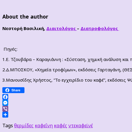
About the author
Νεστορή Βασιλική,
Διαιτολόγος
–
Διατροφολόγος
Πηγές:
1.Ε. Τζουβάρα – Καραγιάννη : «Σύσταση, χημική ανάλυση και
2.Δ.ΜΠΟΣΚΟΥ, «Χημεία τροφίμων», εκδόσεις Γαρταγάνη, (ΘΕ
3.Μανουσίδης Χρήστος, “Το εγχειρίδιο του καφέ”, εκδόσεις Ψ
Share
Facebook
Messenger
Viber
Μοιραστείτε
Tags
θερμίδες
καφεΐνη
καφές
ντεκαφεϊνέ