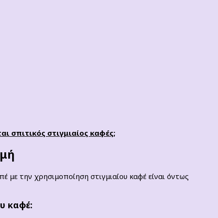
ται σπιτικός στιγμιαίος καφές;
ομή
πέ με την χρησιμοποίηση στιγμιαίου καφέ είναι όντως
υ καφέ: