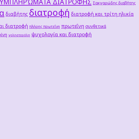
ΣΥΜΠΛΗΡΏΜΑΤΑ ΔΙΑΤΡΟΦΗΣ
Σακχαρώδης διαβήτης
διατροφή
τα
διαβήτης
διατροφή και τρίτη ηλικία
αι διατροφή
πρωτεΐνη
συνθετικά
πλήρης πρωτεΐνη
ψυχολογία και διατροφή
ίνη
χοληστερόλη