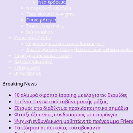
Νέα τρόφιμα
Διατροφικά εργαλεία
Τεστ αυτοαξιολόγησης
Επικαιρότητα
Συχνές ερωτήσεις
Infographics
Υπηρεσίες Online
Vegan-vegetarian πλάνο διατροφής!
Δίαιτα για νηστεία: σχεδιάστε το νηστίσιμο διαιτ
Παροχή υπηρεσιών – τιμές
Κλείστε ραντεβού
Επικοινωνία
Infographics
Breaking News
10 αλμυρά σιρόπια topping με ελάχιστες θερμίδες
Τι είναι το γενετικό ταβάνι μυϊκής μάζας;
Εθισμός στο διαδίκτυο: προειδοποιητικά σημάδια
Φτιάξε έξυπνους συνδυασμούς με σπαράγγια
Ψυχική ενδυνάμωση μαθητών: το πρόγραμμα Friends
Τα είδη και οι ποικιλίες του αβοκάντο