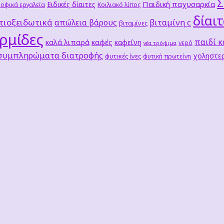
Παιδική παχυσαρκία
Ειδικές δίαιτες
οφικά εργαλεία
Κοιλιακό λίπος
δίαι
τιοξειδωτικά
βιταμίνη c
απώλεια βάρους
βιταμίνες
ρμίδες
παιδί κ
καλά λιπαρά
καφές
καφεΐνη
νερό
νέα τρόφιμα
 συμπληρώματα διατροφής
χοληστερ
φυτικές ίνες
φυτική πρωτείνη