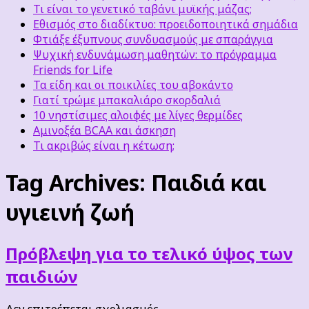
Τι είναι το γενετικό ταβάνι μυϊκής μάζας;
Εθισμός στο διαδίκτυο: προειδοποιητικά σημάδια
Φτιάξε έξυπνους συνδυασμούς με σπαράγγια
Ψυχική ενδυνάμωση μαθητών: το πρόγραμμα
Friends for Life
Τα είδη και οι ποικιλίες του αβοκάντο
Γιατί τρώμε μπακαλιάρο σκορδαλιά
10 νηστίσιμες αλοιφές με λίγες θερμίδες
Αμινοξέα BCAA και άσκηση
Τι ακριβώς είναι η κέτωση;
Tag Archives:
Παιδιά και
υγιεινή ζωή
Πρόβλεψη για το τελικό ύψος των
παιδιών
στο
Δεν επιτρέπεται σχολιασμός