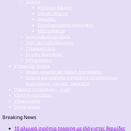
Δίαιτα
Απώλεια βάρους
Ειδικές δίαιτες
Θερμίδες
Συμπληρώματα διατροφής
Νέα τρόφιμα
Διατροφικά εργαλεία
Τεστ αυτοαξιολόγησης
Επικαιρότητα
Συχνές ερωτήσεις
Infographics
Υπηρεσίες Online
Vegan-vegetarian πλάνο διατροφής!
Δίαιτα για νηστεία: σχεδιάστε το νηστίσιμο
διαιτολόγιο που σας ταιριάζει!
Παροχή υπηρεσιών – τιμές
Κλείστε ραντεβού
Επικοινωνία
Infographics
Breaking News
10 αλμυρά σιρόπια topping με ελάχιστες θερμίδες