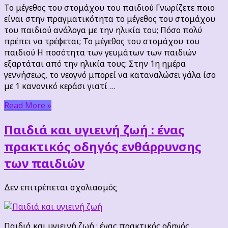
του
Το μέγεθος του στομάχου του παιδιού Γνωρίζετε ποιο
στομάχου
είναι στην πραγματικότητα το μέγεθος του στομάχου
του
του παιδιού ανάλογα με την ηλικία του; Πόσο πολύ
παιδιού
πρέπει να τρέφεται; Το μέγεθος του στομάχου του
παιδιού Η ποσότητα των γευμάτων των παιδιών
εξαρτάται από την ηλικία τους: Στην 1η ημέρα
γεννήσεως, το νεογνό μπορεί να καταναλώσει γάλα ίσο
με 1 κανονικό κεράσι γιατί …
Read More »
Παιδιά και υγιεινή ζωή : ένας
πρακτικός οδηγός ενθάρρυνσης
των παιδιών
στο
Δεν επιτρέπεται σχολιασμός
Παιδιά
και
υγιεινή
Παιδιά και υγιεινή ζωή : ένας πρακτικός οδηγός