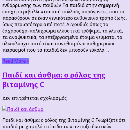
ζωή
ενθάρρυνσης των παιδιών Τα παιδιά στην σημερινή
:
εποχή περιβάλλονται από πολλούς παράγοντες που τα
ένας
παρασύρουν σε έναν γενικότερο ανθυγιεινό τρόπο ζωής,
πρακτικός
ίσως περισσότερο από ποτέ. Λιχουδιές όπως τα
οδηγός
ζαχαρούχα-πολύχρωμα ελκυστικά τρόφιμα, τα γλυκά,
ενθάρρυνσης
τα αναψυκτικά, τα επεξεργασμένα έτοιμα γεύματα, τα
των
αλκοολούχα ποτά είναι συνηθισμένοι καθημερινοί
παιδιών
πειρασμοί που τα παιδιά δεν μπορούν εύκολα …
Read More »
Παιδί και άσθμα: ο ρόλος της
βιταμίνης C
στο
Δεν επιτρέπεται σχολιασμός
Παιδί
και
άσθμα:
Παιδί και άσθμα: ο ρόλος της βιταμίνης C Γνωρίζετε ότι
ο
παιδιά με χαμηλά επίπεδα των αντιοξειδωτικών
ρόλος