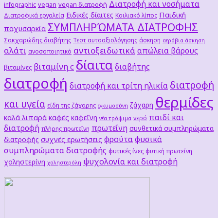
Διατροφή και νοσήματα
vegan
vegan διατροφή
infographic
Παιδική
Ειδικές δίαιτες
Διατροφικά εργαλεία
Κοιλιακό λίπος
ΣΥΜΠΛΗΡΏΜΑΤΑ ΔΙΑΤΡΟΦΗΣ
παχυσαρκία
Σακχαρώδης διαβήτης
Τεστ αυτοαξιολόγησης
άσκηση
αερόβια άσκηση
αλάτι
αντιοξειδωτικά
απώλεια βάρους
ανοσοποιητικό
δίαιτα
βιταμίνη c
διαβήτης
βιταμίνες
διατροφή
διατροφή
διατροφή και τρίτη ηλικία
θερμίδες
και υγεία
ζάχαρη
είδη της ζάχαρης
εγκυμοσύνη
παιδί και
καλά λιπαρά
καφές
καφεΐνη
νερό
νέα τρόφιμα
διατροφή
πρωτεΐνη
συνθετικά συμπληρώματα
πλήρης πρωτεΐνη
φρούτα
φυσικά
συχνές ερωτήσεις
διατροφής
συμπληρώματα διατροφής
φυτικές ίνες
φυτική πρωτείνη
ψυχολογία και διατροφή
χοληστερίνη
χοληστερόλη