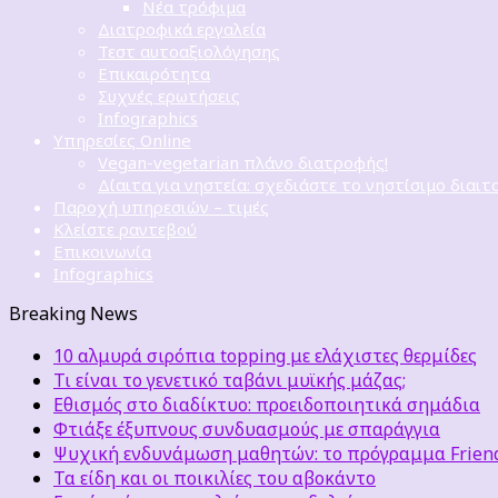
Νέα τρόφιμα
Διατροφικά εργαλεία
Τεστ αυτοαξιολόγησης
Επικαιρότητα
Συχνές ερωτήσεις
Infographics
Υπηρεσίες Online
Vegan-vegetarian πλάνο διατροφής!
Δίαιτα για νηστεία: σχεδιάστε το νηστίσιμο διαιτ
Παροχή υπηρεσιών – τιμές
Κλείστε ραντεβού
Επικοινωνία
Infographics
Breaking News
10 αλμυρά σιρόπια topping με ελάχιστες θερμίδες
Τι είναι το γενετικό ταβάνι μυϊκής μάζας;
Εθισμός στο διαδίκτυο: προειδοποιητικά σημάδια
Φτιάξε έξυπνους συνδυασμούς με σπαράγγια
Ψυχική ενδυνάμωση μαθητών: το πρόγραμμα Friends
Τα είδη και οι ποικιλίες του αβοκάντο