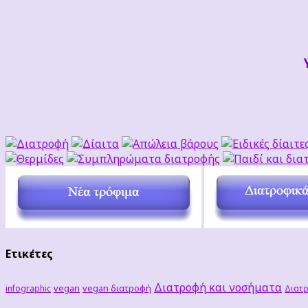
Ετικέτες
Διατροφή και νοσήματα
vegan
vegan διατροφή
infographic
Διατρ