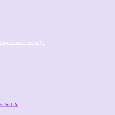
ολόγιο που σας ταιριάζει!
 for Life