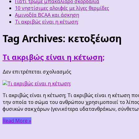
Γιατί τρώμε μπακαλιάρο σκορδαλιά
10 νηστίσιμες αλοιφές με λίγες θερμίδες
Αμινοξέα BCAA και άσκηση
Τι ακριβώς είναι η κέτωση;
Tag Archives:
κετοξέωση
Τι ακριβώς είναι η κέτωση;
στο
Δεν επιτρέπεται σχολιασμός
Τι
ακριβώς
είναι
Τι ακριβώς είναι η κέτωση; Τι ακριβώς είναι η κέτωση π
η
την οποία το σώμα του ανθρώπου χρησιμοποιεί το λίπος 
κέτωση;
φυσικών σακχάρων (γενικότερα υδατανθράκων, σύνθετω
Read More »