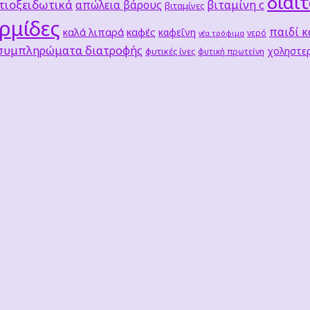
δίαι
τιοξειδωτικά
βιταμίνη c
απώλεια βάρους
βιταμίνες
ρμίδες
παιδί κ
καλά λιπαρά
καφές
καφεΐνη
νερό
νέα τρόφιμα
 συμπληρώματα διατροφής
χοληστερ
φυτικές ίνες
φυτική πρωτείνη