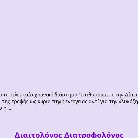
ου το τελευταίο χρονικό διάστημα “επιθυμούμε” στην Δίαι
της τροφής ως κύρια πηγή ενέργειας αντί για την γλυκόζ
ν ή …
Διαιτoλόγος Διατροφολόγος