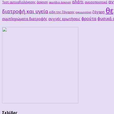
αλάτι
αν
Τεστ αυτοαξιολόγησης
άσκηση
ανοσοποιητικό
αερόβια άσκηση
θε
διατροφή και υγεία
ζάχαρη
είδη της ζάχαρης
εγκυμοσύνη
φρούτα
φυσικά
συχνές ερωτήσεις
συμπληρώματα διατροφής
Σελίδες