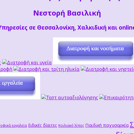
Νεστορή Βασιλική
Υπηρεσίες σε Θεσσαλονίκη, Χαλκιδική και onlin
Παιδική παχυσαρκία
Ειδικές δίαιτες
οφικά εργαλεία
Κοιλιακό λίπος