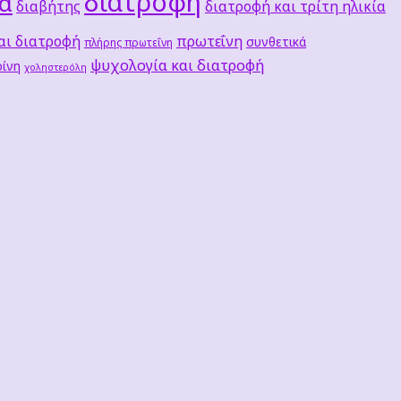
διατροφή
τα
διαβήτης
διατροφή και τρίτη ηλικία
αι διατροφή
πρωτεΐνη
συνθετικά
πλήρης πρωτεΐνη
ψυχολογία και διατροφή
ίνη
χοληστερόλη