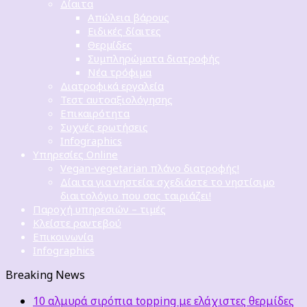
Δίαιτα
Απώλεια βάρους
Ειδικές δίαιτες
Θερμίδες
Συμπληρώματα διατροφής
Νέα τρόφιμα
Διατροφικά εργαλεία
Τεστ αυτοαξιολόγησης
Επικαιρότητα
Συχνές ερωτήσεις
Infographics
Υπηρεσίες Online
Vegan-vegetarian πλάνο διατροφής!
Δίαιτα για νηστεία: σχεδιάστε το νηστίσιμο
διαιτολόγιο που σας ταιριάζει!
Παροχή υπηρεσιών – τιμές
Κλείστε ραντεβού
Επικοινωνία
Infographics
Breaking News
10 αλμυρά σιρόπια topping με ελάχιστες θερμίδες