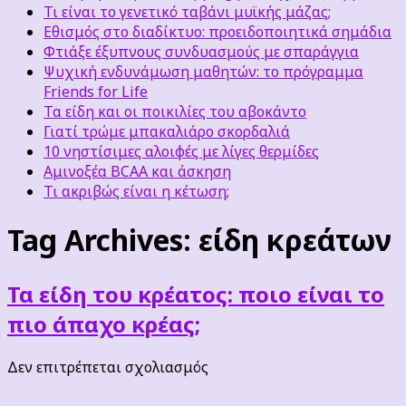
Τι είναι το γενετικό ταβάνι μυϊκής μάζας;
Εθισμός στο διαδίκτυο: προειδοποιητικά σημάδια
Φτιάξε έξυπνους συνδυασμούς με σπαράγγια
Ψυχική ενδυνάμωση μαθητών: το πρόγραμμα
Friends for Life
Τα είδη και οι ποικιλίες του αβοκάντο
Γιατί τρώμε μπακαλιάρο σκορδαλιά
10 νηστίσιμες αλοιφές με λίγες θερμίδες
Αμινοξέα BCAA και άσκηση
Τι ακριβώς είναι η κέτωση;
Tag Archives:
είδη κρεάτων
Τα είδη του κρέατος: ποιο είναι το
πιο άπαχο κρέας;
στο
Δεν επιτρέπεται σχολιασμός
Τα
είδη