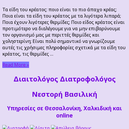
του
Τα είδη του κρέατος: ποιο είναι το πιο άπαχο κρέας;
κρέατος:
Ποια είναι τα είδη του κρέατος με τα λιγότερα λιπαρά;
ποιο
Ποια έχουν λιγότερες θερμίδες; Ποιο είδος κρέατος είναι
είναι
προτιμότερο να διαλέγουμε για να μην επιβαρύνουμε
το
τον οργανισμό μας με περιττές θερμίδες και
πιο
χοληστερίνη; Είναι πολύ σημαντικό να γνωρίζουμε
άπαχο
αυτές τις χρήσιμες πληροφορίες σχετικά με τα είδη του
κρέας;
κρέατος, τις θερμίδες …
Read More »
Διαιτoλόγος Διατροφολόγος
Νεστορή Βασιλική
Υπηρεσίες σε Θεσσαλονίκη, Χαλκιδική και
online