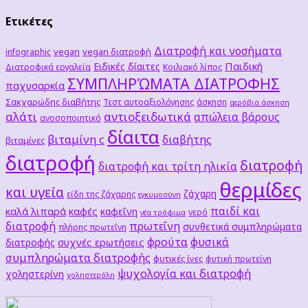
Ετικέτες
Διατροφή και νοσήματα
vegan
vegan διατροφή
infographic
Παιδική
Ειδικές δίαιτες
Διατροφικά εργαλεία
Κοιλιακό λίπος
ΣΥΜΠΛΗΡΏΜΑΤΑ ΔΙΑΤΡΟΦΗΣ
παχυσαρκία
Σακχαρώδης διαβήτης
Τεστ αυτοαξιολόγησης
άσκηση
αερόβια άσκηση
αλάτι
αντιοξειδωτικά
απώλεια βάρους
ανοσοποιητικό
δίαιτα
βιταμίνη c
διαβήτης
βιταμίνες
διατροφή
διατροφή
διατροφή και τρίτη ηλικία
θερμίδες
και υγεία
ζάχαρη
είδη της ζάχαρης
εγκυμοσύνη
παιδί και
καλά λιπαρά
καφές
καφεΐνη
νερό
νέα τρόφιμα
διατροφή
πρωτεΐνη
συνθετικά συμπληρώματα
πλήρης πρωτεΐνη
φρούτα
φυσικά
συχνές ερωτήσεις
διατροφής
συμπληρώματα διατροφής
φυτικές ίνες
φυτική πρωτείνη
ψυχολογία και διατροφή
χοληστερίνη
χοληστερόλη