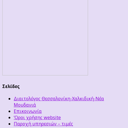
Σελίδες
Διαιτολόγος Θεσσαλονίκη-Χαλκιδική-Νέα
Μουδανιά
Επικοινωνία
‘Οροι χρήσης website
Παροχή υπηρεσιών – τιμές