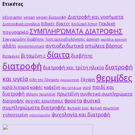
Ετικέτες
Διατροφή και νοσήματα
vegan
vegan διατροφή
infographic
Παιδική
Ειδικές δίαιτες
Διατροφικά εργαλεία
Κοιλιακό λίπος
ΣΥΜΠΛΗΡΏΜΑΤΑ ΔΙΑΤΡΟΦΗΣ
παχυσαρκία
Σακχαρώδης διαβήτης
Τεστ αυτοαξιολόγησης
άσκηση
αερόβια άσκηση
αλάτι
αντιοξειδωτικά
απώλεια βάρους
ανοσοποιητικό
δίαιτα
βιταμίνη c
διαβήτης
βιταμίνες
διατροφή
διατροφή
διατροφή και τρίτη ηλικία
θερμίδες
και υγεία
ζάχαρη
είδη της ζάχαρης
εγκυμοσύνη
παιδί και
καλά λιπαρά
καφές
καφεΐνη
νερό
νέα τρόφιμα
διατροφή
πρωτεΐνη
συνθετικά συμπληρώματα
πλήρης πρωτεΐνη
φρούτα
φυσικά
συχνές ερωτήσεις
διατροφής
συμπληρώματα διατροφής
φυτικές ίνες
φυτική πρωτείνη
ψυχολογία και διατροφή
χοληστερίνη
χοληστερόλη