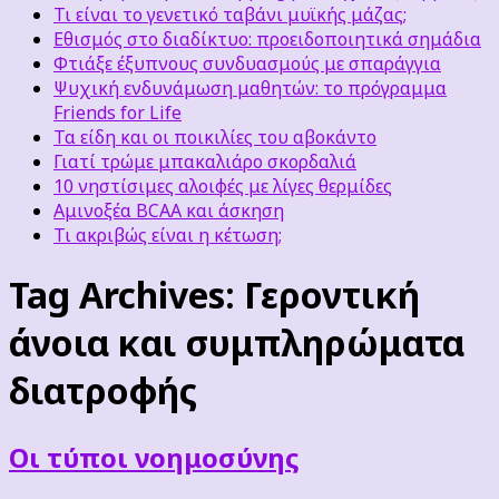
Τι είναι το γενετικό ταβάνι μυϊκής μάζας;
Εθισμός στο διαδίκτυο: προειδοποιητικά σημάδια
Φτιάξε έξυπνους συνδυασμούς με σπαράγγια
Ψυχική ενδυνάμωση μαθητών: το πρόγραμμα
Friends for Life
Τα είδη και οι ποικιλίες του αβοκάντο
Γιατί τρώμε μπακαλιάρο σκορδαλιά
10 νηστίσιμες αλοιφές με λίγες θερμίδες
Αμινοξέα BCAA και άσκηση
Τι ακριβώς είναι η κέτωση;
Tag Archives:
Γεροντική
άνοια και συμπληρώματα
διατροφής
Οι τύποι νοημοσύνης