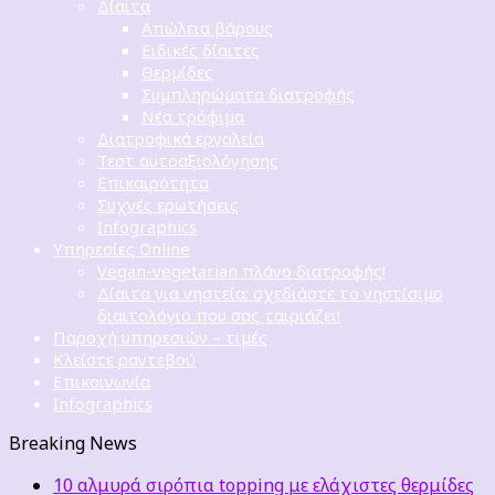
Δίαιτα
Απώλεια βάρους
Ειδικές δίαιτες
Θερμίδες
Συμπληρώματα διατροφής
Νέα τρόφιμα
Διατροφικά εργαλεία
Τεστ αυτοαξιολόγησης
Επικαιρότητα
Συχνές ερωτήσεις
Infographics
Υπηρεσίες Online
Vegan-vegetarian πλάνο διατροφής!
Δίαιτα για νηστεία: σχεδιάστε το νηστίσιμο
διαιτολόγιο που σας ταιριάζει!
Παροχή υπηρεσιών – τιμές
Κλείστε ραντεβού
Επικοινωνία
Infographics
Breaking News
10 αλμυρά σιρόπια topping με ελάχιστες θερμίδες