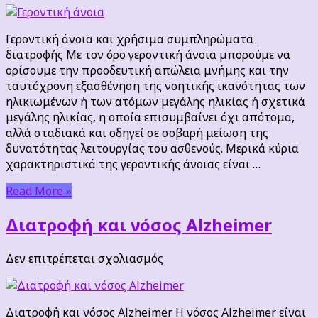
Γεροντική
άνοια
και
Γεροντική άνοια και χρήσιμα συμπληρώματα
χρήσιμα
διατροφής Με τον όρο γεροντική άνοια μπορούμε να
συμπληρώματα
ορίσουμε την προοδευτική απώλεια μνήμης και την
διατροφής
ταυτόχρονη εξασθένηση της νοητικής ικανότητας των
ηλικιωμένων ή των ατόμων μεγάλης ηλικίας ή σχετικά
μεγάλης ηλικίας, η οποία επισυμβαίνει όχι απότομα,
αλλά σταδιακά και οδηγεί σε σοβαρή μείωση της
δυνατότητας λειτουργίας του ασθενούς. Μερικά κύρια
χαρακτηριστικά της γεροντικής άνοιας είναι …
Read More »
Διατροφή και νόσος Alzheimer
στο
Δεν επιτρέπεται σχολιασμός
Διατροφή
και
νόσος
Διατροφή και νόσος Alzheimer Η νόσος Alzheimer είναι