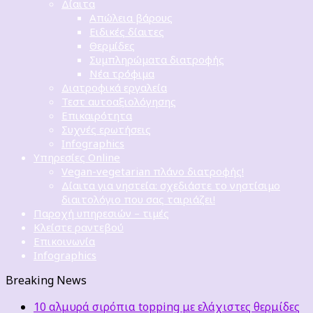
Δίαιτα
Απώλεια βάρους
Ειδικές δίαιτες
Θερμίδες
Συμπληρώματα διατροφής
Νέα τρόφιμα
Διατροφικά εργαλεία
Τεστ αυτοαξιολόγησης
Επικαιρότητα
Συχνές ερωτήσεις
Infographics
Υπηρεσίες Online
Vegan-vegetarian πλάνο διατροφής!
Δίαιτα για νηστεία: σχεδιάστε το νηστίσιμο
διαιτολόγιο που σας ταιριάζει!
Παροχή υπηρεσιών – τιμές
Κλείστε ραντεβού
Επικοινωνία
Infographics
Breaking News
10 αλμυρά σιρόπια topping με ελάχιστες θερμίδες