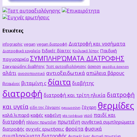
Ετικέτες
Διατροφή και νοσήματα
vegan
vegan διατροφή
infographic
Παιδική
Ειδικές δίαιτες
Διατροφικά εργαλεία
Κοιλιακό λίπος
ΣΥΜΠΛΗΡΏΜΑΤΑ ΔΙΑΤΡΟΦΗΣ
παχυσαρκία
Σακχαρώδης διαβήτης
Τεστ αυτοαξιολόγησης
άσκηση
αερόβια άσκηση
αλάτι
αντιοξειδωτικά
απώλεια βάρους
ανοσοποιητικό
δίαιτα
βιταμίνη c
διαβήτης
βιταμίνες
διατροφή
διατροφή
διατροφή και τρίτη ηλικία
θερμίδες
και υγεία
ζάχαρη
είδη της ζάχαρης
εγκυμοσύνη
παιδί και
καλά λιπαρά
καφές
καφεΐνη
νερό
νέα τρόφιμα
διατροφή
πρωτεΐνη
συνθετικά συμπληρώματα
πλήρης πρωτεΐνη
φρούτα
φυσικά
συχνές ερωτήσεις
διατροφής
συμπληρώματα διατροφής
φυτικές ίνες
φυτική πρωτείνη