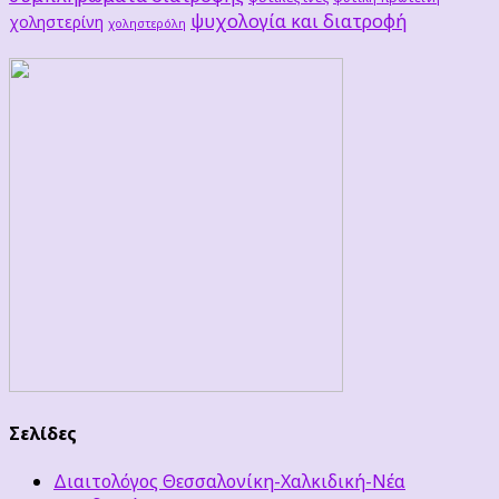
ψυχολογία και διατροφή
χοληστερίνη
χοληστερόλη
Σελίδες
Διαιτολόγος Θεσσαλονίκη-Χαλκιδική-Νέα