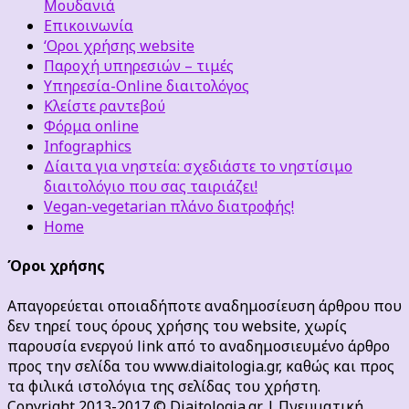
Μουδανιά
Επικοινωνία
‘Οροι χρήσης website
Παροχή υπηρεσιών – τιμές
Υπηρεσία-Online διαιτολόγος
Κλείστε ραντεβού
Φόρμα online
Infographics
Δίαιτα για νηστεία: σχεδιάστε το νηστίσιμο
διαιτολόγιο που σας ταιριάζει!
Vegan-vegetarian πλάνο διατροφής!
Home
Όροι χρήσης
Απαγορεύεται οποιαδήποτε αναδημοσίευση άρθρου που
δεν τηρεί τους όρους χρήσης του website, χωρίς
παρουσία ενεργού link από το αναδημοσιευμένο άρθρο
προς την σελίδα του www.diaitologia.gr, καθώς και προς
τα φιλικά ιστολόγια της σελίδας του χρήστη.
Copyright 2013-2017 © Diaitologia.gr | Πνευματική