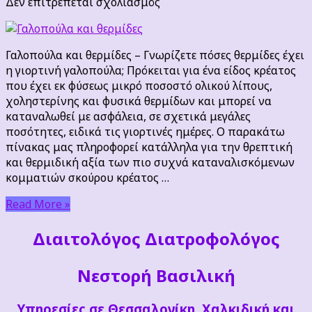
στο
Δεν επιτρέπεται σχολιασμός
Γαλοπούλα
και
θερμίδες
Γαλοπούλα και θερμίδες – Γνωρίζετε πόσες θερμίδες έχει
–
η γιορτινή γαλοπούλα; Πρόκειται για ένα είδος κρέατος
Γνωρίζετε
που έχει εκ φύσεως μικρό ποσοστό ολικού λίπους,
πόσες
χοληστερίνης και φυσικά θερμίδων και μπορεί να
θερμίδες
καταναλωθεί με ασφάλεια, σε σχετικά μεγάλες
έχει
ποσότητες, ειδικά τις γιορτινές ημέρες. Ο παρακάτω
η
πίνακας μας πληροφορεί κατάλληλα για την θρεπτική
γιορτινή
και θερμιδική αξία των πιο συχνά καταναλισκόμενων
γαλοπούλα;
κομματιών σκούρου κρέατος …
Read More »
Διαιτoλόγος Διατροφολόγος
Νεστορή Βασιλική
Υπηρεσίες σε Θεσσαλονίκη, Χαλκιδική και