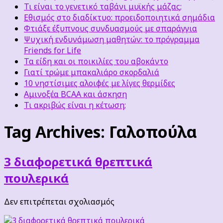
Τι είναι το γενετικό ταβάνι μυϊκής μάζας;
Εθισμός στο διαδίκτυο: προειδοποιητικά σημάδια
Φτιάξε έξυπνους συνδυασμούς με σπαράγγια
Ψυχική ενδυνάμωση μαθητών: το πρόγραμμα
Friends for Life
Τα είδη και οι ποικιλίες του αβοκάντο
Γιατί τρώμε μπακαλιάρο σκορδαλιά
10 νηστίσιμες αλοιφές με λίγες θερμίδες
Αμινοξέα BCAA και άσκηση
Τι ακριβώς είναι η κέτωση;
Tag Archives:
Γαλοπούλα
3 διαφορετικά θρεπτικά
πουλερικά
στο
Δεν επιτρέπεται σχολιασμός
3
διαφορετικά