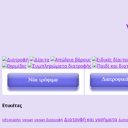
Ετικέτες
Διατροφή και νοσήματα
vegan
vegan διατροφή
infographic
Διατρ