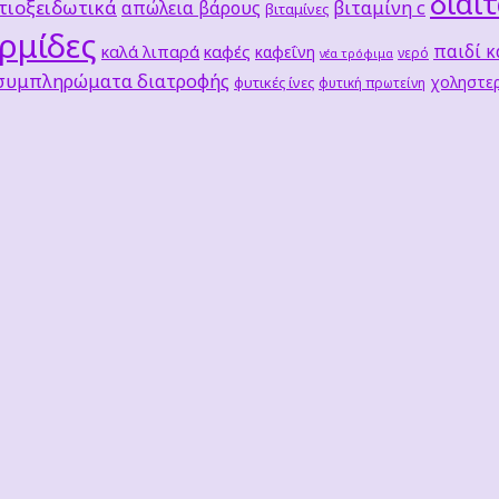
δίαι
τιοξειδωτικά
βιταμίνη c
απώλεια βάρους
βιταμίνες
ρμίδες
παιδί κ
καλά λιπαρά
καφές
καφεΐνη
νερό
νέα τρόφιμα
 συμπληρώματα διατροφής
χοληστερ
φυτικές ίνες
φυτική πρωτείνη