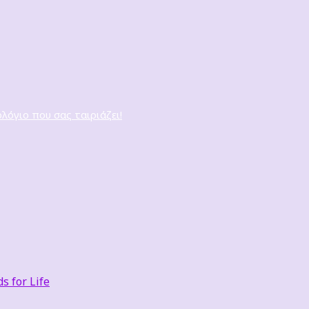
ολόγιο που σας ταιριάζει!
 for Life