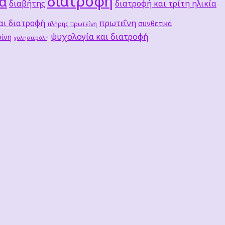
διατροφή
τα
διαβήτης
διατροφή και τρίτη ηλικία
αι διατροφή
πρωτεΐνη
συνθετικά
πλήρης πρωτεΐνη
ψυχολογία και διατροφή
ίνη
χοληστερόλη