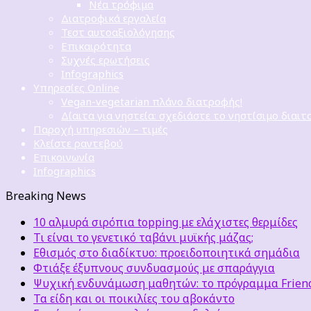
Νέα τρόφιμα
Διατροφικά εργαλεία
Τεστ αυτοαξιολόγησης
Επικαιρότητα
Συχνές ερωτήσεις
Infographics
Υπηρεσίες Online
Vegan-vegetarian πλάνο διατροφής!
Δίαιτα για νηστεία: σχεδιάστε το νηστίσιμο διαιτ
Παροχή υπηρεσιών – τιμές
Κλείστε ραντεβού
Επικοινωνία
Infographics
Breaking News
10 αλμυρά σιρόπια topping με ελάχιστες θερμίδες
Τι είναι το γενετικό ταβάνι μυϊκής μάζας;
Εθισμός στο διαδίκτυο: προειδοποιητικά σημάδια
Φτιάξε έξυπνους συνδυασμούς με σπαράγγια
Ψυχική ενδυνάμωση μαθητών: το πρόγραμμα Friends
Τα είδη και οι ποικιλίες του αβοκάντο