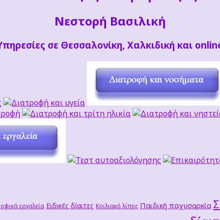
Νεστορή Βασιλική
Υπηρεσίες σε Θεσσαλονίκη, Χαλκιδική και onlin
Παιδική παχυσαρκία
Ειδικές δίαιτες
οφικά εργαλεία
Κοιλιακό λίπος