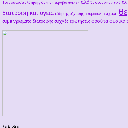
αλάτι
αν
Τεστ αυτοαξιολόγησης
άσκηση
ανοσοποιητικό
αερόβια άσκηση
θε
διατροφή και υγεία
ζάχαρη
είδη της ζάχαρης
εγκυμοσύνη
φρούτα
φυσικά
συχνές ερωτήσεις
συμπληρώματα διατροφής
Σελίδες