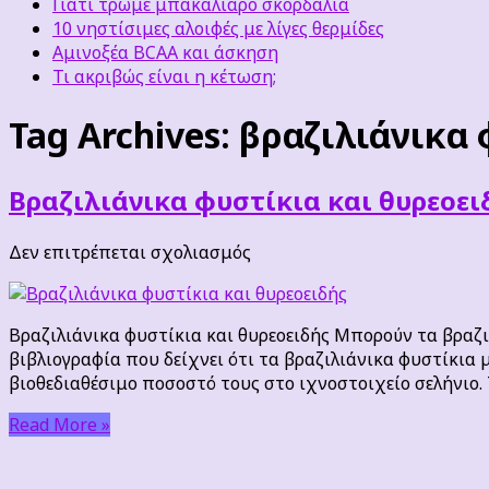
Γιατί τρώμε μπακαλιάρο σκορδαλιά
10 νηστίσιμες αλοιφές με λίγες θερμίδες
Αμινοξέα BCAA και άσκηση
Τι ακριβώς είναι η κέτωση;
Tag Archives:
βραζιλιάνικα 
Βραζιλιάνικα φυστίκια και θυρεοει
στο
Δεν επιτρέπεται σχολιασμός
Βραζιλιάνικα
φυστίκια
και
Βραζιλιάνικα φυστίκια και θυρεοειδής Μπορούν τα βραζι
θυρεοειδής
βιβλιογραφία που δείχνει ότι τα βραζιλιάνικα φυστίκια
βιοθεδιαθέσιμο ποσοστό τους στο ιχνοστοιχείο σελήνιο. Τι
Read More »