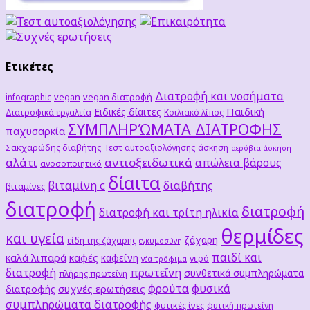
Ετικέτες
Διατροφή και νοσήματα
vegan
vegan διατροφή
infographic
Παιδική
Ειδικές δίαιτες
Διατροφικά εργαλεία
Κοιλιακό λίπος
ΣΥΜΠΛΗΡΏΜΑΤΑ ΔΙΑΤΡΟΦΗΣ
παχυσαρκία
Σακχαρώδης διαβήτης
Τεστ αυτοαξιολόγησης
άσκηση
αερόβια άσκηση
αλάτι
αντιοξειδωτικά
απώλεια βάρους
ανοσοποιητικό
δίαιτα
βιταμίνη c
διαβήτης
βιταμίνες
διατροφή
διατροφή
διατροφή και τρίτη ηλικία
θερμίδες
και υγεία
ζάχαρη
είδη της ζάχαρης
εγκυμοσύνη
παιδί και
καλά λιπαρά
καφές
καφεΐνη
νερό
νέα τρόφιμα
διατροφή
πρωτεΐνη
συνθετικά συμπληρώματα
πλήρης πρωτεΐνη
φρούτα
φυσικά
συχνές ερωτήσεις
διατροφής
συμπληρώματα διατροφής
φυτικές ίνες
φυτική πρωτείνη