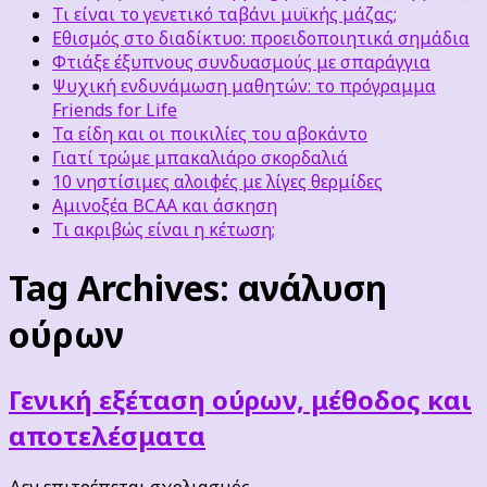
Τι είναι το γενετικό ταβάνι μυϊκής μάζας;
Εθισμός στο διαδίκτυο: προειδοποιητικά σημάδια
Φτιάξε έξυπνους συνδυασμούς με σπαράγγια
Ψυχική ενδυνάμωση μαθητών: το πρόγραμμα
Friends for Life
Τα είδη και οι ποικιλίες του αβοκάντο
Γιατί τρώμε μπακαλιάρο σκορδαλιά
10 νηστίσιμες αλοιφές με λίγες θερμίδες
Αμινοξέα BCAA και άσκηση
Τι ακριβώς είναι η κέτωση;
Tag Archives:
ανάλυση
ούρων
Γενική εξέταση ούρων, μέθοδος και
αποτελέσματα
στο
Δεν επιτρέπεται σχολιασμός