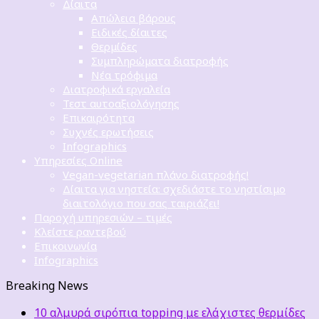
Δίαιτα
Απώλεια βάρους
Ειδικές δίαιτες
Θερμίδες
Συμπληρώματα διατροφής
Νέα τρόφιμα
Διατροφικά εργαλεία
Τεστ αυτοαξιολόγησης
Επικαιρότητα
Συχνές ερωτήσεις
Infographics
Υπηρεσίες Online
Vegan-vegetarian πλάνο διατροφής!
Δίαιτα για νηστεία: σχεδιάστε το νηστίσιμο
διαιτολόγιο που σας ταιριάζει!
Παροχή υπηρεσιών – τιμές
Κλείστε ραντεβού
Επικοινωνία
Infographics
Breaking News
10 αλμυρά σιρόπια topping με ελάχιστες θερμίδες