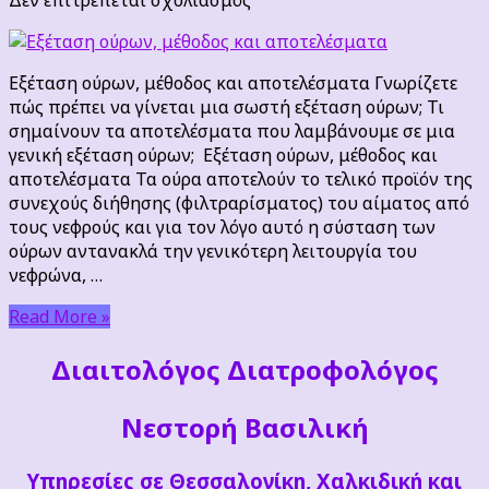
Γενική
εξέταση
ούρων,
Εξέταση ούρων, μέθοδος και αποτελέσματα Γνωρίζετε
μέθοδος
πώς πρέπει να γίνεται μια σωστή εξέταση ούρων; Τι
και
σημαίνουν τα αποτελέσματα που λαμβάνουμε σε μια
αποτελέσματα
γενική εξέταση ούρων; Εξέταση ούρων, μέθοδος και
αποτελέσματα Τα ούρα αποτελούν το τελικό προϊόν της
συνεχούς διήθησης (φιλτραρίσματος) του αίματος από
τους νεφρούς και για τον λόγο αυτό η σύσταση των
ούρων αντανακλά την γενικότερη λειτουργία του
νεφρώνα, …
Read More »
Διαιτoλόγος Διατροφολόγος
Νεστορή Βασιλική
Υπηρεσίες σε Θεσσαλονίκη, Χαλκιδική και