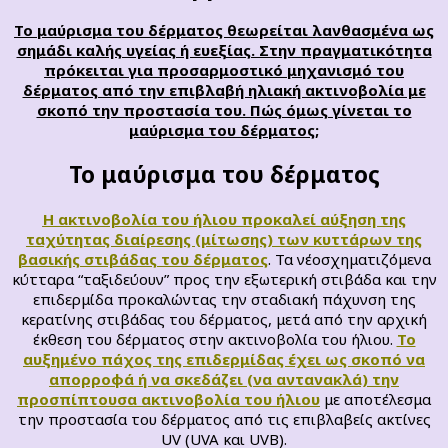
Το μαύρισμα του δέρματος θεωρείται λανθασμένα ως
σημάδι καλής υγείας ή ευεξίας. Στην πραγματικότητα
πρόκειται για προσαρμοστικό μηχανισμό του
δέρματος από την επιβλαβή ηλιακή ακτινοβολία με
σκοπό την προστασία του. Πώς όμως γίνεται το
μαύρισμα του δέρματος;
Το μαύρισμα του δέρματος
Η ακτινοβολία του ήλιου προκαλεί αύξηση της
ταχύτητας διαίρεσης (μίτωσης) των κυττάρων της
βασικής στιβάδας του δέρματος
. Τα νέοσχηματιζόμενα
κύτταρα “ταξιδεύουν” προς την εξωτερική στιβάδα και την
επιδερμίδα προκαλώντας την σταδιακή πάχυνση της
κερατίνης στιβάδας του δέρματος, μετά από την αρχική
έκθεση του δέρματος στην ακτινοβολία του ήλιου.
Το
αυξημένο πάχος της επιδερμίδας έχει ως σκοπό να
απορροφά ή να σκεδάζει (να αντανακλά) την
προσπίπτουσα ακτινοβολία του ήλιου
με αποτέλεσμα
την προστασία του δέρματος από τις επιβλαβείς ακτίνες
UV (UVA και UVB).