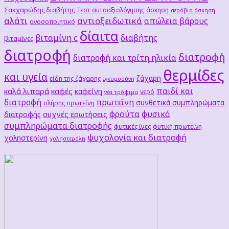
Σακχαρώδης διαβήτης
Τεστ αυτοαξιολόγησης
άσκηση
αερόβια άσκηση
αλάτι
αντιοξειδωτικά
απώλεια βάρους
ανοσοποιητικό
δίαιτα
βιταμίνη c
διαβήτης
βιταμίνες
διατροφή
διατροφή
διατροφή και τρίτη ηλικία
θερμίδες
και υγεία
ζάχαρη
είδη της ζάχαρης
εγκυμοσύνη
παιδί και
καλά λιπαρά
καφές
καφεΐνη
νερό
νέα τρόφιμα
διατροφή
πρωτεΐνη
συνθετικά συμπληρώματα
πλήρης πρωτεΐνη
φρούτα
φυσικά
συχνές ερωτήσεις
διατροφής
συμπληρώματα διατροφής
φυτικές ίνες
φυτική πρωτείνη
ψυχολογία και διατροφή
χοληστερίνη
χοληστερόλη