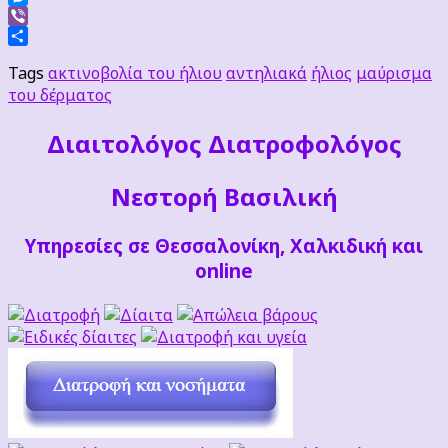
Messenger
Viber
Μοιραστείτε
Tags
ακτινοβολία του ήλιου
αντηλιακά
ήλιος
μαύρισμα
του δέρματος
Διαιτoλόγος Διατροφολόγος
Νεστορή Βασιλική
Υπηρεσίες σε Θεσσαλονίκη, Χαλκιδική και
online