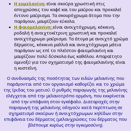
Η ευμελανίνη:
είναι σκούρα χρωστική στις
αποχρώσεις του καφέ και του μαύρου και προκαλεί
έντονο μαύρισμα. Τα σκουρόχρωμα άτομα που την
παράγουν, μαυρίζουν εύκολα.
Η φαιομελανίνη:
είναι ανοιχτόχρωμη, κόκκινη,
ροδαλή ή ανοιχτοκίτρινη χρωστική και προκαλεί
ανοιχτόχρωμο μαύρισμα. Τα άτομα με ανοιχτό χρώμα
δέρματος, κόκκινα μαλλιά και ανοιχτόχρωμα μάτια
παράγουν ως επί το πλείστον φαιομελανίνη και
μαυρίζουν πολύ δύσκολα έως καθόλου. Απαραίτητο
αμινοξύ για τον σχηματισμό της φαιομελανίνης είναι
η κυστεΐνη.
Ο συνδυασμός της ποσότητας των ειδών μελανίνης που
παράγονται από τον οργανισμό καθορίζει και το χρώμα
της ίριδας του ματιού. Ο ρυθμός παραγωγής της μελανίνης
ελέγχεται από την μελανοτρόπο ορμόνη, που εκκρίνεται
από την υπόφυση στον εγκέφαλο. Διαταραχές στην
παραγωγή της μελανίνης οδηγούν κατά περίπτωση σε
σχηματισμό σκούρων ή ανοιχτόχρωμων κηλίδων στην
επιφάνεια του δέρματος (μελανχρώσεις του δέρματος που
βλέπουμε κυρίως στην εγκυμοσύνη).