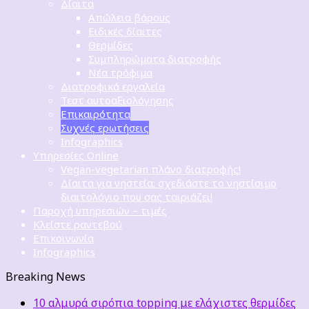
Δίαιτα
Απώλεια βάρους
Ειδικές δίαιτες
Θερμίδες
Συμπληρώματα διατροφής
Νέα τρόφιμα
Διατροφικά εργαλεία
Τεστ αυτοαξιολόγησης
Επικαιρότητα
Συχνές ερωτήσεις
Infographics
Υπηρεσίες Online
Vegan-vegetarian πλάνο διατροφής!
Δίαιτα για νηστεία: σχεδιάστε το νηστίσιμο
διαιτολόγιο που σας ταιριάζει!
Παροχή υπηρεσιών – τιμές
Κλείστε ραντεβού
Επικοινωνία
Infographics
Breaking News
10 αλμυρά σιρόπια topping με ελάχιστες θερμίδες