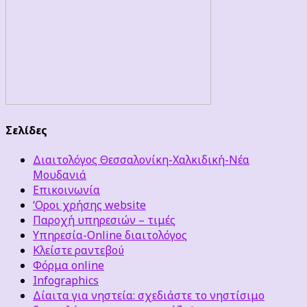
Σελίδες
Διαιτολόγος Θεσσαλονίκη-Χαλκιδική-Νέα
Μουδανιά
Επικοινωνία
‘Οροι χρήσης website
Παροχή υπηρεσιών – τιμές
Υπηρεσία-Online διαιτολόγος
Κλείστε ραντεβού
Φόρμα online
Infographics
Δίαιτα για νηστεία: σχεδιάστε το νηστίσιμο