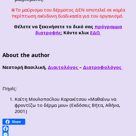
⊗Το μαύρισμα του δέρματος ΔΕΝ αποτελεί σε καμία
περίπτωση ακίνδυνη διαδικασία για τον οργανισμό.
Θέλετε να ξεκινήσετε το δικό σας
πρόγραμμα
διατροφής
; Κάντε κλικ
ΕΔΩ
About the author
Νεστορή Βασιλική,
Διαιτολόγος
–
Διατροφολόγος
Πηγές:
Καίτη Μουλοπούλου Καρακίτσου «Μαθαίνω να
φροντίζω το δέρμα μου» (Εκδόσεις Βήτα, Αθήνα,
2001)
Share
Facebook