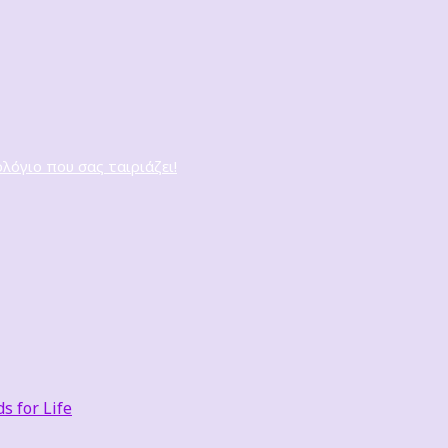
ολόγιο που σας ταιριάζει!
 for Life