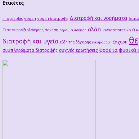
Ετικέτες
Διατροφή και νοσήματα
vegan
vegan διατροφή
infographic
Διατρ
αλάτι
αν
Τεστ αυτοαξιολόγησης
άσκηση
ανοσοποιητικό
αερόβια άσκηση
θε
διατροφή και υγεία
ζάχαρη
είδη της ζάχαρης
εγκυμοσύνη
φρούτα
φυσικά
συχνές ερωτήσεις
συμπληρώματα διατροφής