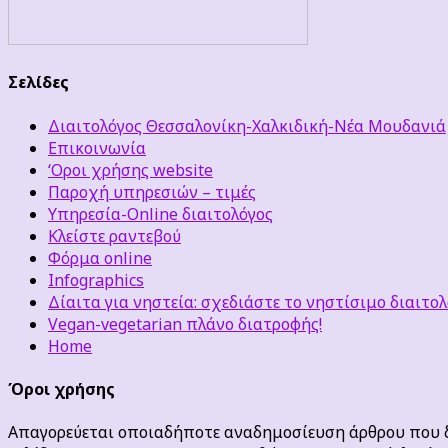
Σελίδες
Διαιτολόγος Θεσσαλονίκη-Χαλκιδική-Νέα Μουδανιά
Επικοινωνία
‘Οροι χρήσης website
Παροχή υπηρεσιών – τιμές
Υπηρεσία-Online διαιτολόγος
Κλείστε ραντεβού
Φόρμα online
Infographics
Δίαιτα για νηστεία: σχεδιάστε το νηστίσιμο διαιτολ
Vegan-vegetarian πλάνο διατροφής!
Home
Όροι χρήσης
Απαγορεύεται οποιαδήποτε αναδημοσίευση άρθρου που δε