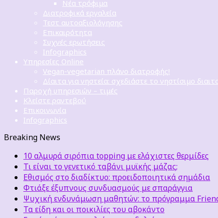
Νέα τρόφιμα
Διατροφικά εργαλεία
Τεστ αυτοαξιολόγησης
Επικαιρότητα
Συχνές ερωτήσεις
Infographics
Υπηρεσίες Online
Vegan-vegetarian πλάνο διατροφής!
Δίαιτα για νηστεία: σχεδιάστε το νηστίσιμο διαιτ
Παροχή υπηρεσιών – τιμές
Κλείστε ραντεβού
Επικοινωνία
Infographics
Breaking News
10 αλμυρά σιρόπια topping με ελάχιστες θερμίδες
Τι είναι το γενετικό ταβάνι μυϊκής μάζας;
Εθισμός στο διαδίκτυο: προειδοποιητικά σημάδια
Φτιάξε έξυπνους συνδυασμούς με σπαράγγια
Ψυχική ενδυνάμωση μαθητών: το πρόγραμμα Friends
Τα είδη και οι ποικιλίες του αβοκάντο