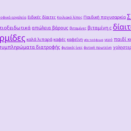
Παιδική παχυσαρκία
Ειδικές δίαιτες
οφικά εργαλεία
Κοιλιακό λίπος
δίαι
τιοξειδωτικά
βιταμίνη c
απώλεια βάρους
βιταμίνες
ρμίδες
παιδί κ
καλά λιπαρά
καφές
καφεΐνη
νερό
νέα τρόφιμα
 συμπληρώματα διατροφής
χοληστερ
φυτικές ίνες
φυτική πρωτείνη