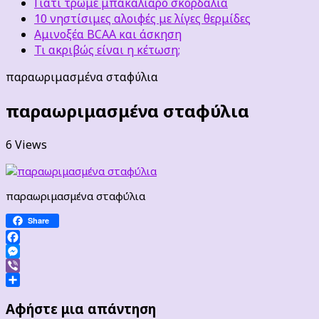
Γιατί τρώμε μπακαλιάρο σκορδαλιά
10 νηστίσιμες αλοιφές με λίγες θερμίδες
Αμινοξέα BCAA και άσκηση
Τι ακριβώς είναι η κέτωση;
παραωριμασμένα σταφύλια
παραωριμασμένα σταφύλια
6 Views
παραωριμασμένα σταφύλια
Share
Facebook
Messenger
Viber
Μοιραστείτε
Αφήστε μια απάντηση