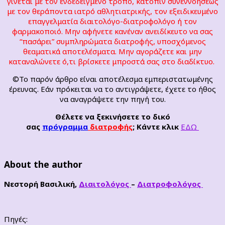
γίνεται με τον ενδεδειγμένο τρόπο, κατόπιν συνεννοήσεως
με τον θεράποντα ιατρό αθλητιατρικής, τον εξειδικευμένο
επαγγελματία διαιτολόγο-διατροφολόγο ή τον
φαρμακοποιό. Μην αφήνετε κανέναν ανειδίκευτο να σας
“πασάρει” συμπληρώματα διατροφής, υποσχόμενος
θεαματικά αποτελέσματα. Μην αγοράζετε και μην
καταναλώνετε ό,τι βρίσκετε μπροστά σας στο διαδίκτυο.
©Το παρόν άρθρο είναι αποτέλεσμα εμπεριστατωμένης
έρευνας. Εάν πρόκειται να το αντιγράψετε, έχετε το ήθος
να αναγράψετε την πηγή του.
Θέλετε να ξεκινήσετε το δικό
σας
πρόγραμμα
διατροφής
; Κάντε κλικ
ΕΔΩ
About the author
Νεστορή Βασιλική,
Διαιτολόγος
–
Διατροφολόγος
Πηγές: