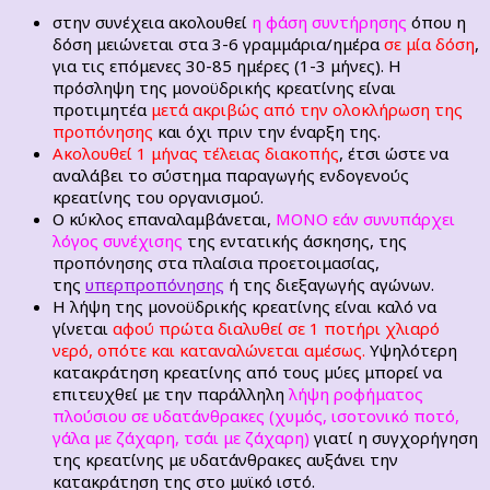
στην συνέχεια ακολουθεί
η φάση συντήρησης
όπου η
δόση μειώνεται στα 3-6 γραμμάρια/ημέρα
σε μία δόση
,
για τις επόμενες 30-85 ημέρες (1-3 μήνες). Η
πρόσληψη της μονοϋδρικής κρεατίνης είναι
προτιμητέα
μετά ακριβώς από την ολοκλήρωση της
προπόνησης
και όχι πριν την έναρξη της.
Ακολουθεί 1 μήνας τέλειας διακοπής
, έτσι ώστε να
αναλάβει το σύστημα παραγωγής ενδογενούς
κρεατίνης του οργανισμού.
Ο κύκλος επαναλαμβάνεται,
ΜΟΝΟ εάν συνυπάρχει
λόγος συνέχισης
της εντατικής άσκησης, της
προπόνησης στα πλαίσια προετοιμασίας,
της
υπερπροπόνησης
ή της διεξαγωγής αγώνων.
Η λήψη της μονοϋδρικής κρεατίνης είναι καλό να
γίνεται
αφού πρώτα διαλυθεί σε 1 ποτήρι χλιαρό
νερό, οπότε και καταναλώνεται αμέσως.
Υψηλότερη
κατακράτηση κρεατίνης από τους µύες μπορεί να
επιτευχθεί με την παράλληλη
λήψη ροφήματος
πλούσιου σε υδατάνθρακες (χυμός, ισοτονικό ποτό,
γάλα με ζάχαρη, τσάι με ζάχαρη)
γιατί η συγχορήγηση
της κρεατίνης με υδατάνθρακες αυξάνει την
κατακράτηση της στο μυϊκό ιστό.