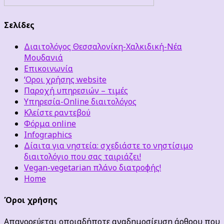
Σελίδες
Διαιτολόγος Θεσσαλονίκη-Χαλκιδική-Νέα
Μουδανιά
Επικοινωνία
‘Οροι χρήσης website
Παροχή υπηρεσιών – τιμές
Υπηρεσία-Online διαιτολόγος
Κλείστε ραντεβού
Φόρμα online
Infographics
Δίαιτα για νηστεία: σχεδιάστε το νηστίσιμο
διαιτολόγιο που σας ταιριάζει!
Vegan-vegetarian πλάνο διατροφής!
Home
Όροι χρήσης
Απαγορεύεται οποιαδήποτε αναδημοσίευση άρθρου που