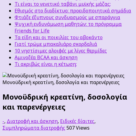
Τι είναι το γενετικό ταβάνι μυϊκής μάζας;
Εθισμός στο διαδίκτυο: προειδοποιητικά σημάδια
Φτιάξε έξυπνους συνδυασμούς με σπαράγγια
Ψυχική ενδυνάμωση μαθητών: το πρόγραμμα
Friends for Life
Τα είδη και οι ποικιλίες του αβοκάντο
Γιατί τρώμε μπακαλιάρο σκορδαλιά
10 νηστίσιμες αλοιφές με λίγες θερμίδες
Αμινοξέα BCAA και άσκηση
Τι ακριβώς είναι η κέτωση;
Μονοϋδρική κρεατίνη, δοσολογία και παρενέργειες
Μονοϋδρική κρεατίνη, δοσολογία
και παρενέργειες
-
,
Διατροφή και άσκηση
,
Ειδικές δίαιτες
,
Συμπληρώματα διατροφής
507 Views