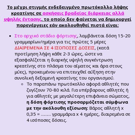
Το μέχρι στιγμής ενδεδειγμένο πρωτόκολλο λήψης
κρεατίνης σε
ασκήσεις βραδείας διάρκειας αλλά
υψηλής έντασης
, το οποίο δεν φαίνεται να δημιουργεί
παρενέργειες εάν ακολουθηθεί πιστά είναι:
Στο αρχικό στάδιο φόρτισης
, λαμβάνεται δόση 15-20
γραμμαρίων/ημέρα για τις πρώτες 5 μέρες
ΔΙΑΙΡΕΜΕΝΑ ΣΕ 4 ΙΣΟΠΟΣΕΣ ΔΟΣΕΙΣ
, (κατά
προτίμηση λήψη κάθε 2-3 ώρες, ώστε να
εξασφαλίζεται η διαρκής υψηλή συγκέντρωση
κρεατίνης στο πλάσμα του αίματος και άρα στους
μύες), προκειμένου να επιτευχθεί αύξηση στην
συνολική δεξαμενή κρεατίνης του οργανισμού.
Το παραπάνω πρωτόκολλο αφορά αθλητές που
ζυγίζουν 70-80 κιλά. Για υπέρβαρους αθλητές ή
για αθλητές με μεγαλύτερη επιφάνεια σώματος,
η δόση φόρτισης προσαρμόζεται σύμφωνα
με την ακόλουθη εξίσωση:
Βάρος αθλητή x
0,35 = ……… γραµµάρια x 4 ημέρες, διαιρεμένα σε
4 ισόποσες δόσεις.