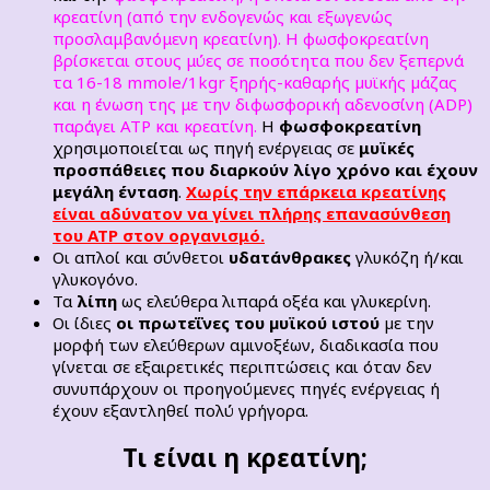
κρεατίνη (από την ενδογενώς και εξωγενώς
προσλαμβανόμενη κρεατίνη). Η φωσφοκρεατίνη
βρίσκεται στους μύες σε ποσότητα που δεν ξεπερνά
τα 16-18 mmole/1kgr ξηρής-καθαρής µυϊκής µάζας
και η ένωση της με την διφωσφορική αδενοσίνη (ADP)
παράγει ΑΤΡ και κρεατίνη.
Η
φωσφοκρεατίνη
χρησιμοποιείται ως πηγή ενέργειας
σε
μυϊκές
προσπάθειες που διαρκούν λίγο χρόνο και έχουν
μεγάλη ένταση
.
Χωρίς την επάρκεια κρεατίνης
είναι αδύνατον να γίνει πλήρης επανασύνθεση
του ΑΤΡ στον οργανισμό.
Οι απλοί και σύνθετοι
υδατάνθρακες
γλυκόζη ή/και
γλυκογόνο.
Τα
λίπη
ως ελεύθερα λιπαρά οξέα και γλυκερίνη.
Οι ίδιες
οι πρωτεΐνες του µυϊκού ιστού
µε την
µορφή των ελεύθερων αμινοξέων, διαδικασία που
γίνεται σε εξαιρετικές περιπτώσεις και όταν δεν
συνυπάρχουν οι προηγούμενες πηγές ενέργειας ή
έχουν εξαντληθεί πολύ γρήγορα.
Τι είναι η κρεατίνη;