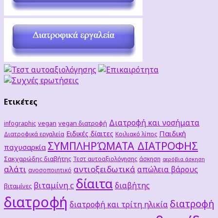
Ετικέτες
Διατροφή και νοσήματα
vegan
vegan διατροφή
infographic
Παιδική
Ειδικές δίαιτες
Διατροφικά εργαλεία
Κοιλιακό λίπος
ΣΥΜΠΛΗΡΏΜΑΤΑ ΔΙΑΤΡΟΦΗΣ
παχυσαρκία
Σακχαρώδης διαβήτης
Τεστ αυτοαξιολόγησης
άσκηση
αερόβια άσκηση
αλάτι
αντιοξειδωτικά
απώλεια βάρους
ανοσοποιητικό
δίαιτα
βιταμίνη c
διαβήτης
βιταμίνες
διατροφή
διατροφή
διατροφή και τρίτη ηλικία