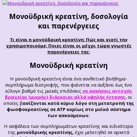
Μονοϋδρική κρεατίνη, δοσολογία
και παρενέργειες
Τι είναι η μονοϋδρική κρεατίνη; Πώς και γιατί την
χρησιμοποιούμε; Ποιες είναι οι μέχρι τώρα γνωστές
παρενέργειες της;
Μονοϋδρική κρεατίνη
Η μονοϋδρική κρεατίνη είναι ένα συνθετικό βοήθημα-
συμπλήρωμα διατροφής, που φαίνεται να αυξάνει έως ένα
εύλογο βαθμό τις μυϊκές επιδόσεις
σε ασκήσεις αντοχής
βραχείας (μικρής) διάρκειας αλλά υψηλής έντασης,
οι
οποίες β
ασίζονται κατά κύριο λόγο στη μετατροπή της
φωσφοκρεατίνης σε ATP κυρίως στο μυϊκό σύστημα
των ασκούμενων.
Η ασφάλεια των συμπληρωμάτων κρεατίνης και ειδικότερα
της
μονοϋδρικής κρεατίνης,
έχει μελετηθεί σε αρκετά