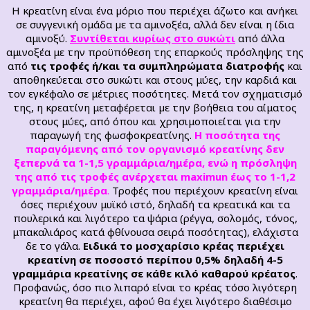
Η κρεατίνη είναι ένα µόριο που περιέχει άζωτο και ανήκει
σε συγγενική ομάδα µε τα αμινοξέα, αλλά δεν είναι η ίδια
αμινοξύ.
Συντίθεται κυρίως στο συκώτι
από άλλα
αμινοξέα με την προϋπόθεση της επαρκούς πρόσληψης της
από
τις τροφές ή/και τα συμπληρώματα διατροφής
και
αποθηκεύεται στο συκώτι και στους μύες, την καρδιά και
τον εγκέφαλο σε μέτριες ποσότητες. Μετά τον σχηματισμό
της, η κρεατίνη μεταφέρεται µε την βοήθεια του αίματος
στους μύες, από όπου και χρησιμοποιείται για την
παραγωγή της φωσφοκρεατίνης.
Η ποσότητα της
παραγόμενης από τον οργανισμό κρεατίνης δεν
ξεπερνά τα 1-1,5 γραμμάρια/ημέρα, ενώ η πρόσληψη
της από τις τροφές ανέρχεται maximun έως το 1-1,2
γραμμάρια/ημέρα
.
Τροφές που περιέχουν κρεατίνη είναι
όσες περιέχουν μυϊκό ιστό, δηλαδή τα κρεατικά και τα
πουλερικά και λιγότερο τα ψάρια (ρέγγα, σολομός, τόνος,
μπακαλιάρος κατά φθίνουσα σειρά ποσότητας), ελάχιστα
δε το γάλα.
Ειδικά το μοσχαρίσιο κρέας περιέχει
κρεατίνη σε ποσοστό περίπου 0,5% δηλαδή 4-5
γραμμάρια κρεατίνης σε κάθε κιλό καθαρού κρέατος
.
Προφανώς, όσο πιο λιπαρό είναι το κρέας τόσο λιγότερη
κρεατίνη θα περιέχει, αφού θα έχει λιγότερο διαθέσιμο