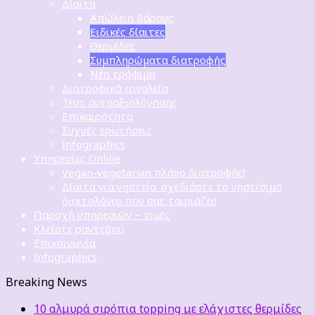
Δίαιτα
Απώλεια βάρους
Ειδικές δίαιτες
Θερμίδες
Συμπληρώματα διατροφής
Νέα τρόφιμα
Διατροφικά εργαλεία
Τεστ αυτοαξιολόγησης
Επικαιρότητα
Συχνές ερωτήσεις
Infographics
Υπηρεσίες Online
Vegan-vegetarian πλάνο διατροφής!
Δίαιτα για νηστεία: σχεδιάστε το νηστίσιμο
διαιτολόγιο που σας ταιριάζει!
Παροχή υπηρεσιών – τιμές
Κλείστε ραντεβού
Επικοινωνία
Infographics
Breaking News
10 αλμυρά σιρόπια topping με ελάχιστες θερμίδες