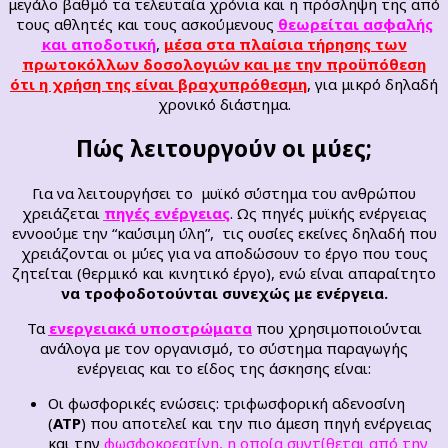
μεγάλο βαθμό τα τελευταία χρόνια και η πρόσληψη της από
τους αθλητές και τους ασκούμενους
θεωρείται ασφαλής
και αποδοτική
,
μέσα στα πλαίσια τήρησης των
πρωτοκόλλων δοσολογιών και με την προϋπόθεση
ότι η χρήση της είναι βραχυπρόθεσμη
, για μικρό δηλαδή
χρονικό διάστημα.
Πώς λειτουργούν οι μύες;
Για να λειτουργήσει το μυϊκό σύστημα του ανθρώπου
χρειάζεται
πηγές ενέργειας
. Ως πηγές µυϊκής ενέργειας
εννοούμε την “καύσιμη ύλη”, τις ουσίες εκείνες δηλαδή που
χρειάζονται οι µύες για να αποδώσουν το έργο που τους
ζητείται (θερμικό και κινητικό έργο), ενώ είναι απαραίτητο
να τροφοδοτούνται συνεχώς με ενέργεια.
Τα
ενεργειακά υποστρώματα
που χρησιμοποιούνται
ανάλογα µε τον οργανισμό, το σύστημα παραγωγής
ενέργειας και το είδος της άσκησης είναι:
Οι φωσφορικές ενώσεις: τριφωσφορική αδενοσίνη
(
ΑΤΡ
) που αποτελεί και την πιο άμεση πηγή ενέργειας
και την
φωσφοκρεατίνη, η οποία συντίθεται από την