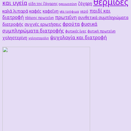
θερμίδες
και υγεία
ζάχαρη
είδη της ζάχαρης
εγκυμοσύνη
παιδί και
καλά λιπαρά
καφές
καφεΐνη
νερό
νέα τρόφιμα
διατροφή
πρωτεΐνη
συνθετικά συμπληρώματα
πλήρης πρωτεΐνη
φρούτα
φυσικά
συχνές ερωτήσεις
διατροφής
συμπληρώματα διατροφής
φυτικές ίνες
φυτική πρωτείνη
ψυχολογία και διατροφή
χοληστερίνη
χοληστερόλη