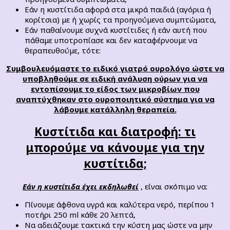
Εάν η κυστίτιδα αφορά στα μικρά παιδιά (αγόρια ή
κορίτσια) με ή χωρίς τα προηγούμενα συμπτώματα,
Εάν παθαίνουμε συχνά κυστίτιδες ή εάν αυτή που
πάθαμε υποτροπίασε και δεν καταφέρνουμε να
θεραπευθούμε, τότε:
Συμβουλευόμαστε το ειδικό γιατρό ουρολόγο ώστε να
υποβληθούμε σε ειδική ανάλυση ούρων για να
εντοπίσουμε το είδος των μικροβίων που
αναπτύχθηκαν στο ουροποιητικό σύστημα για να
λάβουμε κατάλληλη θεραπεία.
Κυστίτιδα και διατροφή: τι
μπορούμε να κάνουμε για την
κυστίτιδα;
Εάν η κυστίτιδα έχει εκδηλωθεί
, είναι σκόπιμο να:
Πίνουμε άφθονα υγρά και καλύτερα νερό, περίπου 1
ποτήρι 250 ml κάθε 20 λεπτά,
Να αδειάζουμε τακτικά την κύστη μας ώστε να μην