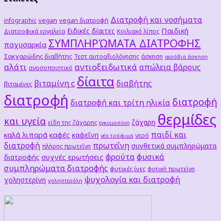
Διατροφή και νοσήματα
vegan
vegan διατροφή
infographic
Παιδική
Ειδικές δίαιτες
Διατροφικά εργαλεία
Κοιλιακό λίπος
ΣΥΜΠΛΗΡΏΜΑΤΑ ΔΙΑΤΡΟΦΗΣ
παχυσαρκία
Σακχαρώδης διαβήτης
Τεστ αυτοαξιολόγησης
άσκηση
αερόβια άσκηση
αλάτι
αντιοξειδωτικά
απώλεια βάρους
ανοσοποιητικό
δίαιτα
βιταμίνη c
διαβήτης
βιταμίνες
διατροφή
διατροφή
διατροφή και τρίτη ηλικία
θερμίδες
και υγεία
ζάχαρη
είδη της ζάχαρης
εγκυμοσύνη
παιδί και
καλά λιπαρά
καφές
καφεΐνη
νερό
νέα τρόφιμα
διατροφή
πρωτεΐνη
συνθετικά συμπληρώματα
πλήρης πρωτεΐνη
φρούτα
φυσικά
συχνές ερωτήσεις
διατροφής
συμπληρώματα διατροφής
φυτικές ίνες
φυτική πρωτείνη
ψυχολογία και διατροφή
χοληστερίνη
χοληστερόλη