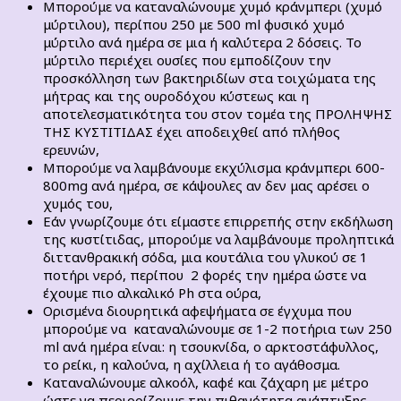
Μπορούμε να καταναλώνουμε χυμό κράνμπερι (χυμό
μύρτιλου), περίπου 250 με 500 ml φυσικό χυμό
μύρτιλο ανά ημέρα σε μια ή καλύτερα 2 δόσεις. Το
μύρτιλο περιέχει ουσίες που εμποδίζουν την
προσκόλληση των βακτηριδίων στα τοιχώματα της
μήτρας και της ουροδόχου κύστεως και η
αποτελεσματικότητα του στον τομέα της ΠΡΟΛΗΨΗΣ
ΤΗΣ ΚΥΣΤΙΤΙΔΑΣ έχει αποδειχθεί από πλήθος
ερευνών,
Μπορούμε να λαμβάνουμε εκχύλισμα κράνμπερι 600-
800mg ανά ημέρα, σε κάψουλες αν δεν μας αρέσει ο
χυμός του,
Εάν γνωρίζουμε ότι είμαστε επιρρεπής στην εκδήλωση
της κυστίτιδας, μπορούμε να λαμβάνουμε προληπτικά
διττανθρακική σόδα, μια κουτάλια του γλυκού σε 1
ποτήρι νερό, περίπου 2 φορές την ημέρα ώστε να
έχουμε πιο αλκαλικό Ph στα ούρα,
Ορισμένα διουρητικά αφεψήματα σε έγχυμα που
μπορούμε να καταναλώνουμε σε 1-2 ποτήρια των 250
ml ανά ημέρα είναι: η τσουκνίδα, ο αρκτοστάφυλλος,
το ρείκι, η καλούνα, η αχίλλεια ή το αγάθοσμα.
Καταναλώνουμε αλκοόλ, καφέ και ζάχαρη με μέτρο
ώστε να περιορίζουμε την πιθανότητα ανάπτυξης