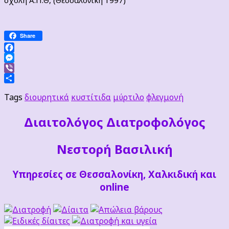
σχολή Α.Π.Θ, (Θεσσαλονίκη 1997)
Share
Facebook
Messenger
Viber
Μοιραστείτε
Tags
διουρητικά
κυστίτιδα
μύρτιλο
φλεγμονή
Διαιτoλόγος Διατροφολόγος
Νεστορή Βασιλική
Υπηρεσίες σε Θεσσαλονίκη, Χαλκιδική και
online