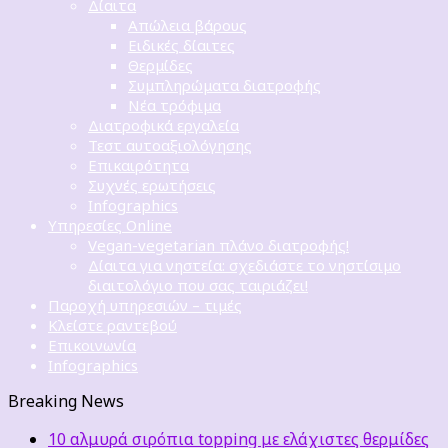
Δίαιτα
Απώλεια βάρους
Ειδικές δίαιτες
Θερμίδες
Συμπληρώματα διατροφής
Νέα τρόφιμα
Διατροφικά εργαλεία
Τεστ αυτοαξιολόγησης
Επικαιρότητα
Συχνές ερωτήσεις
Infographics
Υπηρεσίες Online
Vegan-vegetarian πλάνο διατροφής!
Δίαιτα για νηστεία: σχεδιάστε το νηστίσιμο
διαιτολόγιο που σας ταιριάζει!
Παροχή υπηρεσιών – τιμές
Κλείστε ραντεβού
Επικοινωνία
Infographics
Breaking News
10 αλμυρά σιρόπια topping με ελάχιστες θερμίδες