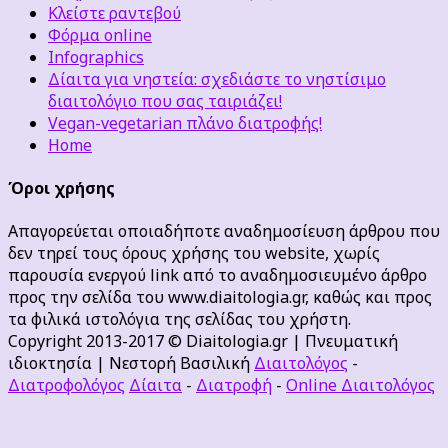
Κλείστε ραντεβού
Φόρμα online
Infographics
Δίαιτα για νηστεία: σχεδιάστε το νηστίσιμο
διαιτολόγιο που σας ταιριάζει!
Vegan-vegetarian πλάνο διατροφής!
Home
Όροι χρήσης
Απαγορεύεται οποιαδήποτε αναδημοσίευση άρθρου που
δεν τηρεί τους όρους χρήσης του website, χωρίς
παρουσία ενεργού link από το αναδημοσιευμένο άρθρο
προς την σελίδα του www.diaitologia.gr, καθώς και προς
τα φιλικά ιστολόγια της σελίδας του χρήστη.
Copyright 2013-2017 © Diaitologia.gr | Πνευματική
ιδιοκτησία | Νεστορή Βασιλική
Διαιτολόγος
-
Διατροφολόγος
Δίαιτα
-
Διατροφή
-
Online Διαιτολόγος