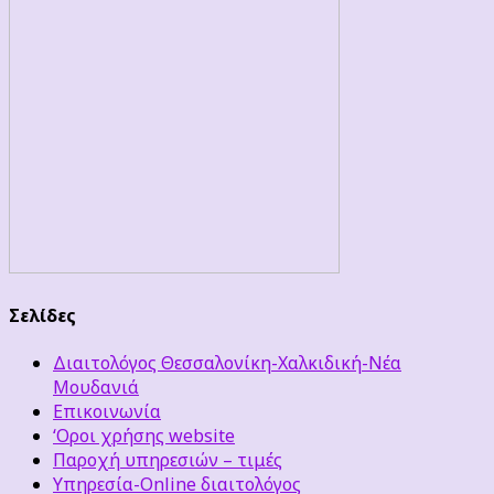
Σελίδες
Διαιτολόγος Θεσσαλονίκη-Χαλκιδική-Νέα
Μουδανιά
Επικοινωνία
‘Οροι χρήσης website
Παροχή υπηρεσιών – τιμές
Υπηρεσία-Online διαιτολόγος