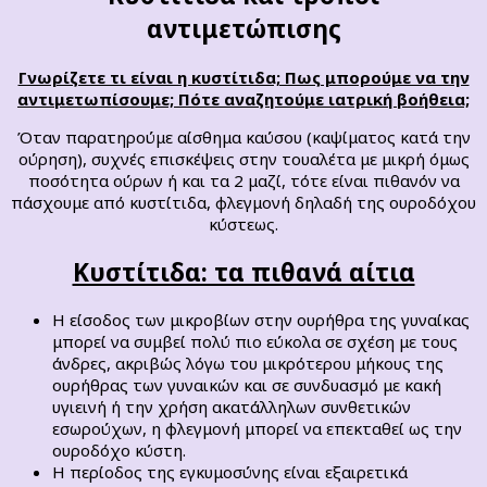
αντιμετώπισης
Γνωρίζετε τι είναι η κυστίτιδα; Πως μπορούμε να την
αντιμετωπίσουμε; Πότε αναζητούμε ιατρική βοήθεια;
Όταν παρατηρούμε αίσθημα καύσου (καψίματος κατά την
ούρηση), συχνές επισκέψεις στην τουαλέτα με μικρή όμως
ποσότητα ούρων ή και τα 2 μαζί, τότε είναι πιθανόν να
πάσχουμε από κυστίτιδα, φλεγμονή δηλαδή της ουροδόχου
κύστεως.
Κυστίτιδα: τα πιθανά αίτια
Η είσοδος των μικροβίων στην ουρήθρα της γυναίκας
μπορεί να συμβεί πολύ πιο εύκολα σε σχέση με τους
άνδρες, ακριβώς λόγω του μικρότερου μήκους της
ουρήθρας των γυναικών και σε συνδυασμό με κακή
υγιεινή ή την χρήση ακατάλληλων συνθετικών
εσωρούχων, η φλεγμονή μπορεί να επεκταθεί ως την
ουροδόχο κύστη.
Η περίοδος της εγκυμοσύνης είναι εξαιρετικά