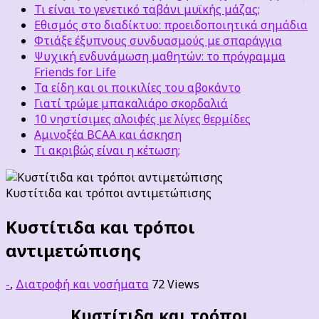
Τι είναι το γενετικό ταβάνι μυϊκής μάζας;
Εθισμός στο διαδίκτυο: προειδοποιητικά σημάδια
Φτιάξε έξυπνους συνδυασμούς με σπαράγγια
Ψυχική ενδυνάμωση μαθητών: το πρόγραμμα
Friends for Life
Τα είδη και οι ποικιλίες του αβοκάντο
Γιατί τρώμε μπακαλιάρο σκορδαλιά
10 νηστίσιμες αλοιφές με λίγες θερμίδες
Αμινοξέα BCAA και άσκηση
Τι ακριβώς είναι η κέτωση;
Κυστίτιδα και τρόποι αντιμετώπισης
Kυστίτιδα και τρόποι
αντιμετώπισης
-
,
Διατροφή και νοσήματα
72 Views
Κυστίτιδα και τρόποι