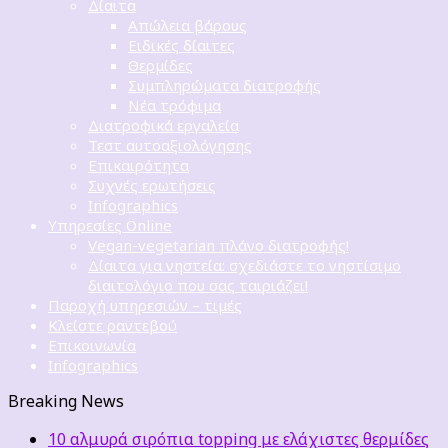
Δίαιτα
Απώλεια βάρους
Ειδικές δίαιτες
Θερμίδες
Συμπληρώματα διατροφής
Νέα τρόφιμα
Διατροφικά εργαλεία
Τεστ αυτοαξιολόγησης
Επικαιρότητα
Συχνές ερωτήσεις
Infographics
Υπηρεσίες Online
Vegan-vegetarian πλάνο διατροφής!
Δίαιτα για νηστεία: σχεδιάστε το νηστίσιμο
διαιτολόγιο που σας ταιριάζει!
Παροχή υπηρεσιών – τιμές
Κλείστε ραντεβού
Επικοινωνία
Infographics
Breaking News
10 αλμυρά σιρόπια topping με ελάχιστες θερμίδες