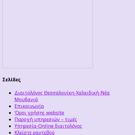
Σελίδες
Διαιτολόγος Θεσσαλονίκη-Χαλκιδική-Νέα
Μουδανιά
Επικοινωνία
‘Οροι χρήσης website
Παροχή υπηρεσιών – τιμές
Υπηρεσία-Online διαιτολόγος
Κλείστε ραντεβού