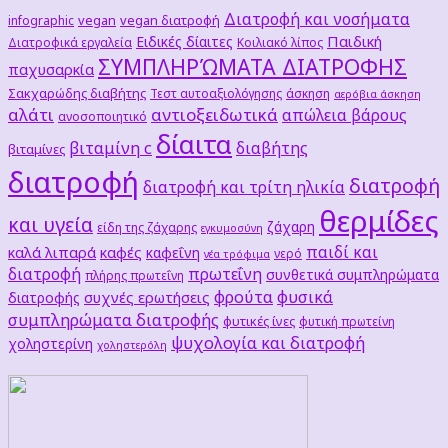
Διατροφή και νοσήματα
vegan
vegan διατροφή
infographic
Παιδική
Ειδικές δίαιτες
Διατροφικά εργαλεία
Κοιλιακό λίπος
ΣΥΜΠΛΗΡΏΜΑΤΑ ΔΙΑΤΡΟΦΗΣ
παχυσαρκία
Σακχαρώδης διαβήτης
Τεστ αυτοαξιολόγησης
άσκηση
αερόβια άσκηση
αλάτι
αντιοξειδωτικά
απώλεια βάρους
ανοσοποιητικό
δίαιτα
βιταμίνη c
διαβήτης
βιταμίνες
διατροφή
διατροφή
διατροφή και τρίτη ηλικία
θερμίδες
και υγεία
ζάχαρη
είδη της ζάχαρης
εγκυμοσύνη
παιδί και
καλά λιπαρά
καφές
καφεΐνη
νερό
νέα τρόφιμα
διατροφή
πρωτεΐνη
συνθετικά συμπληρώματα
πλήρης πρωτεΐνη
φρούτα
φυσικά
συχνές ερωτήσεις
διατροφής
συμπληρώματα διατροφής
φυτικές ίνες
φυτική πρωτείνη
ψυχολογία και διατροφή
χοληστερίνη
χοληστερόλη