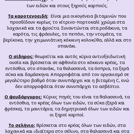
των ειδών και στους ξηρούς καρπούς.
Τα καροτενοειδή:
Είναι μια οικογένεια βιταμινών που
προσδίδουν κυρίως το κίτρινο-πορτοκαλί χρώμα στα
λαχανικά και τα φρούτα. Συναντώνται στα ροδάκινα, τα
καρότα, τις φράουλες, το πεπόνι, την ντομάτα, τα
βερίκοκα, την χειμωνιάτικη κόκκινη κολοκύθα, αλλά και στο
σπανάκι.
Ο σίδηρος:
θεωρείται και αυτός κύρια αντιοξειδωτική
ουσία και βρίσκεται σε αφθονία στο κόκκινο κρέας, τα
εντόσθια, στο σπανάκι, τα θαλασσινά, τα όσπρια, τα ξερά
σύκα και δαμάσκηνα. Απορροφάται από τον οργανισμό σε
μεγαλύτερο βαθμό όταν συνυπάρχει και η βιταμίνη C, ενώ
δεν απορροφάται όταν συνυπάρχει το ασβέστιο.
Ο ψευδάργυρος:
Κύριες πηγές του είναι τα θαλασσινά, τα
εντόσθια, το κρέας όλων των ειδών, τα σύκα (ξερά και
φρέσκα), τα μανιτάρια, τα δημητριακά όλων των ειδών και
οι ξηροί καρποί.
Το σελήνιο:
Βρίσκεται στο κρέας όλων των ειδών, στα
λαχανικά και ιδιαίτερα στο σέλινο, στα θαλασσινά και στα