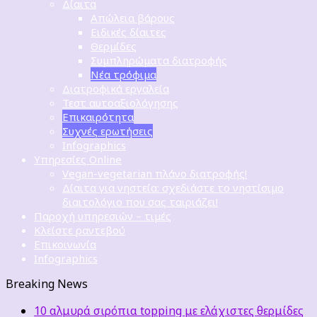
Δίαιτα
Απώλεια βάρους
Ειδικές δίαιτες
Θερμίδες
Συμπληρώματα διατροφής
Νέα τρόφιμα
Διατροφικά εργαλεία
Τεστ αυτοαξιολόγησης
Επικαιρότητα
Συχνές ερωτήσεις
Infographics
Υπηρεσίες Online
Vegan-vegetarian πλάνο διατροφής!
Δίαιτα για νηστεία: σχεδιάστε το νηστίσιμο
διαιτολόγιο που σας ταιριάζει!
Παροχή υπηρεσιών – τιμές
Κλείστε ραντεβού
Επικοινωνία
Infographics
Breaking News
10 αλμυρά σιρόπια topping με ελάχιστες θερμίδες