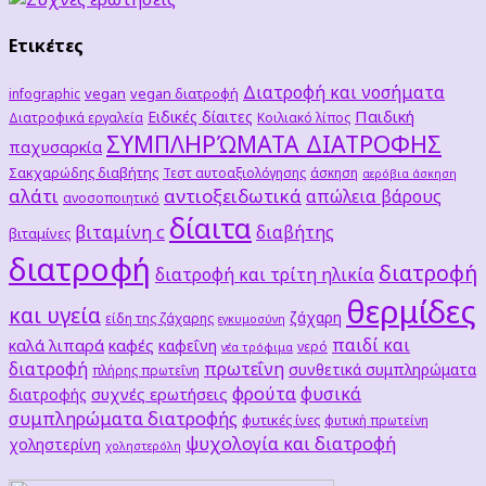
Ετικέτες
Διατροφή και νοσήματα
vegan
vegan διατροφή
infographic
Παιδική
Ειδικές δίαιτες
Διατροφικά εργαλεία
Κοιλιακό λίπος
ΣΥΜΠΛΗΡΏΜΑΤΑ ΔΙΑΤΡΟΦΗΣ
παχυσαρκία
Σακχαρώδης διαβήτης
Τεστ αυτοαξιολόγησης
άσκηση
αερόβια άσκηση
αλάτι
αντιοξειδωτικά
απώλεια βάρους
ανοσοποιητικό
δίαιτα
βιταμίνη c
διαβήτης
βιταμίνες
διατροφή
διατροφή
διατροφή και τρίτη ηλικία
θερμίδες
και υγεία
ζάχαρη
είδη της ζάχαρης
εγκυμοσύνη
παιδί και
καλά λιπαρά
καφές
καφεΐνη
νερό
νέα τρόφιμα
διατροφή
πρωτεΐνη
συνθετικά συμπληρώματα
πλήρης πρωτεΐνη
φρούτα
φυσικά
συχνές ερωτήσεις
διατροφής
συμπληρώματα διατροφής
φυτικές ίνες
φυτική πρωτείνη
ψυχολογία και διατροφή
χοληστερίνη
χοληστερόλη