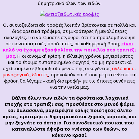
δημητριακά όλων των ειδών.
Οι αντιοξειδωτικές τροφές λοιπόν βρίσκονται σε πολλά και
διαφορετικά τρόφιμα, σε μικρότερες ή μεγαλύτερες
αναλογίες. Για να είμαστε σίγουροι ότι τα προσλαμβάνουμε
σε ικανοποιητικές ποσότητες, σε καθημερινή βάση,
είναι
καλό να έχουμε εξασφαλίσει την ποικιλία στο τραπέζι
μας
. Η οικονομική κρίση, η έλλειψη χρόνου μαγειρέματος
και το έτοιμο τυποποιημένο φαγητό, το μη προσεκτικά
σχεδιασμένο εβδομαδιαίο μενού της οικογένειας
αλλά και οι
μονοφαγικές δίαιτες
, προκαλούν αυτό που με μια ενδεικτική
φράση θα λέγαμε «κακή διατροφή» με τις όποιες συνέπειες
για την υγεία μας.
Βάλτε όλων των ειδών τα φρούτα και λαχανικά
εποχής στο τραπέζι σας, προσθέστε στο μενού ψάρια
και θαλασσινά, μαγειρέψτε καλής ποιότητας άλιπο
κρέας, προτιμήστε δημητριακά και ξηρούς καρπούς και
μην ξεχνάτε τα όσπρια. Για συνοδευτικό που και που
καταναλώστε άφοβα το «νέκταρ των θεών», το
κόκκινο κρασί
.