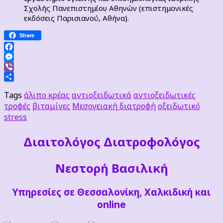
Σχολής Πανεπιστημίου Αθηνών (επιστημονικές
εκδόσεις Παρισιανού, Αθήνα).
Share
Facebook
Messenger
Viber
Μοιραστείτε
Tags
άλιπο κρέας
αντιοξειδωτικά
αντιοξειδωτικές
τροφές
βιταμίνες
Μεσογειακή διατροφή
οξειδωτικό
stress
Διαιτoλόγος Διατροφολόγος
Νεστορή Βασιλική
Υπηρεσίες σε Θεσσαλονίκη, Χαλκιδική και
online