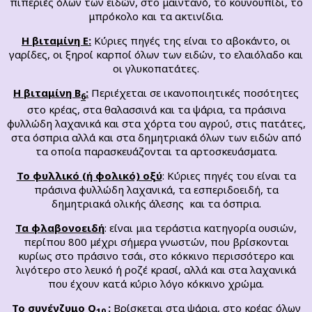
πιπεριές όλων των ειδών, στο μαϊντανό, το κουνουπίδι, το
μπρόκολο και τα ακτινίδια.
Η βιταμίνη Ε:
Κύριες πηγές της είναι το αβοκάντο, οι
γαρίδες, οι ξηροί καρποί όλων των ειδών, το ελαιόλαδο και
οι γλυκοπατάτες.
Η βιταμίνη Β
:
Περιέχεται σε ικανοποιητικές ποσότητες
6
στο κρέας, στα θαλασσινά και τα ψάρια, τα πράσινα
φυλλώδη λαχανικά και στα χόρτα του αγρού, στις πατάτες,
στα όσπρια αλλά και στα δημητριακά όλων των ειδών από
τα οποία παρασκευάζονται τα αρτοσκευάσματα.
Το φυλλικό (ή φολικό) οξύ
: Κύριες πηγές του είναι τα
πράσινα φυλλώδη λαχανικά, τα εσπεριδοειδή, τα
δημητριακά ολικής άλεσης και τα όσπρια.
Τα φλαβονοειδή
: είναι μια τεράστια κατηγορία ουσιών,
περίπου 800 μέχρι σήμερα γνωστών, που βρίσκονται
κυρίως στο πράσινο τσάι, στο κόκκινο περισσότερο και
λιγότερο στο λευκό ή ροζέ κρασί, αλλά και στα λαχανικά
που έχουν κατά κύριο λόγο κόκκινο χρώμα.
Το συνένζυμο
Q
:
Βρίσκεται στα ψάρια, στο κρέας όλων
10