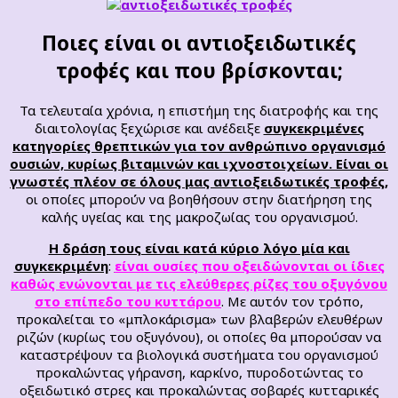
Ποιες είναι οι αντιοξειδωτικές
τροφές και που βρίσκονται;
Τα τελευταία χρόνια, η επιστήμη της διατροφής και της
διαιτολογίας ξεχώρισε και ανέδειξε
συγκεκριμένες
κατηγορίες θρεπτικών για τον ανθρώπινο οργανισμό
ουσιών, κυρίως βιταμινών και ιχνοστοιχείων. Είναι οι
γνωστές πλέον σε όλους μας αντιοξειδωτικές τροφές,
οι οποίες μπορούν να βοηθήσουν στην διατήρηση της
καλής υγείας και της μακροζωίας του οργανισμού.
Η δράση τους είναι κατά κύριο λόγο μία και
συγκεκριμένη
:
είναι ουσίες που οξειδώνονται οι ίδιες
καθώς ενώνονται με τις ελεύθερες ρίζες του οξυγόνου
στο επίπεδο του κυττάρου
. Με αυτόν τον τρόπο,
προκαλείται το «μπλοκάρισμα» των βλαβερών ελευθέρων
ριζών (κυρίως του οξυγόνου), οι οποίες θα μπορούσαν να
καταστρέψουν τα βιολογικά συστήματα του οργανισμού
προκαλώντας γήρανση, καρκίνο, πυροδοτώντας το
οξειδωτικό στρες και προκαλώντας σοβαρές κυτταρικές