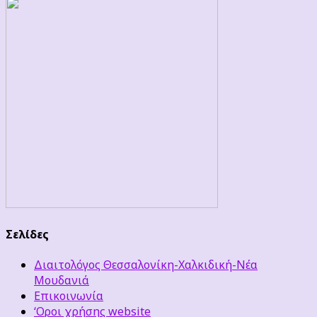
Σελίδες
Διαιτολόγος Θεσσαλονίκη-Χαλκιδική-Νέα
Μουδανιά
Επικοινωνία
‘Οροι χρήσης website