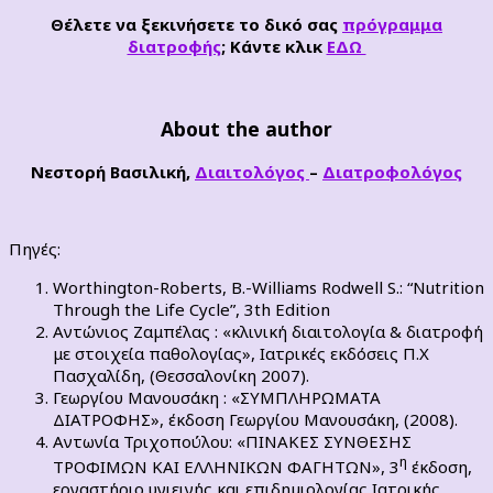
Θέλετε να ξεκινήσετε το δικό σας
πρόγραμμα
διατροφής
; Κάντε κλικ
ΕΔΩ
About the author
Νεστορή Βασιλική,
Διαιτολόγος
–
Διατροφολόγος
Πηγές:
Worthington-Roberts, B.-Williams Rodwell S.: “Nutrition
Through the Life Cycle”, 3th Edition
Αντώνιος Ζαμπέλας : «κλινική διαιτολογία & διατροφή
με στοιχεία παθολογίας», Ιατρικές εκδόσεις Π.Χ
Πασχαλίδη, (Θεσσαλονίκη 2007).
Γεωργίου Μανουσάκη : «ΣΥΜΠΛΗΡΩΜΑΤΑ
ΔΙΑΤΡΟΦΗΣ», έκδοση Γεωργίου Μανουσάκη, (2008).
Αντωνία Τριχοπούλου: «ΠΙΝΑΚΕΣ ΣΥΝΘΕΣΗΣ
η
ΤΡΟΦΙΜΩΝ ΚΑΙ ΕΛΛΗΝΙΚΩΝ ΦΑΓΗΤΩΝ», 3
έκδοση,
εργαστήριο υγιεινής και επιδημιολογίας Ιατρικής