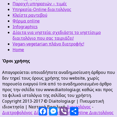
Παροχή υπηρεσιών – τιμές
Υπηρεσία-Online διαιτολόγος
Κλείστε ραντεβού
Φόρμα online
Infographics
Δίαιτα για νηστεία: σχεδιάστε το νηστίσιμο
διαιτολόγιο που σας ταιριάζει!
Vegan-vegetarian πλάνο διατροφής!
Home
Όροι χρήσης
Απαγορεύεται οποιαδήποτε αναδημοσίευση άρθρου που
δεν τηρεί τους όρους χρήσης του website, χωρίς
παρουσία ενεργού link από το αναδημοσιευμένο άρθρο
προς την σελίδα του www.diaitologia.gr, καθώς και προς
τα φιλικά ιστολόγια της σελίδας του χρήστη.
Copyright 2013-2017 © Diaitologia.gr | Πνευματική
ιδιοκτησία | Νεστορή Βασιλική
Διαιτολόγος
-
Facebook
Messenger
Viber
Μοιραστείτε
Διατροφολόγος
Δίαιτα
-
Διατροφή
-
Online Διαιτολόγος