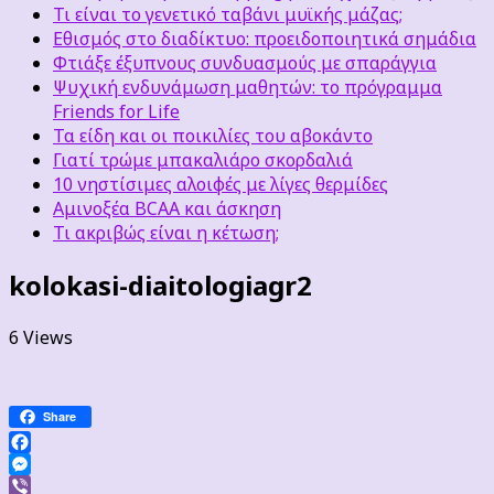
Τι είναι το γενετικό ταβάνι μυϊκής μάζας;
Εθισμός στο διαδίκτυο: προειδοποιητικά σημάδια
Φτιάξε έξυπνους συνδυασμούς με σπαράγγια
Ψυχική ενδυνάμωση μαθητών: το πρόγραμμα
Friends for Life
Τα είδη και οι ποικιλίες του αβοκάντο
Γιατί τρώμε μπακαλιάρο σκορδαλιά
10 νηστίσιμες αλοιφές με λίγες θερμίδες
Αμινοξέα BCAA και άσκηση
Τι ακριβώς είναι η κέτωση;
kolokasi-diaitologiagr2
6 Views
Share
Facebook
Messenger