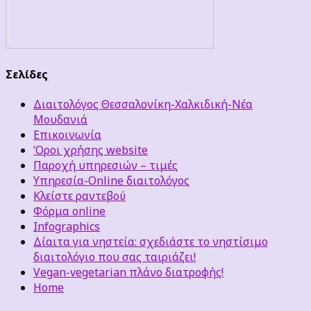
Σελίδες
Διαιτολόγος Θεσσαλονίκη-Χαλκιδική-Νέα
Μουδανιά
Επικοινωνία
‘Οροι χρήσης website
Παροχή υπηρεσιών – τιμές
Υπηρεσία-Online διαιτολόγος
Κλείστε ραντεβού
Φόρμα online
Infographics
Δίαιτα για νηστεία: σχεδιάστε το νηστίσιμο
διαιτολόγιο που σας ταιριάζει!
Vegan-vegetarian πλάνο διατροφής!
Home