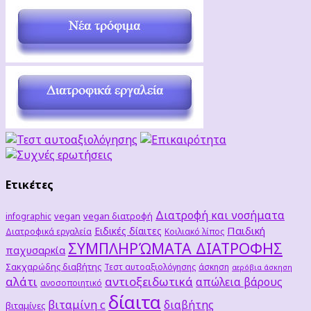
Ετικέτες
Διατροφή και νοσήματα
vegan
vegan διατροφή
infographic
Παιδική
Ειδικές δίαιτες
Διατροφικά εργαλεία
Κοιλιακό λίπος
ΣΥΜΠΛΗΡΏΜΑΤΑ ΔΙΑΤΡΟΦΗΣ
παχυσαρκία
Σακχαρώδης διαβήτης
Τεστ αυτοαξιολόγησης
άσκηση
αερόβια άσκηση
αλάτι
αντιοξειδωτικά
απώλεια βάρους
ανοσοποιητικό
δίαιτα
βιταμίνη c
διαβήτης
βιταμίνες