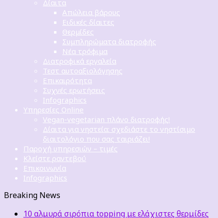
Δίαιτα
Απώλεια βάρους
Ειδικές δίαιτες
Θερμίδες
Συμπληρώματα διατροφής
Νέα τρόφιμα
Διατροφικά εργαλεία
Τεστ αυτοαξιολόγησης
Επικαιρότητα
Συχνές ερωτήσεις
Infographics
Υπηρεσίες Online
Vegan-vegetarian πλάνο διατροφής!
Δίαιτα για νηστεία: σχεδιάστε το νηστίσιμο
διαιτολόγιο που σας ταιριάζει!
Παροχή υπηρεσιών – τιμές
Κλείστε ραντεβού
Επικοινωνία
Infographics
Breaking News
10 αλμυρά σιρόπια topping με ελάχιστες θερμίδες