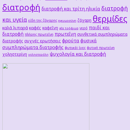
διατροφή
διατροφή
διατροφή και τρίτη ηλικία
θερμίδες
και υγεία
ζάχαρη
είδη της ζάχαρης
εγκυμοσύνη
παιδί και
καλά λιπαρά
καφές
καφεΐνη
νερό
νέα τρόφιμα
διατροφή
πρωτεΐνη
συνθετικά συμπληρώματα
πλήρης πρωτεΐνη
φρούτα
φυσικά
συχνές ερωτήσεις
διατροφής
συμπληρώματα διατροφής
φυτικές ίνες
φυτική πρωτείνη
ψυχολογία και διατροφή
χοληστερίνη
χοληστερόλη