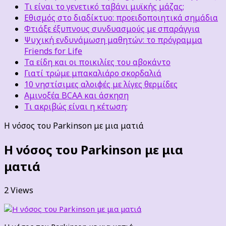
Τι είναι το γενετικό ταβάνι μυϊκής μάζας;
Εθισμός στο διαδίκτυο: προειδοποιητικά σημάδια
Φτιάξε έξυπνους συνδυασμούς με σπαράγγια
Ψυχική ενδυνάμωση μαθητών: το πρόγραμμα
Friends for Life
Τα είδη και οι ποικιλίες του αβοκάντο
Γιατί τρώμε μπακαλιάρο σκορδαλιά
10 νηστίσιμες αλοιφές με λίγες θερμίδες
Αμινοξέα BCAA και άσκηση
Τι ακριβώς είναι η κέτωση;
Η νόσος του Parkinson με μια ματιά
Η νόσος του Parkinson με μια
ματιά
2 Views