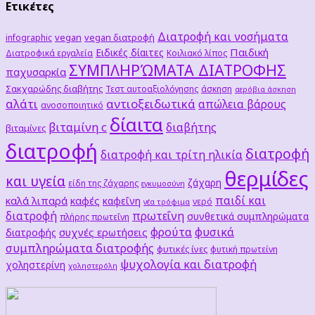
Ετικέτες
Διατροφή και νοσήματα
vegan
vegan διατροφή
infographic
Παιδική
Ειδικές δίαιτες
Διατροφικά εργαλεία
Κοιλιακό λίπος
ΣΥΜΠΛΗΡΏΜΑΤΑ ΔΙΑΤΡΟΦΗΣ
παχυσαρκία
Σακχαρώδης διαβήτης
Τεστ αυτοαξιολόγησης
άσκηση
αερόβια άσκηση
αλάτι
αντιοξειδωτικά
απώλεια βάρους
ανοσοποιητικό
δίαιτα
βιταμίνη c
διαβήτης
βιταμίνες
διατροφή
διατροφή
διατροφή και τρίτη ηλικία
θερμίδες
και υγεία
ζάχαρη
είδη της ζάχαρης
εγκυμοσύνη
παιδί και
καλά λιπαρά
καφές
καφεΐνη
νερό
νέα τρόφιμα
διατροφή
πρωτεΐνη
συνθετικά συμπληρώματα
πλήρης πρωτεΐνη
φρούτα
φυσικά
συχνές ερωτήσεις
διατροφής
συμπληρώματα διατροφής
φυτικές ίνες
φυτική πρωτείνη
ψυχολογία και διατροφή
χοληστερίνη
χοληστερόλη