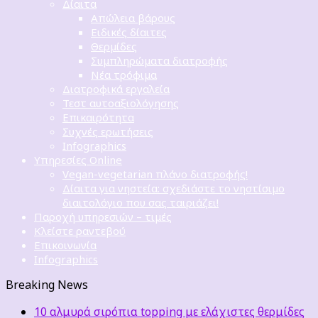
Δίαιτα
Απώλεια βάρους
Ειδικές δίαιτες
Θερμίδες
Συμπληρώματα διατροφής
Νέα τρόφιμα
Διατροφικά εργαλεία
Τεστ αυτοαξιολόγησης
Επικαιρότητα
Συχνές ερωτήσεις
Infographics
Υπηρεσίες Online
Vegan-vegetarian πλάνο διατροφής!
Δίαιτα για νηστεία: σχεδιάστε το νηστίσιμο
διαιτολόγιο που σας ταιριάζει!
Παροχή υπηρεσιών – τιμές
Κλείστε ραντεβού
Επικοινωνία
Infographics
Breaking News
10 αλμυρά σιρόπια topping με ελάχιστες θερμίδες