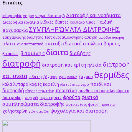
Ετικέτες
Διατροφή και νοσήματα
vegan
vegan διατροφή
infographic
Παιδική
Ειδικές δίαιτες
Διατροφικά εργαλεία
Κοιλιακό λίπος
ΣΥΜΠΛΗΡΏΜΑΤΑ ΔΙΑΤΡΟΦΗΣ
παχυσαρκία
Σακχαρώδης διαβήτης
Τεστ αυτοαξιολόγησης
άσκηση
αερόβια άσκηση
αλάτι
αντιοξειδωτικά
απώλεια βάρους
ανοσοποιητικό
δίαιτα
βιταμίνη c
διαβήτης
βιταμίνες
διατροφή
διατροφή
διατροφή και τρίτη ηλικία
θερμίδες
και υγεία
ζάχαρη
είδη της ζάχαρης
εγκυμοσύνη
παιδί και
καλά λιπαρά
καφές
καφεΐνη
νερό
νέα τρόφιμα
διατροφή
πρωτεΐνη
συνθετικά συμπληρώματα
πλήρης πρωτεΐνη
φρούτα
φυσικά
συχνές ερωτήσεις
διατροφής
συμπληρώματα διατροφής
φυτικές ίνες
φυτική πρωτείνη
ψυχολογία και διατροφή
χοληστερίνη
χοληστερόλη