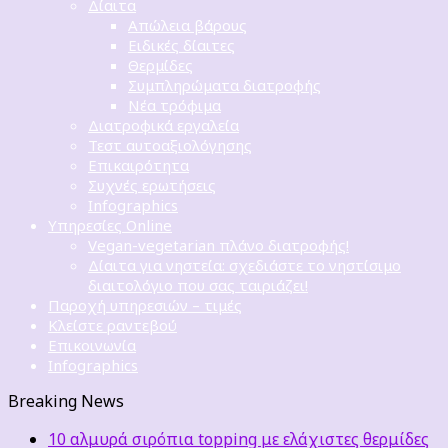
Δίαιτα
Απώλεια βάρους
Ειδικές δίαιτες
Θερμίδες
Συμπληρώματα διατροφής
Νέα τρόφιμα
Διατροφικά εργαλεία
Τεστ αυτοαξιολόγησης
Επικαιρότητα
Συχνές ερωτήσεις
Infographics
Υπηρεσίες Online
Vegan-vegetarian πλάνο διατροφής!
Δίαιτα για νηστεία: σχεδιάστε το νηστίσιμο
διαιτολόγιο που σας ταιριάζει!
Παροχή υπηρεσιών – τιμές
Κλείστε ραντεβού
Επικοινωνία
Infographics
Breaking News
10 αλμυρά σιρόπια topping με ελάχιστες θερμίδες