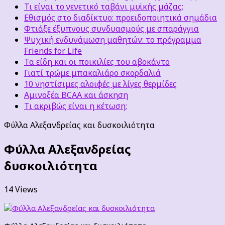
Τι είναι το γενετικό ταβάνι μυϊκής μάζας;
Εθισμός στο διαδίκτυο: προειδοποιητικά σημάδια
Φτιάξε έξυπνους συνδυασμούς με σπαράγγια
Ψυχική ενδυνάμωση μαθητών: το πρόγραμμα
Friends for Life
Τα είδη και οι ποικιλίες του αβοκάντο
Γιατί τρώμε μπακαλιάρο σκορδαλιά
10 νηστίσιμες αλοιφές με λίγες θερμίδες
Αμινοξέα BCAA και άσκηση
Τι ακριβώς είναι η κέτωση;
Φύλλα Αλεξανδρείας και δυσκοιλιότητα
Φύλλα Αλεξανδρείας
δυσκοιλιότητα
14 Views