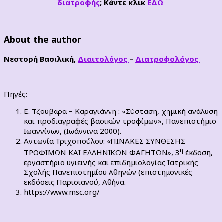
διατροφής
; Κάντε κλικ
ΕΔΩ
About the author
Νεστορή Βασιλική,
Διαιτολόγος
–
Διατροφολόγος
Πηγές:
Ε. Τζουβάρα – Καραγιάννη : «Σύσταση, χημική ανάλυση
και προδιαγραφές βασικών τροφίμων», Πανεπιστήμιο
Ιωαννίνων, (Ιωάννινα 2000).
Αντωνία Τριχοπούλου: «ΠΙΝΑΚΕΣ ΣΥΝΘΕΣΗΣ
η
ΤΡΟΦΙΜΩΝ ΚΑΙ ΕΛΛΗΝΙΚΩΝ ΦΑΓΗΤΩΝ», 3
έκδοση,
εργαστήριο υγιεινής και επιδημιολογίας Ιατρικής
Σχολής Πανεπιστημίου Αθηνών (επιστημονικές
εκδόσεις Παρισιανού, Αθήνα.
https://www.msc.org/