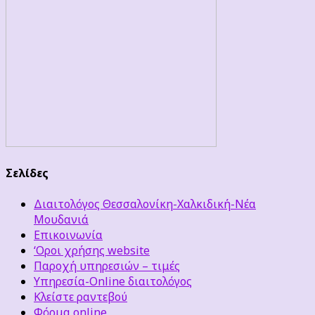
Σελίδες
Διαιτολόγος Θεσσαλονίκη-Χαλκιδική-Νέα
Μουδανιά
Επικοινωνία
‘Οροι χρήσης website
Παροχή υπηρεσιών – τιμές
Υπηρεσία-Online διαιτολόγος
Κλείστε ραντεβού
Φόρμα online