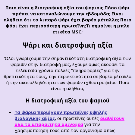
Ποια είναι η διατροφική αξία του ψαριού; Πόσο ψάρι
πρέπει να καταναλώνουμε την εβδομάδα; Είναι
αλήθεια ότι το λιπαρό ψάρι έχει βαρέα μέταλλα; Ποιο
ψάρι
έχει
περισσότερη
πρωτεΐνη
;Τι σημαίνει η μπλε
ετικέτα MSC;
Ψάρι και διατροφική αξία
Όλοι γνωρίζουμε την σημαντικότατη διατροφική αξία των
ψαριών στην διατροφή μας, έχουμε όμως ακούσει τα
τελευταία χρόνια πολλές “πληροφορίες” για την
θρεπτικότητα τους, την περιεκτικότητα σε βαρέα μέταλλα
ή την ακαταλληλότητα των ψαριών ιχθυοτροφείου. Ποια
είναι η αλήθεια;
Η διατροφική αξία του ψαριού
Τα ψάρια περιέχουν πρωτεΐνες υψηλής
βιολογικής αξίας
, οι πρωτεΐνες αυτές
διαθέτουν
όλα τα απαραίτητα αμινοξέα
για την
χρησιμοποίηση τους από τον οργανισμό όπως