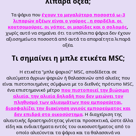
λιπαρά οξέα;
Τα ψάρια που
έχουν το μεγαλύτερο ποσοστό ω-3
λιπαρών οξέων είναι ο γαύρος , η σαρδέλα, οι
κουτσομούρες, οι γόπες, οι μαρίδες και ο σολομός
,
χωρίς αυτό να σημαίνει ότι τα υπόλοιπα ψάρια δεν έχουν
αξιοσημείωτα ποσοστά από αυτά τα απαραίτητα λιπαρά
οξέα.
Τι σημαίνει η μπλε ετικέτα MSC;
Η ετικέτα “μπλε ψαριού” MSC, αποδίδεται σε
αλιεύματα άγριων ​​ψαριών ή θαλασσινών από αλιείες που
είναι πιστοποιημένες σύμφωνα με το διεθνές πρότυπο MSC,
ένα επιστημονικό μέτρο
που πιστοποιεί την βιώσιμη
αλιεία, την
αλιεία
δηλαδή
που δεν μειώνει τον
πληθυσμό
των αλιευμάτων που
εμπορεύεται,
διασφαλίζει την διακίνηση υγιούς εμπορεύματος και
δεν επιδρά στο οικοσύστημα
. Η διαχείριση της
αλιευτικής δραστηριότητας γίνεται προσεκτικά, ώστε άλλα
είδη και ενδιαιτήματα εντός του οικοσυστήματος από το
οποίο αλιεύονται τα ψάρια και τα θαλασσινά να