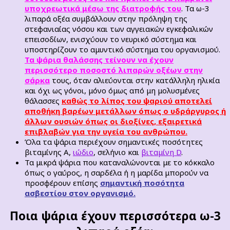
υποχρεωτικά μέσω της διατροφής του
. Τα ω-3
λιπαρά οξέα συμβάλλουν στην πρόληψη της
στεφανιαίας νόσου και των αγγειακών εγκεφαλικών
επεισοδίων, ενισχύουν το νευρικό σύστημα και
υποστηρίζουν το αμυντικό σύστημα του οργανισμού.
Τα ψάρια θαλάσσης τείνουν να έχουν
περισσότερο ποσοστό λιπαρών οξέων στην
σάρκα
τους, όταν αλιεύονται στην κατάλληλη ηλικία
και όχι ως γόνοι, μόνο όμως από μη μολυσμένες
θάλασσες
καθώς το λίπος του ψαριού αποτελεί
αποθήκη βαρέων μετάλλων όπως ο
υδράργυρος ή
άλλων ουσιών όπως οι διοξίνες
, εξαιρετικά
επιβλαβών
για την υγεία του
ανθρώπου.
Όλα τα ψάρια περιέχουν σημαντικές ποσότητες
βιταμίνης Α,
ιώδιο
, σελήνιο και
βιταμίνη D
.
Τα μικρά ψάρια που καταναλώνονται με το κόκκαλο
όπως ο γαύρος, η σαρδέλα ή η μαρίδα μπορούν να
προσφέρουν επίσης
σημαντική ποσότητα
ασβεστίου στον οργανισμό.
Ποια ψάρια έχουν περισσότερα ω-3