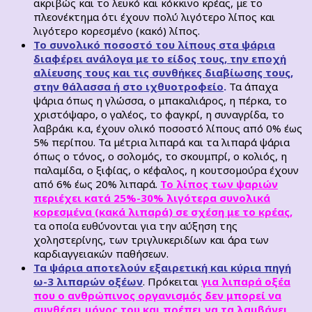
ακριβώς και το λευκό και κόκκινο κρέας, με το
πλεονέκτημα ότι έχουν πολύ λιγότερο λίπος και
λιγότερο κορεσμένο (κακό) λίπος.
Το συνολικό ποσοστό του λίπους στα ψάρια
διαφέρει ανάλογα με το είδος τους, την εποχή
αλίευσης τους και τις συνθήκες διαβίωσης τους,
στην θάλασσα ή στο
ιχθυοτροφείο
.
Τα άπαχα
ψάρια όπως η γλώσσα, ο μπακαλιάρος, η πέρκα, το
χριστόψαρο, ο γαλέος, το φαγκρί, η συναγρίδα, το
λαβράκι κ.α, έχουν ολικό ποσοστό λίπους από 0% έως
5% περίπου. Τα μέτρια λιπαρά και τα λιπαρά ψάρια
όπως ο τόνος, ο σολομός, το σκουμπρί, ο κολιός, η
παλαμίδα, ο ξιφίας, ο κέφαλος, η κουτσομούρα έχουν
από 6% έως 20% λιπαρά.
Το λίπος των ψαριών
περιέχει κατά 25%-30% λιγότερα συνολικά
κορεσμένα (κακά λιπαρά) σε σχέση με το κρέας,
τα οποία ευθύνονται για την αύξηση της
χοληστερίνης, των τριγλυκεριδίων και άρα των
καρδιαγγειακών παθήσεων.
Τα ψάρια αποτελούν εξαιρετική και κύρια πηγή
ω-3 λιπαρών οξέων
. Πρόκειται
για λιπαρά οξέα
που ο ανθρώπινος οργανισμός δεν μπορεί να
συνθέσει μόνος του και πρέπει να τα λαμβάνει