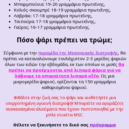
Μπαρμπούνια: 19-20 γραμμάρια πρωτεΐνης,
Κολιός-σκουμπρί: 18-19 γραμμάρια πρωτεΐνης,
Λαβράκι: 17-18 γραμμάρια πρωτεΐνης,
Τσιπούρα: 17-18 γραμμάρια πρωτεΐνης,
Γαύρος: 16-17 γραμμάρια πρωτεΐνης.
Πόσο ψάρι πρέπει να τρώμε;
Σύμφωνα με την
πυραμίδα της Μεσογειακής διατροφής
, θα
πρέπει να καταναλώνουμε τουλάχιστον 2-3 μερίδες ψαριών
όλων των ειδών την εβδομάδα, εκ των οποίων οι μισές
θα
πρέπει να προέρχονται από λιπαρά ψάρια για να
λάβουμε τα απαραίτητα λιπαρά οξέα
. Ως μια
μικρομερίδα ψαριού, ορίζονται τα 150 γραμμάρια
καθαρισμένου ψαριού.
⊗Βάλτε στην ζωή σας το ψάρι και υιοθετήστε μια
ισορροπημένη υγιεινή διατροφή! Μπορείτε να αγοράζετε
συσκευασμένα αλιεύματα που έχουν πιστοποιηθεί με την
μπλε ετικέτα MSC.
Θέλετε να ξεκινήσετε το δικό σας
πρόγραμμα