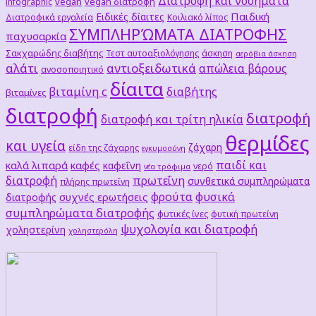
Διατροφή και νοσήματα
vegan
vegan διατροφή
infographic
Παιδική
Ειδικές δίαιτες
Διατροφικά εργαλεία
Κοιλιακό λίπος
ΣΥΜΠΛΗΡΏΜΑΤΑ ΔΙΑΤΡΟΦΗΣ
παχυσαρκία
Σακχαρώδης διαβήτης
Τεστ αυτοαξιολόγησης
άσκηση
αερόβια άσκηση
αλάτι
αντιοξειδωτικά
απώλεια βάρους
ανοσοποιητικό
δίαιτα
βιταμίνη c
διαβήτης
βιταμίνες
διατροφή
διατροφή
διατροφή και τρίτη ηλικία
θερμίδες
και υγεία
ζάχαρη
είδη της ζάχαρης
εγκυμοσύνη
παιδί και
καλά λιπαρά
καφές
καφεΐνη
νερό
νέα τρόφιμα
διατροφή
πρωτεΐνη
συνθετικά συμπληρώματα
πλήρης πρωτεΐνη
φρούτα
φυσικά
συχνές ερωτήσεις
διατροφής
συμπληρώματα διατροφής
φυτικές ίνες
φυτική πρωτείνη
ψυχολογία και διατροφή
χοληστερίνη
χοληστερόλη