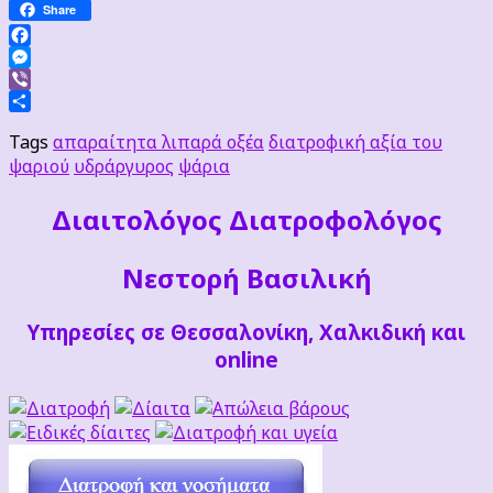
Share
Facebook
Messenger
Viber
Μοιραστείτε
Tags
απαραίτητα λιπαρά οξέα
διατροφική αξία του
ψαριού
υδράργυρος
ψάρια
Διαιτoλόγος Διατροφολόγος
Νεστορή Βασιλική
Υπηρεσίες σε Θεσσαλονίκη, Χαλκιδική και
online