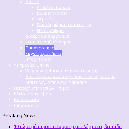
Δίαιτα
Απώλεια βάρους
Ειδικές δίαιτες
Θερμίδες
Συμπληρώματα διατροφής
Νέα τρόφιμα
Διατροφικά εργαλεία
Τεστ αυτοαξιολόγησης
Επικαιρότητα
Συχνές ερωτήσεις
Infographics
Υπηρεσίες Online
Vegan-vegetarian πλάνο διατροφής!
Δίαιτα για νηστεία: σχεδιάστε το νηστίσιμο
διαιτολόγιο που σας ταιριάζει!
Παροχή υπηρεσιών – τιμές
Κλείστε ραντεβού
Επικοινωνία
Infographics
Breaking News
10 αλμυρά σιρόπια topping με ελάχιστες θερμίδες