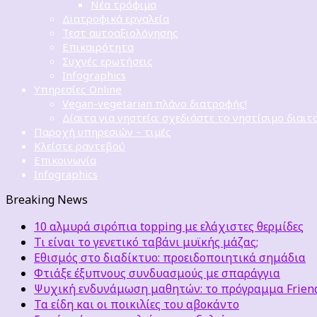
Νέα τρόφιμα
Διατροφικά εργαλεία
Τεστ αυτοαξιολόγησης
Επικαιρότητα
Συχνές ερωτήσεις
Infographics
Υπηρεσίες Online
Vegan-vegetarian πλάνο διατροφής!
Δίαιτα για νηστεία: σχεδιάστε το νηστίσιμο διαιτ
Παροχή υπηρεσιών – τιμές
Κλείστε ραντεβού
Επικοινωνία
Infographics
Breaking News
10 αλμυρά σιρόπια topping με ελάχιστες θερμίδες
Τι είναι το γενετικό ταβάνι μυϊκής μάζας;
Εθισμός στο διαδίκτυο: προειδοποιητικά σημάδια
Φτιάξε έξυπνους συνδυασμούς με σπαράγγια
Ψυχική ενδυνάμωση μαθητών: το πρόγραμμα Friends
Τα είδη και οι ποικιλίες του αβοκάντο