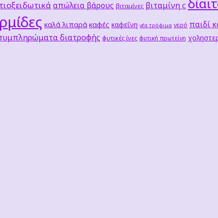
δίαι
τιοξειδωτικά
βιταμίνη c
απώλεια βάρους
βιταμίνες
ρμίδες
παιδί κ
καλά λιπαρά
καφές
καφεΐνη
νερό
νέα τρόφιμα
 συμπληρώματα διατροφής
χοληστερ
φυτικές ίνες
φυτική πρωτείνη