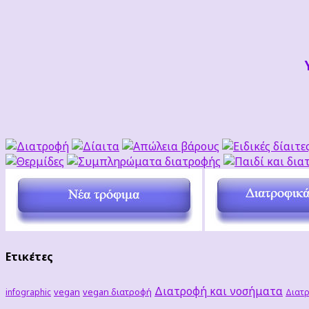
Ετικέτες
Διατροφή και νοσήματα
vegan
vegan διατροφή
infographic
Διατρ