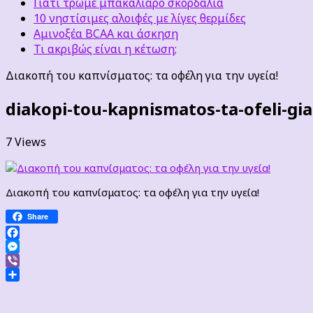
Γιατί τρώμε μπακαλιάρο σκορδαλιά
10 νηστίσιμες αλοιφές με λίγες θερμίδες
Αμινοξέα BCAA και άσκηση
Τι ακριβώς είναι η κέτωση;
Διακοπή του καπνίσματος: τα οφέλη για την υγεία!
diakopi-tou-kapnismatos-ta-ofeli-gia
7 Views
Διακοπή του καπνίσματος: τα οφέλη για την υγεία!
Share
Facebook
Messenger
Viber
Μοιραστείτε