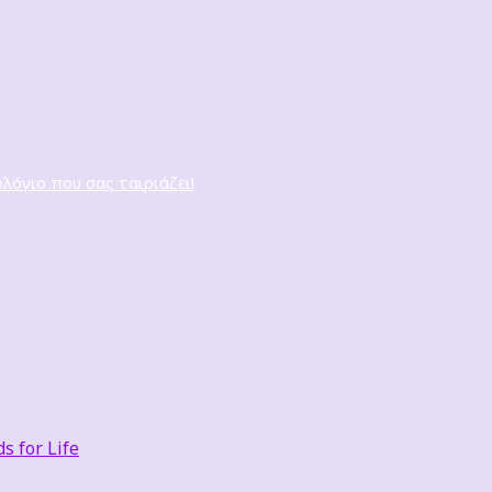
ολόγιο που σας ταιριάζει!
 for Life