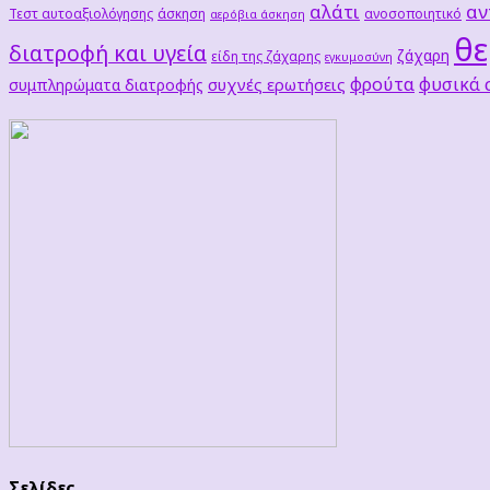
αλάτι
αν
Τεστ αυτοαξιολόγησης
άσκηση
ανοσοποιητικό
αερόβια άσκηση
θε
διατροφή και υγεία
ζάχαρη
είδη της ζάχαρης
εγκυμοσύνη
φρούτα
φυσικά
συχνές ερωτήσεις
συμπληρώματα διατροφής
Σελίδες