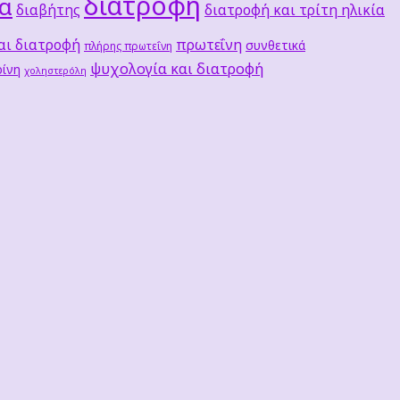
διατροφή
τα
διαβήτης
διατροφή και τρίτη ηλικία
αι διατροφή
πρωτεΐνη
συνθετικά
πλήρης πρωτεΐνη
ψυχολογία και διατροφή
ίνη
χοληστερόλη