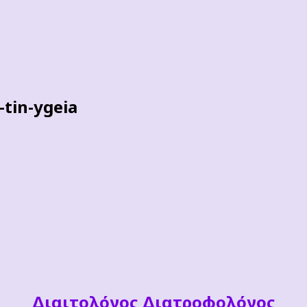
-tin-ygeia
Διαιτoλόγος Διατροφολόγος