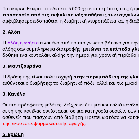
Το σκόρδο θεωρείται εδώ και 5.000 χρόνια περίπου, το φάρμ
προστασία από τις εκφυλιστικές παθήσεις των αγγείων
αμφιβληστροειδοπάθεια, η διαβητική νευροπάθεια και η δια
2. Αλόη
Η
Αλόη η γνήσια
είναι ένα από τα πιο γνωστά βότανα για την
αλόης σαν συμπλήρωμα διατροφής,
μειώνει τα επίπεδα γλ
δόθηκε ένα κουταλάκι αλόης την ημέρα για χρονική περίοδο 
3. Μαντζουράνα
Η δράση της είναι πολύ ισχυρή
στην παρεμπόδιση της γλ
ευθύνεται ο διαβήτης: το διαβητικό πόδι, αλλά και τις μικρ
3. Κανέλα
Οι πιο πρόσφατες μελέτες δείχνουν ότι μια κουταλιά κανέλ
αυτή της κανέλας συνίσταται σε μια κατηγορία ουσιών, των
ασθενείς που πάσχουν από διαβήτη. Πρέπει ωστόσο να κατα
της εκάστοτε φαρμακευτικής αγωγής.
5. Βρώμη