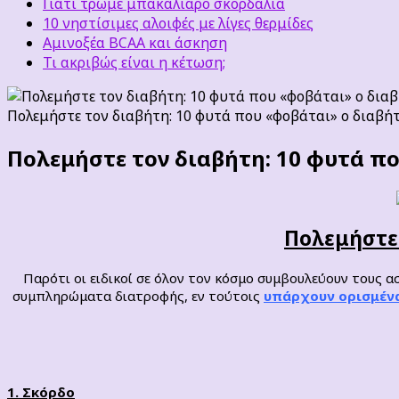
Γιατί τρώμε μπακαλιάρο σκορδαλιά
10 νηστίσιμες αλοιφές με λίγες θερμίδες
Αμινοξέα BCAA και άσκηση
Τι ακριβώς είναι η κέτωση;
Πολεμήστε τον διαβήτη: 10 φυτά που «φοβάται» ο διαβή
Πολεμήστε τον διαβήτη: 10 φυτά π
Πολεμήστε 
Παρότι οι ειδικοί σε όλον τον κόσμο συμβουλεύουν τους
συμπληρώματα διατροφής, εν τούτοις
υπάρχουν ορισμένα
1. Σκόρδο