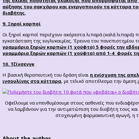
της ολικής ποσότητας γλυκόζης που απορροφάται από 
αύξησης του σακχάρου και ενεργοποιούν τα κύτταρα του
διαβήτης.
9. Ξηροί καρποί
Οι ξηροί καρποί περιέχουν ακόρεστα λιπαρά (καλά λιπαρά) 
εγκατάσταση της ευγλυκαιμίας. Έρευνα του πανεπιστημίου τ
γραμμάρια ξηρών καρπών (1 χούφτα) 5 φορές την εβδομ
γραμμάρια ξηρών καρπών (1 χούφτα) από 1-4 φορές την
10. Τζίνσενγκ
Η βασική θεραπευτική του δράση είναι
η ενίσχυση της απε
ινσουλίνης στα κύτταρα
, με τελικό αποτέλεσμα την άμεση
Οφείλουμε να υπενθυμίσουμε στους ασθενείς που ενδιαφέρ
να λαμβάνουν για την αντιμετώπιση του διαβήτη τους κα
στοχευμένη φαρμακευτική αγωγή, η τ
About the author