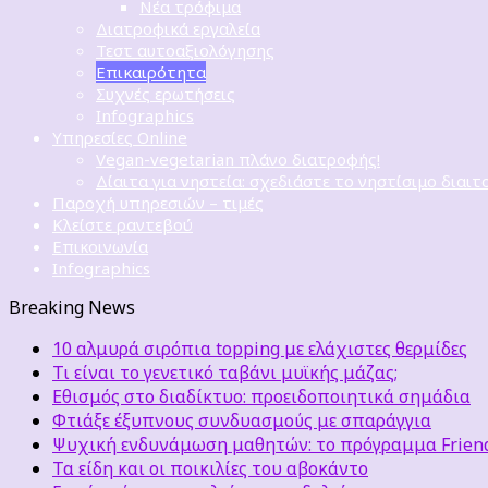
Νέα τρόφιμα
Διατροφικά εργαλεία
Τεστ αυτοαξιολόγησης
Επικαιρότητα
Συχνές ερωτήσεις
Infographics
Υπηρεσίες Online
Vegan-vegetarian πλάνο διατροφής!
Δίαιτα για νηστεία: σχεδιάστε το νηστίσιμο διαιτ
Παροχή υπηρεσιών – τιμές
Κλείστε ραντεβού
Επικοινωνία
Infographics
Breaking News
10 αλμυρά σιρόπια topping με ελάχιστες θερμίδες
Τι είναι το γενετικό ταβάνι μυϊκής μάζας;
Εθισμός στο διαδίκτυο: προειδοποιητικά σημάδια
Φτιάξε έξυπνους συνδυασμούς με σπαράγγια
Ψυχική ενδυνάμωση μαθητών: το πρόγραμμα Friends
Τα είδη και οι ποικιλίες του αβοκάντο