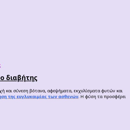
 ο διαβήτης
χή και σύνεση βότανα, αφεψήματα, εκχυλίσματα φυτών και
ηση της ευγλυκαιμίας των ασθενών
. Η φύση τα προσφέρει