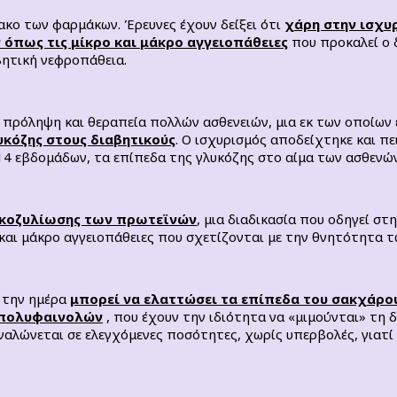
ακο των φαρμάκων. Έρευνες έχουν δείξει ότι
χάρη στην ισχυ
 όπως τις μίκρο και μάκρο αγγειοπάθειες
που προκαλεί ο 
βητική νεφροπάθεια.
 πρόληψη και θεραπεία πολλών ασθενειών, μια εκ των οποίων εί
υκόζης στους διαβητικούς
. Ο ισχυρισμός αποδείχτηκε και πε
14 εβδομάδων, τα επίπεδα της γλυκόζης στο αίμα των ασθενών
υκοζυλίωσης των πρωτεϊνών
, μια διαδικασία που οδηγεί σ
ό και μάκρο αγγειοπάθειες που σχετίζονται με την θνητότητα 
α την ημέρα
μπορεί να ελαττώσει τα επίπεδα του σακχάρο
πολυφαινολών
, που έχουν την ιδιότητα να «μιμούνται» τη 
ναλώνεται σε ελεγχόμενες ποσότητες, χωρίς υπερβολές, γιατί