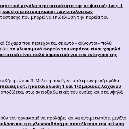
αιρετικά μεγάλη περιεκτικότητα της σε φυτικές ίνες. 1
ή και όχι απότομη καύση των υπόλοιπων
κατάστασης που μπορεί να επιδείνωση την πορεία του
κά ζάχαρα που περιέχονται σε αυτό «καίγονται» πολύ
ό ότι
το γλυκαιμικό φορτίο του καρότου είναι χαμηλό
στατικά είναι πολύ σημαντικά για την ενίσχυση της
αβήτη τύπου ΙΙ. Μελέτη που έγινε από ερευνητική ομάδα
απέδειξε ότι η κατανάλωση 1 και 1/2 μερίδας λάχανου
αποδίδεται στις αντιοξειδωτικές του ουσίες και στα υψηλά
ηθούν τον οργανισμό να προλάβει και να αντιμετωπίσει μεγάλο
μυλάση και η α-γλυκοσιδάση με αποτέλεσμα την μείωση