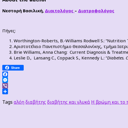
Νεστορή Βασιλική,
Διαιτολόγος
–
Διατροφολόγος
Πήγες:
Worthington-Roberts, B.-Williams Rodwell S.: “Nutrition T
Αριστοτέλειο Πανεπιστήμιο Θεσσαλονίκης, τμήμα Ιατρ
Brie Williams, Anna Chang: Current Diagnosis & Treatme
Leslie D., Lansang C., Coppack S., Kennedy L.: “
Diabetes. C
Share
Facebook
Messenger
Viber
Μοιραστείτε
Tags
αλόη
διαβήτης
διαβήτης και γλυκά
Η βρώμη και το 