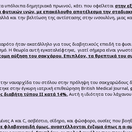
 τα υπόλοιπα δημητριακά πρωινού, κάτι που οφείλεται
στην εξ
α φυτικών ινών, με επακόλουθο αποτέλεσμα την σταδιακ
αλλά και την βελτίωση της αντίστασης στην ινσουλίνη, μιας 
καρότο ήταν ακατάλληλο για τους διαβητικούς επειδή τα φυσι
μό. Η θεωρία αυτή εγκαταλείφτηκε, γιατί σήμερα είναι γνωστ
ομη αύξηση του σακχάρου. Επιπλέον, τα θρεπτικά του συ
 την ναυαρχίδα του στόλου στην πρόληψη του σακχαρώδους δι
ηκε στην έγκυρη ιατρική επιθεώρηση British Medical Journal,
ς διαβήτη τύπου ΙΙ κατά 14%.
Αυτή η ιδιότητα του λάχανου 
αμίνες Α και C, ασβέστιο, σίδηρο, και φώσφορο, ουσίες που βο
σε φλαβονοειδή όμως, αναστέλλονται ένζυμα όπως η α-α