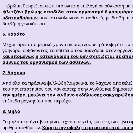
Η βρώμη θεωρείται ως η πιο υγιεινή επιλογή σε σύγκριση με
φλιτζάνι βρώμης αποδίδει στον οργανισμό 8 γραμμάρι
υδατανθράκων
που καταναλώνουν οι ασθενείς με διαβήτη, 
διαβήτη γενικότερα.
6. Καρότο
Μέχρι πριν από μερικά χρόνια κυριαρχούσε η άποψη ότι το 
γρήγορα, αυξάνοντας τα επίπεδα του σακχάρου στον οργανισ
και επομένως η κατανάλωση του δεν σχετίζεται με απότ
άμυνας του οργανισμού των ασθενών.
7. Λάχανο
Από όλα τα πράσινα φυλλώδη λαχανικά, το λάχανο αποτελεί
του πανεπιστημίου του Λάνκαστερ στην Αγγλία και δημοσιεύτ
την ημέρα, μειώνει τον κίνδυνο εκδήλωσης σακχαρώδου
επίπεδα μαγνησίου που περιέχει.
8. Μήλο
Το μήλο περιέχει βιταμίνες, ιχνοστοιχεία, φυτικές ίνες, βιτ
αριθμό παθήσεων.
Χάρη στην υψηλή περιεκτικότητά του 