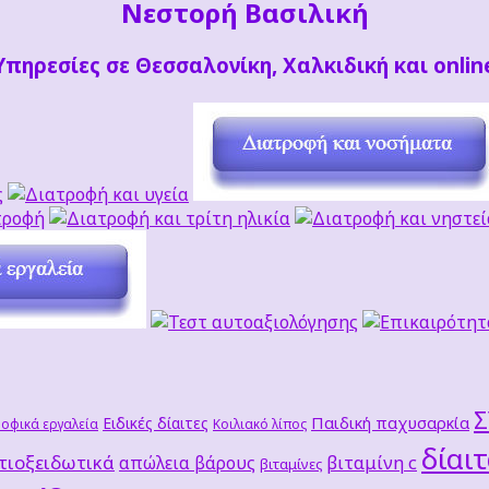
Νεστορή Βασιλική
Υπηρεσίες σε Θεσσαλονίκη, Χαλκιδική και onlin
Παιδική παχυσαρκία
Ειδικές δίαιτες
οφικά εργαλεία
Κοιλιακό λίπος
δίαι
τιοξειδωτικά
βιταμίνη c
απώλεια βάρους
βιταμίνες