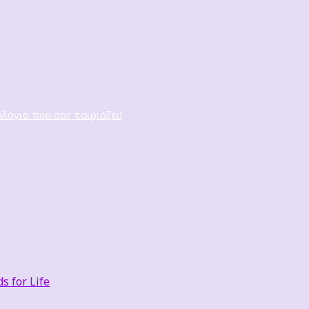
ολόγιο που σας ταιριάζει!
 for Life