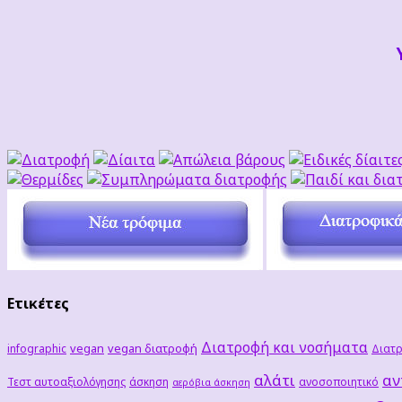
Ετικέτες
Διατροφή και νοσήματα
vegan
vegan διατροφή
infographic
Διατρ
αλάτι
αν
Τεστ αυτοαξιολόγησης
άσκηση
ανοσοποιητικό
αερόβια άσκηση