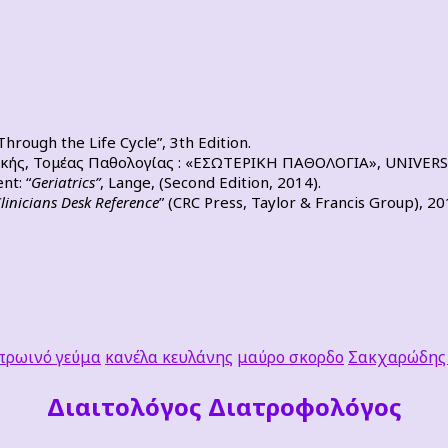
hrough the Life Cycle”, 3th Edition.
ικής, Τομέας Παθολογίας : «ΕΣΩΤΕΡΙΚΗ ΠΑΘΟΛΟΓΙΑ», UNIVERSI
nt: “
Geriatrics”
, Lange, (Second Edition, 2014).
linicians Desk Reference
” (CRC Press, Taylor & Francis Group), 20
πρωινό γεύμα
κανέλα κευλάνης
μαύρο σκορδο
Σακχαρώδης 
Διαιτoλόγος Διατροφολόγος