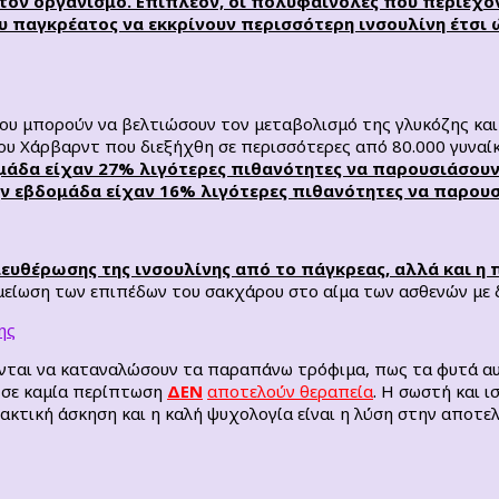
τον οργανισμό. Επιπλέον, οι πολυφαινόλες που περιέχο
 παγκρέατος να εκκρίνουν περισσότερη ινσουλίνη έτσι ώ
που μπορούν να βελτιώσουν τον μεταβολισμό της γλυκόζης κα
ου Χάρβαρντ που διεξήχθη σε περισσότερες από 80.000 γυναίκ
άδα είχαν 27% λιγότερες πιθανότητες να παρουσιάσουν 
 εβδομάδα είχαν 16% λιγότερες πιθανότητες να παρουσι
λευθέρωσης της ινσουλίνης από το πάγκρεας, αλλά και 
 μείωση των επιπέδων του σακχάρου στο αίμα των ασθενών με 
ονται να καταναλώσουν τα παραπάνω τρόφιμα, πως τα φυτά α
ι σε καμία περίπτωση
ΔΕΝ
αποτελούν θεραπεία
. Η σωστή και 
ακτική άσκηση και η καλή ψυχολογία είναι η λύση στην αποτε