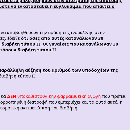
νται στο μήλο, βοηθούν στην αποτροπή της απότομης
στε να εγκατασταθεί η ευγλυκαιμία που απαιτεί ο
ι να υποβοηθήσουν την δράση της ινσουλίνης στην
ες, έδειξε
ότι όσες από αυτές κατανάλωναν 30
διαβήτη τύπου ΙΙ. Οι γυναίκες που κατανάλωναν 30
άσουν διαβήτη τύπου ΙΙ.
η παράλληλη αύξηση του αριθμού των υποδοχέων της
διαβήτη τύπου II.
υτά
ΔΕΝ
υποκαθιστούν την φαρμακευτική αγωγή
που πρέπει
ισορροπημένη διατροφή που εμπεριέχει και τα φυτά αυτά, η
λεσματική αντιμετώπιση του διαβήτη.