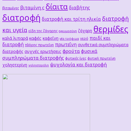
δίαιτα
βιταμίνη c
διαβήτης
βιταμίνες
διατροφή
διατροφή
διατροφή και τρίτη ηλικία
θερμίδες
και υγεία
ζάχαρη
είδη της ζάχαρης
εγκυμοσύνη
παιδί και
καλά λιπαρά
καφές
καφεΐνη
νερό
νέα τρόφιμα
διατροφή
πρωτεΐνη
συνθετικά συμπληρώματα
πλήρης πρωτεΐνη
φρούτα
φυσικά
συχνές ερωτήσεις
διατροφής
συμπληρώματα διατροφής
φυτικές ίνες
φυτική πρωτείνη
ψυχολογία και διατροφή
χοληστερίνη
χοληστερόλη