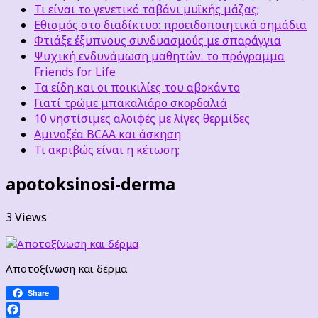
Τι είναι το γενετικό ταβάνι μυϊκής μάζας;
Εθισμός στο διαδίκτυο: προειδοποιητικά σημάδια
Φτιάξε έξυπνους συνδυασμούς με σπαράγγια
Ψυχική ενδυνάμωση μαθητών: το πρόγραμμα
Friends for Life
Τα είδη και οι ποικιλίες του αβοκάντο
Γιατί τρώμε μπακαλιάρο σκορδαλιά
10 νηστίσιμες αλοιφές με λίγες θερμίδες
Αμινοξέα BCAA και άσκηση
Τι ακριβώς είναι η κέτωση;
apotoksinosi-derma
3 Views
Αποτοξίνωση και δέρμα
Share