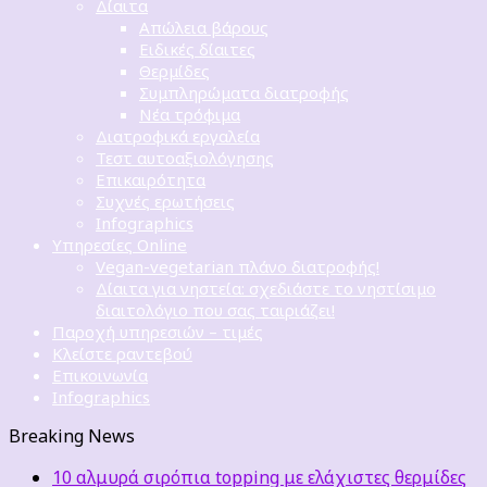
Δίαιτα
Απώλεια βάρους
Ειδικές δίαιτες
Θερμίδες
Συμπληρώματα διατροφής
Νέα τρόφιμα
Διατροφικά εργαλεία
Τεστ αυτοαξιολόγησης
Επικαιρότητα
Συχνές ερωτήσεις
Infographics
Υπηρεσίες Online
Vegan-vegetarian πλάνο διατροφής!
Δίαιτα για νηστεία: σχεδιάστε το νηστίσιμο
διαιτολόγιο που σας ταιριάζει!
Παροχή υπηρεσιών – τιμές
Κλείστε ραντεβού
Επικοινωνία
Infographics
Breaking News
10 αλμυρά σιρόπια topping με ελάχιστες θερμίδες