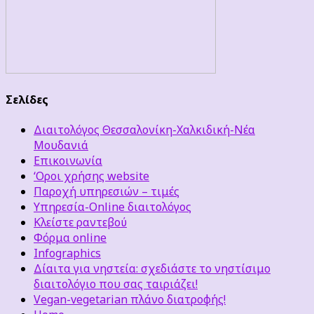
Σελίδες
Διαιτολόγος Θεσσαλονίκη-Χαλκιδική-Νέα
Μουδανιά
Επικοινωνία
‘Οροι χρήσης website
Παροχή υπηρεσιών – τιμές
Υπηρεσία-Online διαιτολόγος
Κλείστε ραντεβού
Φόρμα online
Infographics
Δίαιτα για νηστεία: σχεδιάστε το νηστίσιμο
διαιτολόγιο που σας ταιριάζει!
Vegan-vegetarian πλάνο διατροφής!