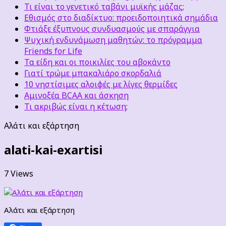
Τι είναι το γενετικό ταβάνι μυϊκής μάζας;
Εθισμός στο διαδίκτυο: προειδοποιητικά σημάδια
Φτιάξε έξυπνους συνδυασμούς με σπαράγγια
Ψυχική ενδυνάμωση μαθητών: το πρόγραμμα
Friends for Life
Τα είδη και οι ποικιλίες του αβοκάντο
Γιατί τρώμε μπακαλιάρο σκορδαλιά
10 νηστίσιμες αλοιφές με λίγες θερμίδες
Αμινοξέα BCAA και άσκηση
Τι ακριβώς είναι η κέτωση;
Αλάτι και εξάρτηση
alati-kai-exartisi
7 Views
Αλάτι και εξάρτηση