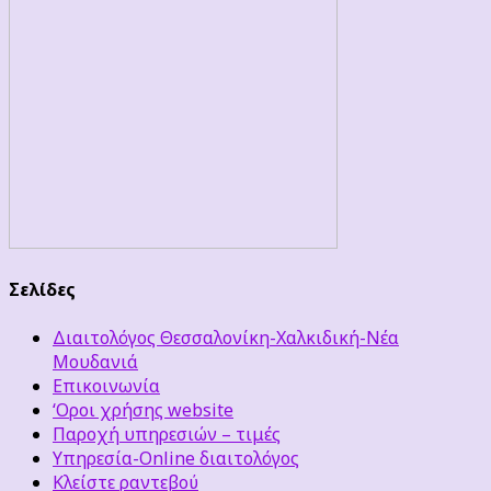
Σελίδες
Διαιτολόγος Θεσσαλονίκη-Χαλκιδική-Νέα
Μουδανιά
Επικοινωνία
‘Οροι χρήσης website
Παροχή υπηρεσιών – τιμές
Υπηρεσία-Online διαιτολόγος
Κλείστε ραντεβού