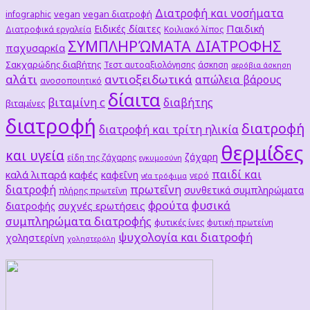
Διατροφή και νοσήματα
vegan
vegan διατροφή
infographic
Παιδική
Ειδικές δίαιτες
Διατροφικά εργαλεία
Κοιλιακό λίπος
ΣΥΜΠΛΗΡΏΜΑΤΑ ΔΙΑΤΡΟΦΗΣ
παχυσαρκία
Σακχαρώδης διαβήτης
Τεστ αυτοαξιολόγησης
άσκηση
αερόβια άσκηση
αλάτι
αντιοξειδωτικά
απώλεια βάρους
ανοσοποιητικό
δίαιτα
βιταμίνη c
διαβήτης
βιταμίνες
διατροφή
διατροφή
διατροφή και τρίτη ηλικία
θερμίδες
και υγεία
ζάχαρη
είδη της ζάχαρης
εγκυμοσύνη
παιδί και
καλά λιπαρά
καφές
καφεΐνη
νερό
νέα τρόφιμα
διατροφή
πρωτεΐνη
συνθετικά συμπληρώματα
πλήρης πρωτεΐνη
φρούτα
φυσικά
συχνές ερωτήσεις
διατροφής
συμπληρώματα διατροφής
φυτικές ίνες
φυτική πρωτείνη
ψυχολογία και διατροφή
χοληστερίνη
χοληστερόλη