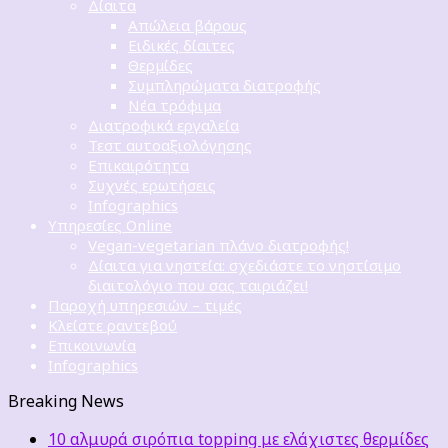
Δίαιτα
Απώλεια βάρους
Ειδικές δίαιτες
Θερμίδες
Συμπληρώματα διατροφής
Νέα τρόφιμα
Διατροφικά εργαλεία
Τεστ αυτοαξιολόγησης
Επικαιρότητα
Συχνές ερωτήσεις
Infographics
Υπηρεσίες Online
Vegan-vegetarian πλάνο διατροφής!
Δίαιτα για νηστεία: σχεδιάστε το νηστίσιμο
διαιτολόγιο που σας ταιριάζει!
Παροχή υπηρεσιών – τιμές
Κλείστε ραντεβού
Επικοινωνία
Infographics
Breaking News
10 αλμυρά σιρόπια topping με ελάχιστες θερμίδες