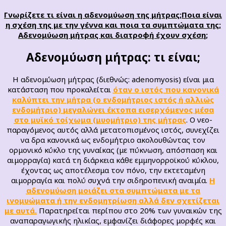
Γνωρίζετε τι είναι η αδενομύωση της μήτρας;Ποια είναι
η σχέση της με την γέννα και ποια τα συμπτώματα της;
Αδενομύωση μήτρας και διατροφή έχουν σχέση;
Αδενομύωση μήτρας: τι είναι;
Η αδενομύωση μήτρας (διεθνώς: adenomyosis) είναι μια
κατάσταση που προκαλείται
όταν ο ιστός που κανονικά
καλύπτει την μήτρα (ο ενδομήτριος ιστός ή αλλιώς
ενδομήτριο) μεγαλώνει έκτοπα εισερχόμενος μέσα
στο μυϊκό τοίχωμα (μυομήτριο) της μήτρας
. Ο νεο-
παραγόμενος αυτός αλλά μετατοπισμένος ιστός, συνεχίζει
να δρα κανονικά ως ενδομήτριο ακολουθώντας τον
ορμονικό κύκλο της γυναίκας (με πύκνωση, απόσπαση και
αιμορραγία) κατά τη διάρκεια κάθε εμμηνορροϊκού κύκλου,
έχοντας ως αποτέλεσμα τον πόνο, την εκτεταμένη
αιμορραγία και πολύ συχνά την σιδηροπενική αναιμία.
Η
αδενομύωση μοιάζει στα συμπτώματα με τα
ινομυώματα ή την ενδομητρίωση αλλά δεν σχετίζεται
με αυτά.
Παρατηρείται περίπου στο 20% των γυναικών της
αναπαραγωγικής ηλικίας, εμφανίζει διάφορες μορφές και