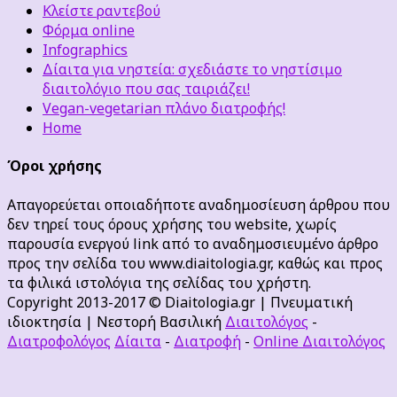
Κλείστε ραντεβού
Φόρμα online
Infographics
Δίαιτα για νηστεία: σχεδιάστε το νηστίσιμο
διαιτολόγιο που σας ταιριάζει!
Vegan-vegetarian πλάνο διατροφής!
Home
Όροι χρήσης
Απαγορεύεται οποιαδήποτε αναδημοσίευση άρθρου που
δεν τηρεί τους όρους χρήσης του website, χωρίς
παρουσία ενεργού link από το αναδημοσιευμένο άρθρο
προς την σελίδα του www.diaitologia.gr, καθώς και προς
τα φιλικά ιστολόγια της σελίδας του χρήστη.
Copyright 2013-2017 © Diaitologia.gr | Πνευματική
ιδιοκτησία | Νεστορή Βασιλική
Διαιτολόγος
-
Διατροφολόγος
Δίαιτα
-
Διατροφή
-
Online Διαιτολόγος