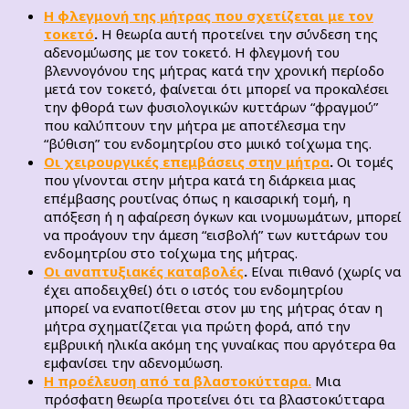
H φλεγμονή της μήτρας που σχετίζεται με τον
τοκετό
.
Η θεωρία αυτή προτείνει την σύνδεση της
αδενομύωσης με τον τοκετό. Η φλεγμονή του
βλεννογόνου της μήτρας κατά την χρονική περίοδο
μετά τον τοκετό, φαίνεται ότι μπορεί να προκαλέσει
την φθορά των φυσιολογικών κυττάρων “φραγμού”
που καλύπτουν την μήτρα με αποτέλεσμα την
“βύθιση” του ενδομητρίου στο μυικό τοίχωμα της.
Οι χειρουργικές επεμβάσεις στην μήτρα
.
Οι τομές
που γίνονται στην μήτρα κατά τη διάρκεια μιας
επέμβασης ρουτίνας όπως η καισαρική τομή, η
απόξεση ή η αφαίρεση όγκων και ινομυωμάτων, μπορεί
να προάγουν την άμεση “εισβολή” των κυττάρων του
ενδομητρίου στο τοίχωμα της μήτρας.
Οι αναπτυξιακές καταβολές
.
Είναι πιθανό (χωρίς να
έχει αποδειχθεί) ότι ο ιστός του ενδομητρίου
μπορεί να εναποτίθεται στον μυ της μήτρας όταν η
μήτρα σχηματίζεται για πρώτη φορά, από την
εμβρυική ηλικία ακόμη της γυναίκας που αργότερα θα
εμφανίσει την αδενομύωση.
Η προέλευση από τα βλαστοκύτταρα.
Μια
πρόσφατη θεωρία προτείνει ότι τα βλαστοκύτταρα