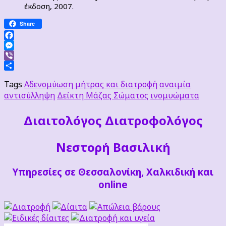
έκδοση, 2007.
Share
Facebook
Messenger
Viber
Μοιραστείτε
Tags
Αδενομύωση μήτρας και διατροφή
αναιμία
αντισύλληψη
Δείκτη Μάζας Σώματος
ινομυώματα
Διαιτoλόγος Διατροφολόγος
Νεστορή Βασιλική
Υπηρεσίες σε Θεσσαλονίκη, Χαλκιδική και
online