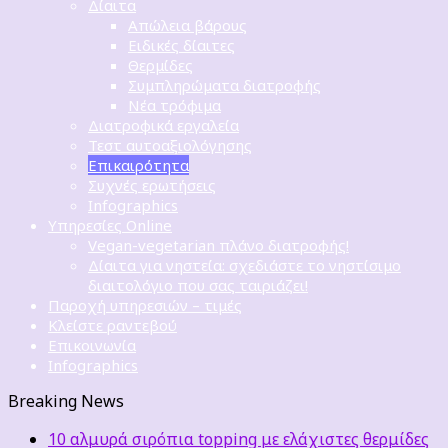
Δίαιτα
Απώλεια βάρους
Ειδικές δίαιτες
Θερμίδες
Συμπληρώματα διατροφής
Νέα τρόφιμα
Διατροφικά εργαλεία
Τεστ αυτοαξιολόγησης
Επικαιρότητα
Συχνές ερωτήσεις
Infographics
Υπηρεσίες Online
Vegan-vegetarian πλάνο διατροφής!
Δίαιτα για νηστεία: σχεδιάστε το νηστίσιμο
διαιτολόγιο που σας ταιριάζει!
Παροχή υπηρεσιών – τιμές
Κλείστε ραντεβού
Επικοινωνία
Infographics
Breaking News
10 αλμυρά σιρόπια topping με ελάχιστες θερμίδες