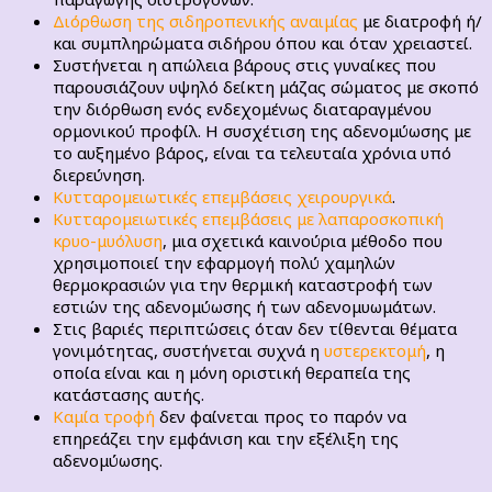
Διόρθωση της σιδηροπενικής αναιμίας
με διατροφή ή/
και συμπληρώματα σιδήρου όπου και όταν χρειαστεί.
Συστήνεται η απώλεια βάρους στις γυναίκες που
παρουσιάζουν υψηλό δείκτη μάζας σώματος με σκοπό
την διόρθωση ενός ενδεχομένως διαταραγμένου
ορμονικού προφίλ. Η συσχέτιση της αδενομύωσης με
το αυξημένο βάρος, είναι τα τελευταία χρόνια υπό
διερεύνηση.
Κυτταρομειωτικές επεμβάσεις χειρουργικά
.
Κυτταρομειωτικές επεμβάσεις με λαπαροσκοπική
κρυο-μυόλυση
, μια σχετικά καινούρια μέθοδο που
χρησιμοποιεί την εφαρμογή πολύ χαμηλών
θερμοκρασιών για την θερμική καταστροφή των
εστιών της αδενομύωσης ή των αδενομυωμάτων.
Στις βαριές περιπτώσεις όταν δεν τίθενται θέματα
γονιμότητας, συστήνεται συχνά η
υστερεκτομή
, η
οποία είναι και η μόνη οριστική θεραπεία της
κατάστασης αυτής.
Καμία τροφή
δεν φαίνεται προς το παρόν να
επηρεάζει την εμφάνιση και την εξέλιξη της
αδενομύωσης.