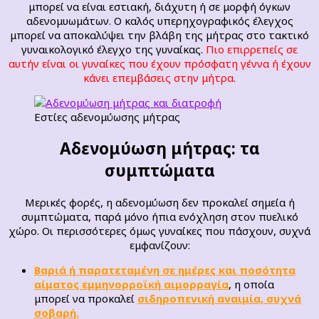
μπορεί να είναι εστιακή, διάχυτη ή σε μορφή όγκων
αδενομυωμάτων. Ο καλός υπερηχογραφικός έλεγχος
μπορεί να αποκαλύψει την βλάβη της μήτρας στο τακτικό
γυναικολογικό έλεγχο της γυναίκας.
Πιο επιρρεπείς σε
αυτήν είναι οι γυναίκες που έχουν πρόσφατη γέννα ή έχουν
κάνει επεμβάσεις στην μήτρα.
Εστίες αδενομύωσης μήτρας
Αδενομύωση μήτρας: τα
συμπτώματα
Μερικές φορές, η αδενομύωση δεν προκαλεί σημεία ή
συμπτώματα, παρά μόνο ήπια ενόχληση στον πυελικό
χώρο. Οι περισσότερες όμως γυναίκες που πάσχουν, συχνά
εμφανίζουν:
Βαριά ή παρατεταμένη σε ημέρες και ποσότητα
αίματος εμμηνορροϊκή αιμορραγία
, η οποία
μπορεί να προκαλεί
σιδηροπενική αναιμία, συχνά
σοβαρή.