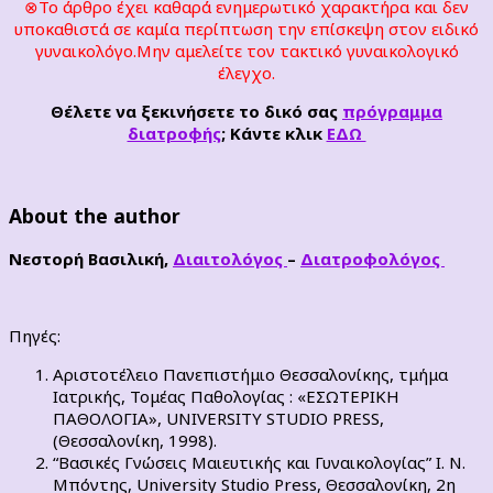
⊗Το άρθρο έχει καθαρά ενημερωτικό χαρακτήρα και δεν
υποκαθιστά σε καμία περίπτωση την επίσκεψη στον ειδικό
γυναικολόγο.Μην αμελείτε τον τακτικό γυναικολογικό
έλεγχο.
Θέλετε να ξεκινήσετε το δικό σας
πρόγραμμα
διατροφής
; Κάντε κλικ
ΕΔΩ
About the author
Νεστορή Βασιλική,
Διαιτολόγος
–
Διατροφολόγος
Πηγές:
Αριστοτέλειο Πανεπιστήμιο Θεσσαλονίκης, τμήμα
Ιατρικής, Τομέας Παθολογίας : «ΕΣΩΤΕΡΙΚΗ
ΠΑΘΟΛΟΓΙΑ», UNIVERSITY STUDIO PRESS,
(Θεσσαλονίκη, 1998).
“Βασικές Γνώσεις Μαιευτικής και Γυναικολογίας” Ι. Ν.
Μπόντης, University Studio Press, Θεσσαλονίκη, 2η