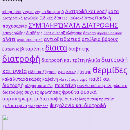
Διατροφή και νοσήματα
vegan
vegan διατροφή
infographic
Παιδική
Ειδικές δίαιτες
Διατροφικά εργαλεία
Κοιλιακό λίπος
ΣΥΜΠΛΗΡΏΜΑΤΑ ΔΙΑΤΡΟΦΗΣ
παχυσαρκία
Σακχαρώδης διαβήτης
Τεστ αυτοαξιολόγησης
άσκηση
αερόβια άσκηση
αλάτι
αντιοξειδωτικά
απώλεια βάρους
ανοσοποιητικό
δίαιτα
βιταμίνη c
διαβήτης
βιταμίνες
διατροφή
διατροφή
διατροφή και τρίτη ηλικία
θερμίδες
και υγεία
ζάχαρη
είδη της ζάχαρης
εγκυμοσύνη
παιδί και
καλά λιπαρά
καφές
καφεΐνη
νερό
νέα τρόφιμα
διατροφή
πρωτεΐνη
συνθετικά συμπληρώματα
πλήρης πρωτεΐνη
φρούτα
φυσικά
συχνές ερωτήσεις
διατροφής
συμπληρώματα διατροφής
φυτικές ίνες
φυτική πρωτείνη
ψυχολογία και διατροφή
χοληστερίνη
χοληστερόλη