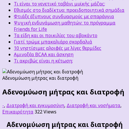
Τι είναι το γενετικό ταβάνι μυϊκής μάζας;
Εθισμός στο διαδίκτυο: προειδοποιητικά σημάδια
Φτιάξε έξυπνους συνδυασμούς με σπαράγγια
Ψυχική ενδυνάμωση μαθητών: το πρόγραμμα
Friends for Life
Τα είδη και οι ποικιλίες του αβοκάντο
Γιατί τρώμε μπακαλιάρο σκορδαλιά
10 νηστίσιμες αλοιφές με λίγες θερμίδες
Αμινοξέα BCAA και άσκηση
Τι ακριβώς είναι η κέτωση;
Αδενομύωση μήτρας και διατροφή
Αδενομύωση μήτρας και διατροφή
-
,
Διατροφή και εγκυμοσύνη
,
Διατροφή και νοσήματα
,
Επικαιρότητα
322 Views
Αδενομύωση μήτρας και διατροφή