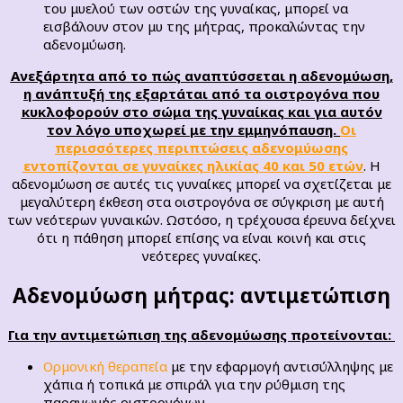
του μυελού των οστών της γυναίκας, μπορεί να
εισβάλουν στον μυ της μήτρας, προκαλώντας την
αδενομύωση.
Ανεξάρτητα από το πώς αναπτύσσεται η αδενομύωση,
η ανάπτυξή της εξαρτάται από τα οιστρογόνα που
κυκλοφορούν στο σώμα της γυναίκας και για αυτόν
τον λόγο υποχωρεί με την εμμηνόπαυση.
Οι
περισσότερες περιπτώσεις αδενομύωσης
εντοπίζονται σε γυναίκες ηλικίας 40 και 50 ετών
. Η
αδενομύωση σε αυτές τις γυναίκες μπορεί να σχετίζεται με
μεγαλύτερη έκθεση στα οιστρογόνα σε σύγκριση με αυτή
των νεότερων γυναικών. Ωστόσο, η τρέχουσα έρευνα δείχνει
ότι η πάθηση μπορεί επίσης να είναι κοινή και στις
νεότερες γυναίκες.
Αδενομύωση μήτρας: αντιμετώπιση
Για την αντιμετώπιση της αδενομύωσης προτείνονται:
Ορμονική θεραπεία
με την εφαρμογή αντισύλληψης με
χάπια ή τοπικά με σπιράλ για την ρύθμιση της
παραγωγής οιστρογόνων.