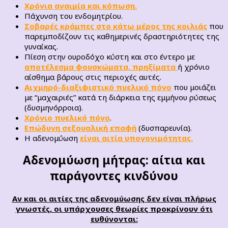
Χρόνια αναιμία και κόπωση.
Πάχυνση του ενδομητρίου.
Σοβαρές κράμπες στο κάτω μέρος της κοιλιάς
που
παρεμποδίζουν τις καθημερινές δραστηριότητες της
γυναίκας.
Πίεση στην ουροδόχο κύστη και στο έντερο με
αποτέλεσμα φουσκώματα, πρηξίματα
ή χρόνιο
αίσθημα βάρους στις περιοχές αυτές.
Αιχμηρό-διαξιφιστικό πυελικό πόνο
που μοιάζει
με “μαχαιριές” κατά τη διάρκεια της εμμήνου ρύσεως
(δυσμηνόρροια).
Χρόνιο πυελικό πόνο
.
Επώδυνη σεξουαλική επαφή
(δυσπαρευνία).
Η αδενομύωση
είναι αιτία υπογονιμότητας.
Αδενομύωση μήτρας: αίτια και
παράγοντες κινδύνου
Αν και οι αιτίες της αδενομύωσης δεν είναι πλήρως
γνωστές, οι υπάρχουσες θεωρίες προκρίνουν ότι
ευθύνονται: