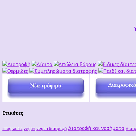
Ετικέτες
Διατροφή και νοσήματα
vegan
vegan διατροφή
infographic
Διατρ