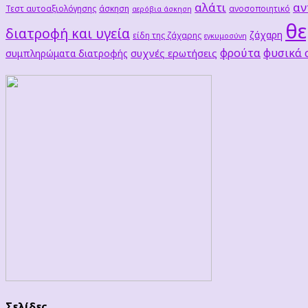
αλάτι
αν
Τεστ αυτοαξιολόγησης
άσκηση
ανοσοποιητικό
αερόβια άσκηση
θε
διατροφή και υγεία
ζάχαρη
είδη της ζάχαρης
εγκυμοσύνη
φρούτα
φυσικά
συχνές ερωτήσεις
συμπληρώματα διατροφής
Σελίδες