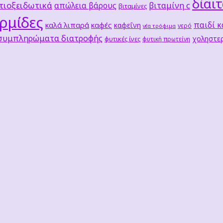
δίαι
τιοξειδωτικά
βιταμίνη c
απώλεια βάρους
βιταμίνες
ρμίδες
παιδί κ
καλά λιπαρά
καφές
καφεΐνη
νερό
νέα τρόφιμα
 συμπληρώματα διατροφής
χοληστερ
φυτικές ίνες
φυτική πρωτείνη