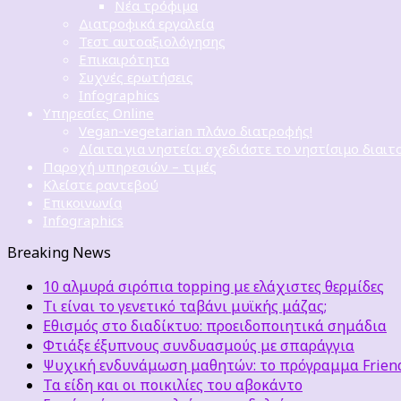
Νέα τρόφιμα
Διατροφικά εργαλεία
Τεστ αυτοαξιολόγησης
Επικαιρότητα
Συχνές ερωτήσεις
Infographics
Υπηρεσίες Online
Vegan-vegetarian πλάνο διατροφής!
Δίαιτα για νηστεία: σχεδιάστε το νηστίσιμο διαιτ
Παροχή υπηρεσιών – τιμές
Κλείστε ραντεβού
Επικοινωνία
Infographics
Breaking News
10 αλμυρά σιρόπια topping με ελάχιστες θερμίδες
Τι είναι το γενετικό ταβάνι μυϊκής μάζας;
Εθισμός στο διαδίκτυο: προειδοποιητικά σημάδια
Φτιάξε έξυπνους συνδυασμούς με σπαράγγια
Ψυχική ενδυνάμωση μαθητών: το πρόγραμμα Friends
Τα είδη και οι ποικιλίες του αβοκάντο