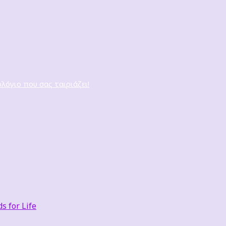
ολόγιο που σας ταιριάζει!
 for Life