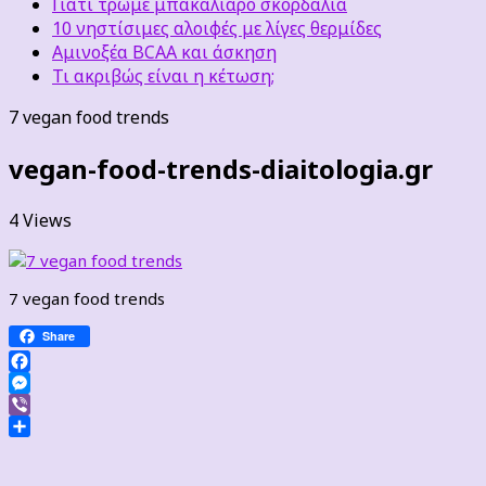
Γιατί τρώμε μπακαλιάρο σκορδαλιά
10 νηστίσιμες αλοιφές με λίγες θερμίδες
Αμινοξέα BCAA και άσκηση
Τι ακριβώς είναι η κέτωση;
7 vegan food trends
vegan-food-trends-diaitologia.gr
4 Views
7 vegan food trends
Share
Facebook
Messenger
Viber
Μοιραστείτε