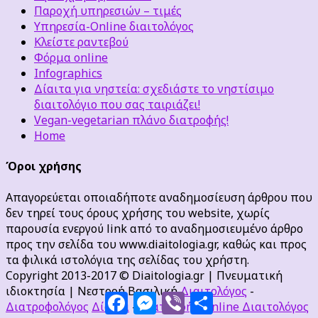
Παροχή υπηρεσιών – τιμές
Υπηρεσία-Online διαιτολόγος
Κλείστε ραντεβού
Φόρμα online
Infographics
Δίαιτα για νηστεία: σχεδιάστε το νηστίσιμο
διαιτολόγιο που σας ταιριάζει!
Vegan-vegetarian πλάνο διατροφής!
Home
Όροι χρήσης
Απαγορεύεται οποιαδήποτε αναδημοσίευση άρθρου που
δεν τηρεί τους όρους χρήσης του website, χωρίς
παρουσία ενεργού link από το αναδημοσιευμένο άρθρο
προς την σελίδα του www.diaitologia.gr, καθώς και προς
τα φιλικά ιστολόγια της σελίδας του χρήστη.
Copyright 2013-2017 © Diaitologia.gr | Πνευματική
ιδιοκτησία | Νεστορή Βασιλική
Διαιτολόγος
-
Facebook
Messenger
Viber
Μοιραστείτε
Διατροφολόγος
Δίαιτα
-
Διατροφή
-
Online Διαιτολόγος