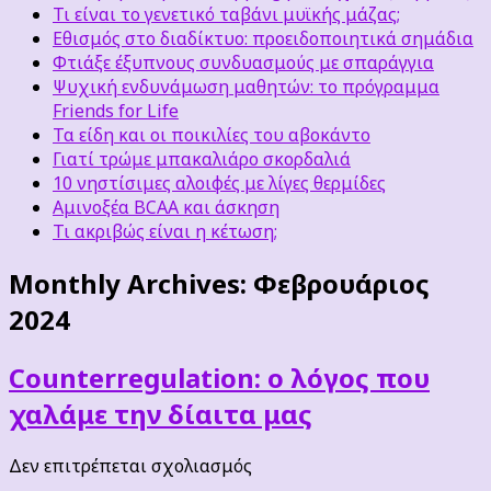
Τι είναι το γενετικό ταβάνι μυϊκής μάζας;
Εθισμός στο διαδίκτυο: προειδοποιητικά σημάδια
Φτιάξε έξυπνους συνδυασμούς με σπαράγγια
Ψυχική ενδυνάμωση μαθητών: το πρόγραμμα
Friends for Life
Τα είδη και οι ποικιλίες του αβοκάντο
Γιατί τρώμε μπακαλιάρο σκορδαλιά
10 νηστίσιμες αλοιφές με λίγες θερμίδες
Αμινοξέα BCAA και άσκηση
Τι ακριβώς είναι η κέτωση;
Monthly Archives:
Φεβρουάριος
2024
Counterregulation: ο λόγος που
χαλάμε την δίαιτα μας
στο
Δεν επιτρέπεται σχολιασμός
Counterregulation: