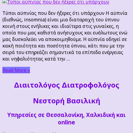
αϋπνίας
που
Τύποι αϋπνίας που δεν ήξερες ότι υπάρχουν Η αϋπνία
δεν
(διεθνώς, insomnia) είναι μια διαταραχή του ύπνου
ήξερες
κοινή στους ενήλικες και ιδιαίτερα στις γυναίκες, η
ότι
οποία που μας καθιστά ανήσυχους και ευάλωτους ενώ
υπάρχουν
μας δυσκολεύει να αποκοιμηθούμε. Η αϋπνία οδηγεί σε
κακή ποιότητα και ποσότητα ύπνου, κάτι που με την
σειρά του επηρεάζει σημαντικά τα επίπεδα ενέργειας
και νηφαλιότητας κατά την …
Read More »
Διαιτoλόγος Διατροφολόγος
Νεστορή Βασιλική
Υπηρεσίες σε Θεσσαλονίκη, Χαλκιδική και
online