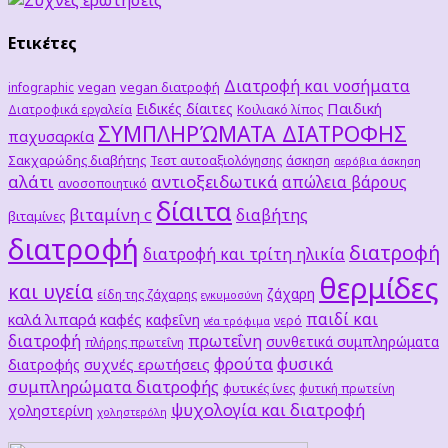
Ετικέτες
Διατροφή και νοσήματα
vegan
vegan διατροφή
infographic
Παιδική
Ειδικές δίαιτες
Διατροφικά εργαλεία
Κοιλιακό λίπος
ΣΥΜΠΛΗΡΏΜΑΤΑ ΔΙΑΤΡΟΦΗΣ
παχυσαρκία
Σακχαρώδης διαβήτης
Τεστ αυτοαξιολόγησης
άσκηση
αερόβια άσκηση
αλάτι
αντιοξειδωτικά
απώλεια βάρους
ανοσοποιητικό
δίαιτα
βιταμίνη c
διαβήτης
βιταμίνες
διατροφή
διατροφή
διατροφή και τρίτη ηλικία
θερμίδες
και υγεία
ζάχαρη
είδη της ζάχαρης
εγκυμοσύνη
παιδί και
καλά λιπαρά
καφές
καφεΐνη
νερό
νέα τρόφιμα
διατροφή
πρωτεΐνη
συνθετικά συμπληρώματα
πλήρης πρωτεΐνη
φρούτα
φυσικά
συχνές ερωτήσεις
διατροφής
συμπληρώματα διατροφής
φυτικές ίνες
φυτική πρωτείνη
ψυχολογία και διατροφή
χοληστερίνη
χοληστερόλη