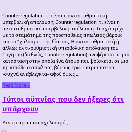
ο
λόγος
Counterregulation: τι είναι η αντισταθμιστική
που
υπερβολική απόλαυση; Counterregulation: τι είναι η
χαλάμε
αντισταθμιστική υπερβολική απόλαυση; Τι σχέση έχει
την
με το σταμάτημα της προσπάθειας απώλειας βάρους
δίαιτα
και το “χάλασμα” της δίαιτας; Η αντισταθμιστική ή
μας
αλλιώς αντι-ρυθμιστική υπερβολική απόλαυση του
φαγητού (διεθνώς, Counterregulation) αναφέρεται σε μια
κατάσταση στην οποία ένα άτομο που βρίσκεται σε μια
προσπάθεια απώλειας βάρους τρώει περισσότερο
-συχνά ανεξέλεγκτα- αφού όμως …
Read More »
Τύποι αϋπνίας που δεν ήξερες ότι
υπάρχουν
στο
Δεν επιτρέπεται σχολιασμός
Τύποι