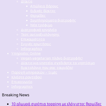
Δίαιτα
Απώλεια βάρους
Ειδικές δίαιτες
Θερμίδες
Συμπληρώματα διατροφής
Νέα τρόφιμα
Διατροφικά εργαλεία
Τεστ αυτοαξιολόγησης
Επικαιρότητα
Συχνές ερωτήσεις
Infographics
Υπηρεσίες Online
Vegan-vegetarian πλάνο διατροφής!
Δίαιτα για νηστεία: σχεδιάστε το νηστίσιμο
διαιτολόγιο που σας ταιριάζει!
Παροχή υπηρεσιών – τιμές
Κλείστε ραντεβού
Επικοινωνία
Infographics
Breaking News
10 αλμυρά σιρόπια topping με ελάχιστες θερμίδες