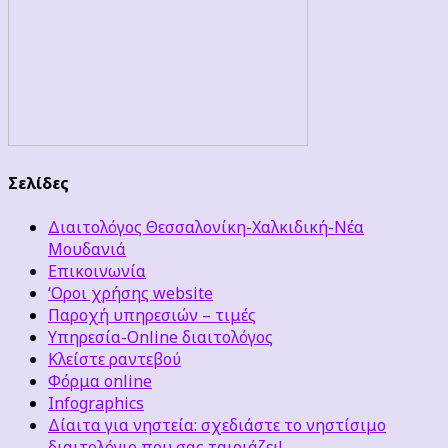
Σελίδες
Διαιτολόγος Θεσσαλονίκη-Χαλκιδική-Νέα
Μουδανιά
Επικοινωνία
‘Οροι χρήσης website
Παροχή υπηρεσιών – τιμές
Υπηρεσία-Online διαιτολόγος
Κλείστε ραντεβού
Φόρμα online
Infographics
Δίαιτα για νηστεία: σχεδιάστε το νηστίσιμο
διαιτολόγιο που σας ταιριάζει!