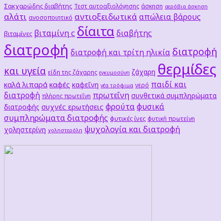
Σακχαρώδης διαβήτης
Τεστ αυτοαξιολόγησης
άσκηση
αερόβια άσκηση
αλάτι
αντιοξειδωτικά
απώλεια βάρους
ανοσοποιητικό
δίαιτα
βιταμίνη c
διαβήτης
βιταμίνες
διατροφή
διατροφή
διατροφή και τρίτη ηλικία
θερμίδες
και υγεία
ζάχαρη
είδη της ζάχαρης
εγκυμοσύνη
παιδί και
καλά λιπαρά
καφές
καφεΐνη
νερό
νέα τρόφιμα
διατροφή
πρωτεΐνη
συνθετικά συμπληρώματα
πλήρης πρωτεΐνη
φρούτα
φυσικά
συχνές ερωτήσεις
διατροφής
συμπληρώματα διατροφής
φυτικές ίνες
φυτική πρωτείνη
ψυχολογία και διατροφή
χοληστερίνη
χοληστερόλη