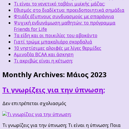
Τι είναι το γενετικό ταβάνι μυϊκής μάζας;
Εθισμός στο διαδίκτυο: προειδοποιητικά σημάδια
Φτιάξε έξυπνους συνδυασμούς με σπαράγγια
Ψυχική ενδυνάμωση μαθητών: το πρόγραμμα
Friends for Life
Τα είδη και οι ποικιλίες του αβοκάντο
Γιατί τρώμε μπακαλιάρο σκορδαλιά
10 νηστίσιμες αλοιφές με λίγες θερμίδες
Αμινοξέα BCAA και άσκηση
Τι ακριβώς είναι η κέτωση;
Monthly Archives:
Μάιος 2023
Τι γνωρίζεις για την ύπνωση;
στο
Δεν επιτρέπεται σχολιασμός
Τι
γνωρίζεις
για
Τι γνωρίζεις για την ύπνωση; Τι είναι η ύπνωση; Ποια
την