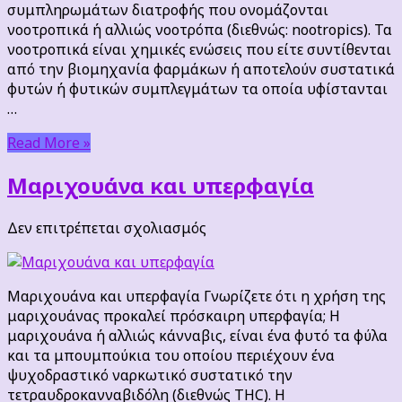
συμπληρωμάτων διατροφής που ονομάζονται
νοοτροπικά ή αλλιώς νοοτρόπα (διεθνώς: nootropics). Τα
νοοτροπικά είναι χημικές ενώσεις που είτε συντίθενται
από την βιομηχανία φαρμάκων ή αποτελούν συστατικά
φυτών ή φυτικών συμπλεγμάτων τα οποία υφίστανται
…
Read More »
Μαριχουάνα και υπερφαγία
στο
Δεν επιτρέπεται σχολιασμός
Μαριχουάνα
και
υπερφαγία
Μαριχουάνα και υπερφαγία Γνωρίζετε ότι η χρήση της
μαριχουάνας προκαλεί πρόσκαιρη υπερφαγία; Η
μαριχουάνα ή αλλιώς κάνναβις, είναι ένα φυτό τα φύλα
και τα μπουμπούκια του οποίου περιέχουν ένα
ψυχοδραστικό ναρκωτικό συστατικό την
τετραυδροκανναβιδόλη (διεθνώς THC). Η