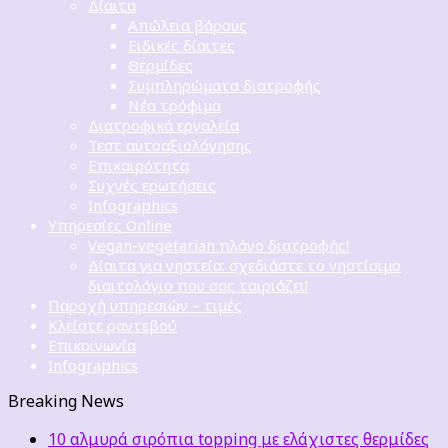
Δίαιτα
Απώλεια βάρους
Ειδικές δίαιτες
Θερμίδες
Συμπληρώματα διατροφής
Νέα τρόφιμα
Διατροφικά εργαλεία
Τεστ αυτοαξιολόγησης
Επικαιρότητα
Συχνές ερωτήσεις
Infographics
Υπηρεσίες Online
Vegan-vegetarian πλάνο διατροφής!
Δίαιτα για νηστεία: σχεδιάστε το νηστίσιμο
διαιτολόγιο που σας ταιριάζει!
Παροχή υπηρεσιών – τιμές
Κλείστε ραντεβού
Επικοινωνία
Infographics
Breaking News
10 αλμυρά σιρόπια topping με ελάχιστες θερμίδες