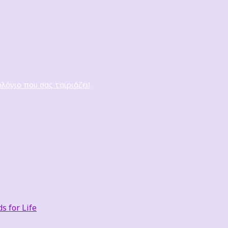
ολόγιο που σας ταιριάζει!
 for Life