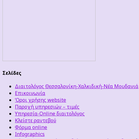
Σελίδες
Διαιτολόγος Θεσσαλονίκη-Χαλκιδική-Νέα Μουδανιά
Επικοινωνία
‘Οροι χρήσης website
Παροχή υπηρεσιών – τιμές
Υπηρεσία-Online διαιτολόγος
Κλείστε ραντεβού
Φόρμα online
Infographics