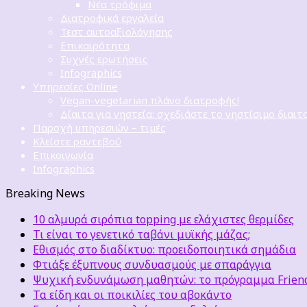
Νέα τρόφιμα
Διατροφικά εργαλεία
Τεστ αυτοαξιολόγησης
Επικαιρότητα
Συχνές ερωτήσεις
Infographics
Υπηρεσίες Online
Vegan-vegetarian πλάνο διατροφής!
Δίαιτα για νηστεία: σχεδιάστε το νηστίσιμο διαιτ
Παροχή υπηρεσιών – τιμές
Κλείστε ραντεβού
Επικοινωνία
Infographics
Breaking News
10 αλμυρά σιρόπια topping με ελάχιστες θερμίδες
Τι είναι το γενετικό ταβάνι μυϊκής μάζας;
Εθισμός στο διαδίκτυο: προειδοποιητικά σημάδια
Φτιάξε έξυπνους συνδυασμούς με σπαράγγια
Ψυχική ενδυνάμωση μαθητών: το πρόγραμμα Friends
Τα είδη και οι ποικιλίες του αβοκάντο