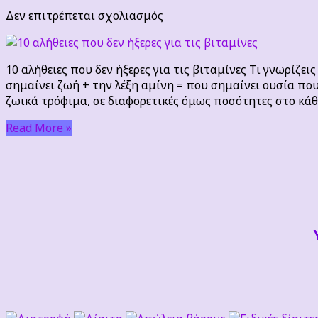
στο
Δεν επιτρέπεται σχολιασμός
10
αλήθειες
που
10 αλήθειες που δεν ήξερες για τις βιταμίνες Τι γνωρίζεις
δεν
σημαίνει ζωή + την λέξη αμίνη = που σημαίνει ουσία που
ήξερες
ζωικά τρόφιμα, σε διαφορετικές όμως ποσότητες στο κάθ
για
τις
Read More »
βιταμίνες