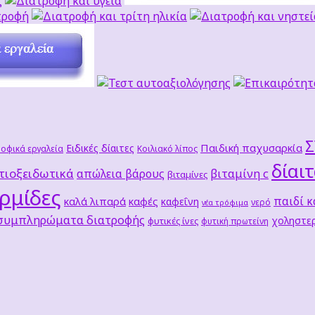
Παιδική παχυσαρκία
Ειδικές δίαιτες
οφικά εργαλεία
Κοιλιακό λίπος
δίαι
τιοξειδωτικά
βιταμίνη c
απώλεια βάρους
βιταμίνες
ρμίδες
παιδί κ
καλά λιπαρά
καφές
καφεΐνη
νερό
νέα τρόφιμα
 συμπληρώματα διατροφής
χοληστερ
φυτικές ίνες
φυτική πρωτείνη