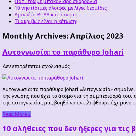
Γιατί τρώμε μπακαλιάρο σκορδαλιά
10 νηστίσιμες αλοιφές με λίγες θερμίδες
Αμινοξέα BCAA και άσκηση
Τι ακριβώς είναι η κέτωση;
Monthly Archives:
Απρίλιος 2023
Αυτογνωσία: το παράθυρο Johari
στο
Δεν επιτρέπεται σχολιασμός
Αυτογνωσία:
το
παράθυρο
Αυτογνωσία: το παράθυρο Johari «Αυτογνωσία» σημαίνει 
Johari
της γνώσης που έχει το άτομο για τη συμπεριφορά του, τι
της αυτογνωσίας μας βοηθά να αντιληφθούμε όχι μόνο τ
Read More »
10 αλήθειες που δεν ήξερες για τις 