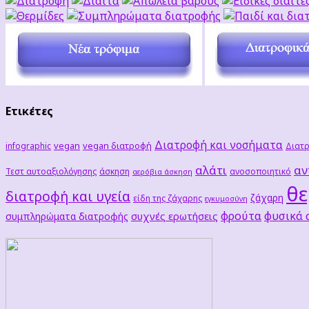
Ετικέτες
Διατροφή και νοσήματα
vegan
vegan διατροφή
infographic
Διατρ
αλάτι
αν
Τεστ αυτοαξιολόγησης
άσκηση
ανοσοποιητικό
αερόβια άσκηση
θε
διατροφή και υγεία
ζάχαρη
είδη της ζάχαρης
εγκυμοσύνη
φρούτα
φυσικά
συχνές ερωτήσεις
συμπληρώματα διατροφής