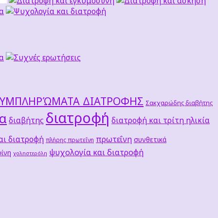
ΣΥΜΠΛΗΡΏΜΑΤΑ ΔΙΑΤΡΟΦΗΣ
Σακχαρώδης διαβήτης
διατροφή
τα
διαβήτης
διατροφή και τρίτη ηλικία
αι διατροφή
πρωτεΐνη
συνθετικά
πλήρης πρωτεΐνη
ψυχολογία και διατροφή
ίνη
χοληστερόλη